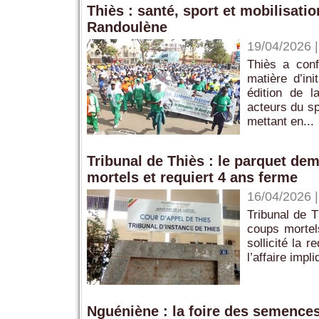
Thiès : santé, sport et mobilisati
Randoulène
19/04/2026
Thiès a conf
matière d’in
édition de l
acteurs du spo
mettant en...
Tribunal de Thiès : le parquet de
mortels et requiert 4 ans ferme
16/04/2026
Tribunal de T
coups mortels
sollicité la 
l’affaire impl
Nguéniène : la foire des semence