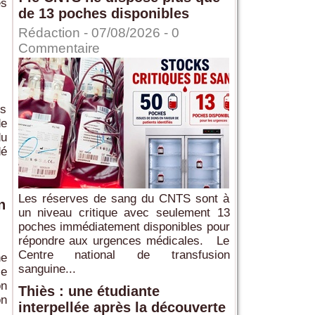
es
de 13 poches disponibles
Rédaction
- 07/08/2026 -
0
Commentaire
es
de
du
dé
Les réserves de sang du CNTS sont à
n
un niveau critique avec seulement 13
poches immédiatement disponibles pour
répondre aux urgences médicales. Le
Centre national de transfusion
ne
sanguine...
ie
on
Thiès : une étudiante
on
interpellée après la découverte