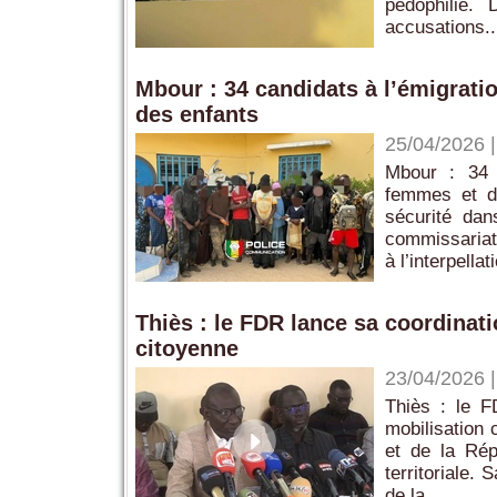
pédophilie.
accusations..
Mbour : 34 candidats à l’émigratio
des enfants
25/04/2026
Mbour : 34 c
femmes et d
sécurité dan
commissariat
à l’interpellat
Thiès : le FDR lance sa coordinat
citoyenne
23/04/2026
Thiès : le F
mobilisation 
et de la Rép
territoriale.
de la...