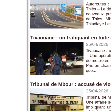
Autoroutes :
Thiès – Le dé
nouveaux pro
de Thiès, Mb
Thiadiaye Les
Tivaouane : un trafiquant en fuit
25/04/2026
Tivaouane : u
– Une opérati
de mettre en 
Pris en chass
que...
Tribunal de Mbour : accusé de viol 
25/04/2026
Tribunal de M
Une affaire s
impliquant u