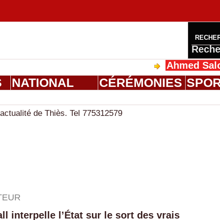
RECHE
Reche
Ahmed Saloum Dieng re
S
NATIONAL
CÉRÉMONIES
SPO
actualité de Thiès. Tel 775312579
TEUR
 interpelle l’État sur le sort des vrais