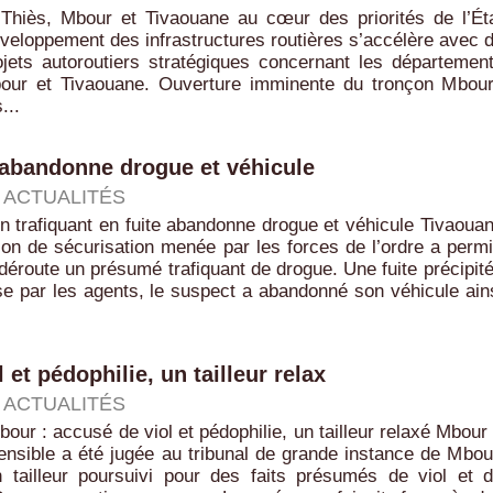
 Thiès, Mbour et Tivaouane au cœur des priorités de l’Ét
veloppement des infrastructures routières s’accélère avec 
jets autoroutiers stratégiques concernant les départemen
our et Tivaouane. Ouverture imminente du tronçon Mbou
...
e abandonne drogue et véhicule
|
ACTUALITÉS
n trafiquant en fuite abandonne drogue et véhicule Tivaoua
on de sécurisation menée par les forces de l’ordre a perm
déroute un présumé trafiquant de drogue. Une fuite précipit
e par les agents, le suspect a abandonné son véhicule ain
et pédophilie, un tailleur relax
|
ACTUALITÉS
bour : accusé de viol et pédophilie, un tailleur relaxé Mbour
ensible a été jugée au tribunal de grande instance de Mbou
n tailleur poursuivi pour des faits présumés de viol et 