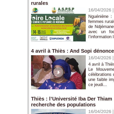
rurales
16/04/2026
Nguéniène : 
femmes rural
de Ndjémane 
avec un foc
l’information l
4 avril à Thiès : And Sopi dénonce
16/04/2026
4 avril à Thi
Le Mouvemen
célébrations 
une faible im
ce jeudi...
Thiès : l’Université Iba Der Thiam
recherche des populations
16/04/2026