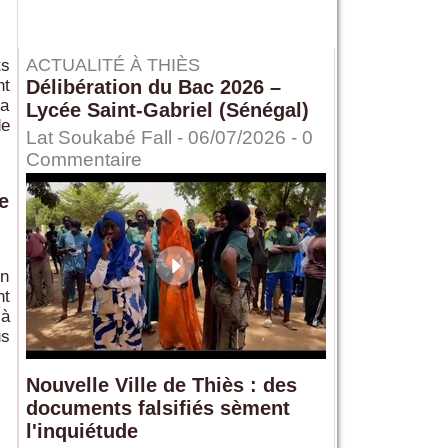
ACTUALITÉ À THIÈS
ts
nt
Délibération du Bac 2026 –
 a
Lycée Saint-Gabriel (Sénégal)
de
Lat Soukabé Fall - 06/07/2026 -
0
Commentaire
e
on
nt
 à
us
Nouvelle Ville de Thiès : des
documents falsifiés sèment
l'inquiétude