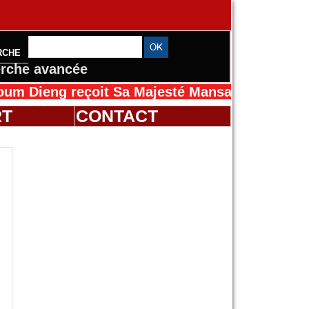
RCHE
rche avancée
çoit Sa Majesté Mansah Cissé au Sénégal pour
RT
CONTACT