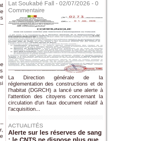
Lat Soukabé Fall - 02/07/2026 -
0
at
Commentaire
de
ts
r–
ne
is
ée
La Direction générale de la
si
réglementation des constructions et de
l'habitat (DGRCH) a lancé une alerte à
l'attention des citoyens concernant la
circulation d'un faux document relatif à
l'acquisition...
 –
ACTUALITÉS
r,
Alerte sur les réserves de sang
de
: le CNTS ne dispose plus que