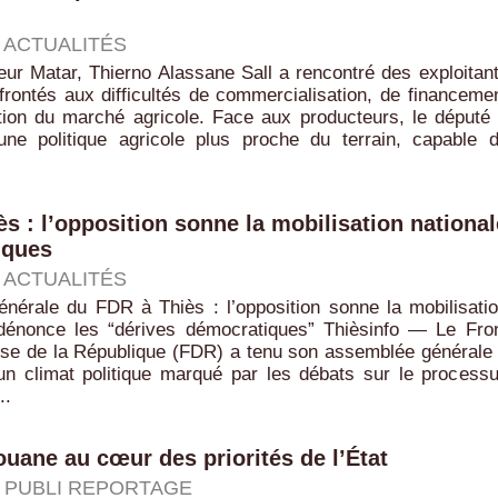
|
ACTUALITÉS
eur Matar, Thierno Alassane Sall a rencontré des exploitan
frontés aux difficultés de commercialisation, de financeme
ation du marché agricole. Face aux producteurs, le député
une politique agricole plus proche du terrain, capable 
 : l’opposition sonne la mobilisation national
iques
|
ACTUALITÉS
nérale du FDR à Thiès : l’opposition sonne la mobilisati
 dénonce les “dérives démocratiques” Thièsinfo — Le Fro
nse de la République (FDR) a tenu son assemblée générale
un climat politique marqué par les débats sur le process
..
ouane au cœur des priorités de l’État
|
PUBLI REPORTAGE