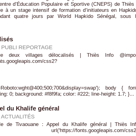
entre d’Éducation Populaire et Sportive (CNEPS) de Thiès
e à un stage intensif de formation d’initiateurs en Hapkid
ndant quatre jours par World Hapkido Sénégal, sous 
lisés
|
PUBLI REPORTAGE
re deux villages délocalisés | Thiès Info @impo
fonts.googleapis.com/css2?
y=Roboto:wght@400;500;700&display=swap'); body { fon
ng: 0; background: #f8f9fa; color: #222; line-height: 1.7; }...
el du Khalife général
|
ACTUALITÉS
le de Tivaouane : Appel du Khalife général | Thiès In
url('https://fonts.googleapis.com/css2