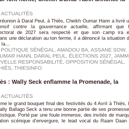
|
ACTUALITÉS
éunion à Daral Peul, à Thiès, Cheikh Oumar Hann a livré 
fensif contre la gouvernance actuelle, affirmant que 
électoral de 2027 sera respecté et que son camp ira 
s une déclaration au ton ferme, il a dénoncé la situation 
la...
 POLITIQUE SÉNÉGAL
,
AMADOU BA
,
ASSANE SOW
,
OUMAR HANN
,
DARAL PEUL
,
ÉLECTIONS 2027
,
JAMM
VELLE RESPONSABILITÉ
,
OPPOSITION SÉNÉGAL
,
HIÈS
,
THIESINFO
hiès : Wally Seck enflamme la Promenade, la
|
ACTUALITÉS
 le grand bouquet final des festivités du 4 Avril à Thiès, 
ally Ballago Seck a tenu une bonne partie de ses promess
rtistique. Porté par une foule immense, des invités de marq
ation scénique d’envergure, le lead vocal du Raam Daan