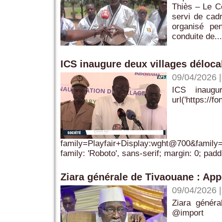
Thiès – Le C
servi de cadr
organisé pe
conduite de...
ICS inaugure deux villages déloca
09/04/2026
ICS inaugu
url('https://
family=Playfair+Display:wght@700&famil
family: 'Roboto', sans-serif; margin: 0; paddi
Ziara générale de Tivaouane : App
09/04/2026
Ziara généra
@import 