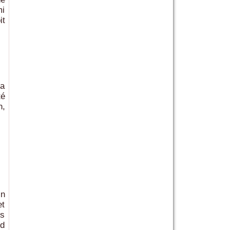
mi
it
la
té
n,
in
et
es
nd