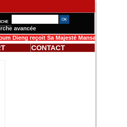
RCHE
rche avancée
çoit Sa Majesté Mansah Cissé au Sénégal pou
RT
CONTACT