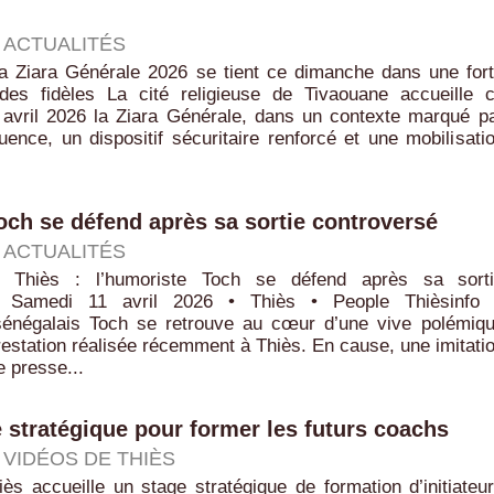
|
ACTUALITÉS
la Ziara Générale 2026 se tient ce dimanche dans une for
 des fidèles La cité religieuse de Tivaouane accueille 
avril 2026 la Ziara Générale, dans un contexte marqué p
luence, un dispositif sécuritaire renforcé et une mobilisati
och se défend après sa sortie controversé
|
ACTUALITÉS
 Thiès : l’humoriste Toch se défend après sa sort
e Samedi 11 avril 2026 • Thiès • People Thièsinfo
sénégalais Toch se retrouve au cœur d’une vive polémiq
restation réalisée récemment à Thiès. En cause, une imitati
e presse...
e stratégique pour former les futurs coachs
|
VIDÉOS DE THIÈS
ès accueille un stage stratégique de formation d’initiateu