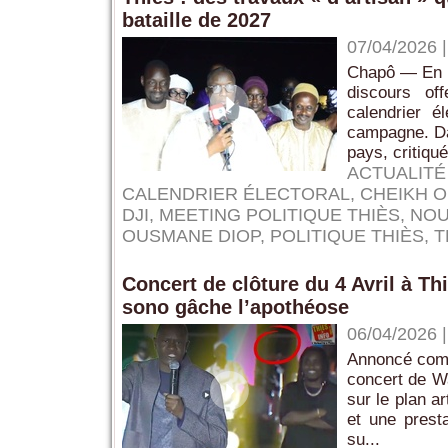
bataille de 2027
07/04/2026
Chapô — En r
discours of
calendrier 
campagne. Dan
pays, critiqué 
ACTUALITÉ
CALENDRIER ÉLECTORAL
,
CHEIKH 
DJI
,
MEETING POLITIQUE THIÈS
,
NOU
OUSMANE DIOP
,
POLITIQUE THIÈS
,
T
Concert de clôture du 4 Avril à T
sono gâche l’apothéose
06/04/2026
Annoncé comme
concert de W
sur le plan a
et une prest
su...