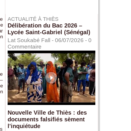
ACTUALITÉ À THIÈS
te
ce
Délibération du Bac 2026 –
ar
Lycée Saint-Gabriel (Sénégal)
on
Lat Soukabé Fall - 06/07/2026 -
0
Commentaire
ie
 –
ue
on
Nouvelle Ville de Thiès : des
documents falsifiés sèment
l'inquiétude
rs