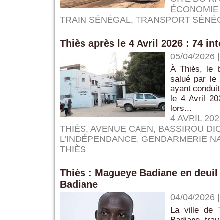
ÉCONOMIE 
TRAIN SÉNÉGAL
,
TRANSPORT SÉNÉ
Thiès après le 4 Avril 2026 : 74 in
05/04/2026
À Thiès, le b
salué par le
ayant conduit
le 4 Avril 2
lors...
4 AVRIL 202
THIÈS
,
AVENUE CAEN
,
BASSIROU DI
L’INDÉPENDANCE
,
GENDARMERIE NA
THIÈS
Thiès : Magueye Badiane en deuil 
Badiane
04/04/2026
La ville de 
Badiane trav