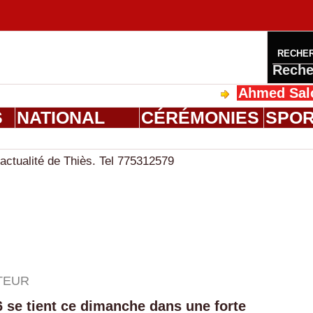
RECHE
Reche
Ahmed Saloum Dieng re
S
NATIONAL
CÉRÉMONIES
SPO
actualité de Thiès. Tel 775312579
TEUR
6 se tient ce dimanche dans une forte