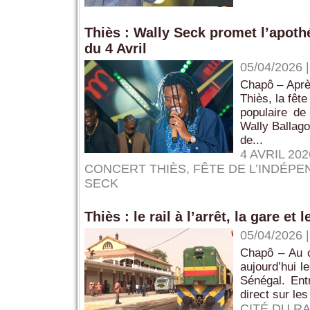
Thiès : Wally Seck promet l’apoth
du 4 Avril
05/04/2026
Chapô – Aprè
Thiès, la fêt
populaire de 
Wally Ballago
de...
4 AVRIL 202
CONCERT THIÈS
,
FÊTE DE L’INDÉP
SECK
Thiès : le rail à l’arrêt, la gare e
05/04/2026
Chapô – Au cœ
aujourd’hui l
Sénégal. Ent
direct sur les
CITÉ DU RA