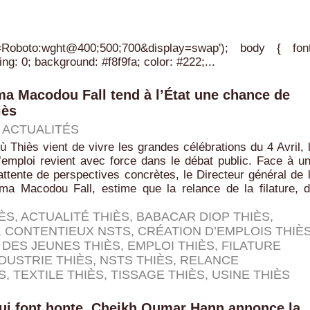
y=Roboto:wght@400;500;700&display=swap'); body { fon
ing: 0; background: #f8f9fa; color: #222;...
ima Macodou Fall tend à l’État une chance de
iès
|
ACTUALITÉS
Thiès vient de vivre les grandes célébrations du 4 Avril, 
’emploi revient avec force dans le débat public. Face à u
ttente de perspectives concrètes, le Directeur général de 
ma Macodou Fall, estime que la relance de la filature, 
IÈS
,
ACTUALITÉ THIÈS
,
BABACAR DIOP THIÈS
,
,
CONTENTIEUX NSTS
,
CRÉATION D’EMPLOIS THIÈ
 DES JEUNES THIÈS
,
EMPLOI THIÈS
,
FILATURE
DUSTRIE THIÈS
,
NSTS THIÈS
,
RELANCE
S
,
TEXTILE THIÈS
,
TISSAGE THIÈS
,
USINE THIÈS
 qui font honte, Cheikh Oumar Hann annonce la