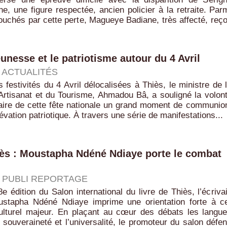
, une figure respectée, ancien policier à la retraite. Par
ouchés par cette perte, Magueye Badiane, très affecté, reço
unesse et le patriotisme autour du 4 Avril
|
ACTUALITÉS
festivités du 4 Avril délocalisées à Thiès, le ministre de 
’Artisanat et du Tourisme, Ahmadou Bâ, a souligné la volon
faire de cette fête nationale un grand moment de communio
lévation patriotique. À travers une série de manifestations...
hiès : Moustapha Ndéné Ndiaye porte le combat
|
PUBLI REPORTAGE
8e édition du Salon international du livre de Thiès, l’écriva
ustapha Ndéné Ndiaye imprime une orientation forte à c
lturel majeur. En plaçant au cœur des débats les langu
a souveraineté et l’universalité, le promoteur du salon défe