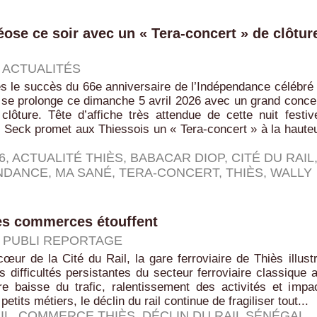
éose ce soir avec un « Tera-concert » de clôtur
|
ACTUALITÉS
s le succès du 66e anniversaire de l’Indépendance célébré
e se prolonge ce dimanche 5 avril 2026 avec un grand conce
clôture. Tête d’affiche très attendue de cette nuit festiv
 Seck promet aux Thiessois un « Tera-concert » à la haute
6
,
ACTUALITÉ THIÈS
,
BABACAR DIOP
,
CITÉ DU RAIL
ENDANCE
,
MA SANÉ
,
TERA-CONCERT
,
THIÈS
,
WALLY
t les commerces étouffent
|
PUBLI REPORTAGE
ur de la Cité du Rail, la gare ferroviaire de Thiès illust
es difficultés persistantes du secteur ferroviaire classique 
re baisse du trafic, ralentissement des activités et impa
 petits métiers, le déclin du rail continue de fragiliser tout...
IL
,
COMMERCE THIÈS
,
DÉCLIN DU RAIL SÉNÉGAL
,