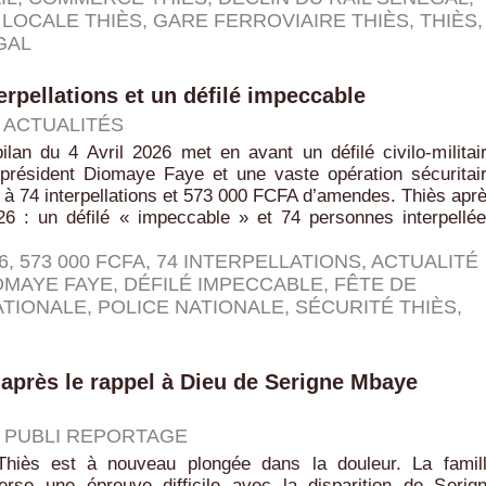
LOCALE THIÈS
,
GARE FERROVIAIRE THIÈS
,
THIÈS
,
GAL
terpellations et un défilé impeccable
|
ACTUALITÉS
ilan du 4 Avril 2026 met en avant un défilé civilo-militai
 président Diomaye Faye et une vaste opération sécuritai
 à 74 interpellations et 573 000 FCFA d’amendes. Thiès apr
026 : un défilé « impeccable » et 74 personnes interpellé
6
,
573 000 FCFA
,
74 INTERPELLATIONS
,
ACTUALITÉ
OMAYE FAYE
,
DÉFILÉ IMPECCABLE
,
FÊTE DE
TIONALE
,
POLICE NATIONALE
,
SÉCURITÉ THIÈS
,
après le rappel à Dieu de Serigne Mbaye
|
PUBLI REPORTAGE
Thiès est à nouveau plongée dans la douleur. La famil
erse une épreuve difficile avec la disparition de Serig