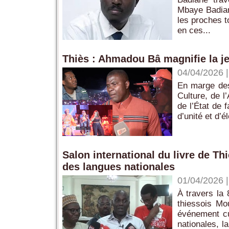
Mbaye Badiane
les proches t
en ces...
Thiès : Ahmadou Bâ magnifie la je
04/04/2026
En marge des 
Culture, de l
de l’État de 
d’unité et d’é
Salon international du livre de T
des langues nationales
01/04/2026
À travers la 
thiessois Mo
événement cu
nationales, l