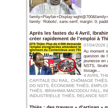
family=Playfair+Display:wght@700&famil
family: 'Roboto', sans-serif; margin: 0; padd
Après les fastes du 4 Avril, Ibrah
créer rapidement de l’emploi à Th
07/04/2026
Au moment où 
question de l
jeunesse en a
NSTS, Ibrahi
tissage...
4 AVRIL TH
CAPITALE DU RAIL
,
CHÔMAGE THIÈS
DG NSTS
,
ÉCONOMIE THIÈS
,
EMPLOI
THIÈS
,
IBRAHIMA MACODOU FALL
,
IN
INDUSTRIELLE THIÈS
,
RELANCE NST
Thiès : des travaux « d’artisan »