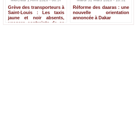
Grève des transporteurs à
Réforme des daaras : une
Saint-Louis : Les taxis
nouvelle orientation
jaune et noir absents,
annoncée à Dakar
usagers contraints de se
rabattre sur les bus et
moto-taxis