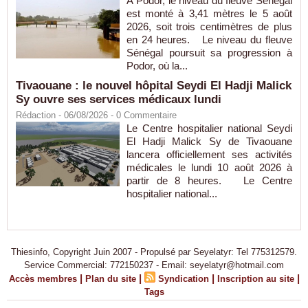
À Podor, le niveau du fleuve Sénégal
est monté à 3,41 mètres le 5 août
2026, soit trois centimètres de plus
en 24 heures. Le niveau du fleuve
Sénégal poursuit sa progression à
Podor, où la...
Tivaouane : le nouvel hôpital Seydi El Hadji Malick
Sy ouvre ses services médicaux lundi
Rédaction
- 06/08/2026 -
0
Commentaire
Le Centre hospitalier national Seydi
El Hadji Malick Sy de Tivaouane
lancera officiellement ses activités
médicales le lundi 10 août 2026 à
partir de 8 heures. Le Centre
hospitalier national...
Thiesinfo, Copyright Juin 2007 - Propulsé par Seyelatyr: Tel 775312579.
Service Commercial: 772150237 - Email: seyelatyr@hotmail.com
|
|
|
|
Accès membres
Plan du site
Syndication
Inscription au site
Tags