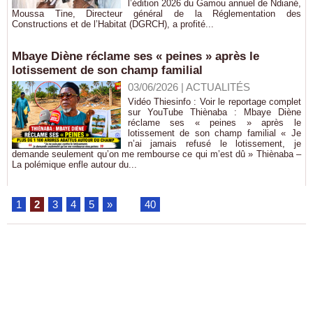
l’édition 2026 du Gamou annuel de Ndiané,
Moussa Tine, Directeur général de la Réglementation des
Constructions et de l’Habitat (DGRCH), a profité...
Mbaye Diène réclame ses « peines » après le
lotissement de son champ familial
03/06/2026
|
ACTUALITÉS
Vidéo Thiesinfo : Voir le reportage complet
sur YouTube Thiènaba : Mbaye Diène
réclame ses « peines » après le
lotissement de son champ familial « Je
n’ai jamais refusé le lotissement, je
demande seulement qu’on me rembourse ce qui m’est dû » Thiènaba –
La polémique enfle autour du...
1
2
3
4
5
»
...
40