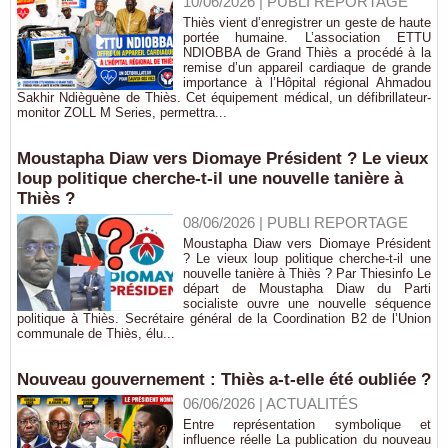
10/06/2026
|
PUBLI REPORTAGE
Thiès vient d’enregistrer un geste de haute
portée humaine. L’association ETTU
NDIOBBA de Grand Thiès a procédé à la
remise d’un appareil cardiaque de grande
importance à l’Hôpital régional Ahmadou
Sakhir Ndièguène de Thiès. Cet équipement médical, un défibrillateur-
monitor ZOLL M Series, permettra...
Moustapha Diaw vers Diomaye Président ? Le vieux
loup politique cherche-t-il une nouvelle tanière à
Thiès ?
08/06/2026
|
PUBLI REPORTAGE
Moustapha Diaw vers Diomaye Président
? Le vieux loup politique cherche-t-il une
nouvelle tanière à Thiès ? Par Thiesinfo Le
départ de Moustapha Diaw du Parti
socialiste ouvre une nouvelle séquence
politique à Thiès. Secrétaire général de la Coordination B2 de l’Union
communale de Thiès, élu...
Nouveau gouvernement : Thiès a-t-elle été oubliée ?
06/06/2026
|
ACTUALITÉS
Entre représentation symbolique et
influence réelle La publication du nouveau