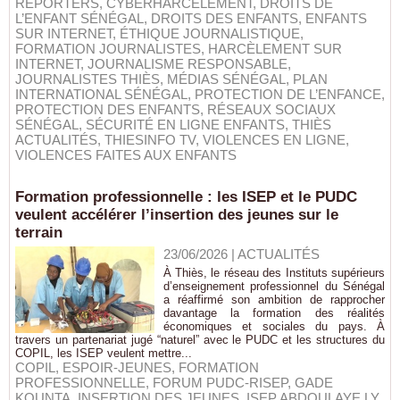
REPORTERS
,
CYBERHARCÈLEMENT
,
DROITS DE
L’ENFANT SÉNÉGAL
,
DROITS DES ENFANTS
,
ENFANTS
SUR INTERNET
,
ÉTHIQUE JOURNALISTIQUE
,
FORMATION JOURNALISTES
,
HARCÈLEMENT SUR
INTERNET
,
JOURNALISME RESPONSABLE
,
JOURNALISTES THIÈS
,
MÉDIAS SÉNÉGAL
,
PLAN
INTERNATIONAL SÉNÉGAL
,
PROTECTION DE L’ENFANCE
,
PROTECTION DES ENFANTS
,
RÉSEAUX SOCIAUX
SÉNÉGAL
,
SÉCURITÉ EN LIGNE ENFANTS
,
THIÈS
ACTUALITÉS
,
THIESINFO TV
,
VIOLENCES EN LIGNE
,
VIOLENCES FAITES AUX ENFANTS
Formation professionnelle : les ISEP et le PUDC
veulent accélérer l’insertion des jeunes sur le
terrain
23/06/2026
|
ACTUALITÉS
À Thiès, le réseau des Instituts supérieurs
d’enseignement professionnel du Sénégal
a réaffirmé son ambition de rapprocher
davantage la formation des réalités
économiques et sociales du pays. À
travers un partenariat jugé “naturel” avec le PUDC et les structures du
COPIL, les ISEP veulent mettre...
COPIL
,
ESPOIR-JEUNES
,
FORMATION
PROFESSIONNELLE
,
FORUM PUDC-RISEP
,
GADE
KOUNTA
,
INSERTION DES JEUNES
,
ISEP ABDOULAYE LY
,