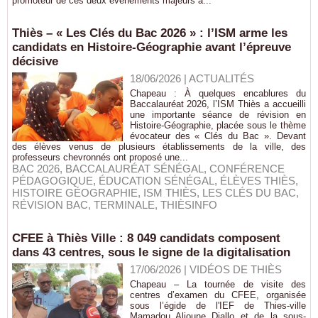
promoteur de ces deux événements majeurs a...
Thiès – « Les Clés du Bac 2026 » : l’ISM arme les
candidats en Histoire-Géographie avant l’épreuve
décisive
18/06/2026
|
ACTUALITÉS
Chapeau : À quelques encablures du
Baccalauréat 2026, l’ISM Thiès a accueilli
une importante séance de révision en
Histoire-Géographie, placée sous le thème
évocateur des « Clés du Bac ». Devant
des élèves venus de plusieurs établissements de la ville, des
professeurs chevronnés ont proposé une...
BAC 2026
,
BACCALAURÉAT SÉNÉGAL
,
CONFÉRENCE
PÉDAGOGIQUE
,
ÉDUCATION SÉNÉGAL
,
ÉLÈVES THIÈS
,
HISTOIRE GÉOGRAPHIE
,
ISM THIÈS
,
LES CLÉS DU BAC
,
RÉVISION BAC
,
TERMINALE
,
THIÈSINFO
CFEE à Thiès Ville : 8 049 candidats composent
dans 43 centres, sous le signe de la digitalisation
17/06/2026
|
VIDÉOS DE THIÈS
Chapeau – La tournée de visite des
centres d’examen du CFEE, organisée
sous l’égide de l'IEF de Thies-ville
Mamadou Alioune Diallo et de la sous-