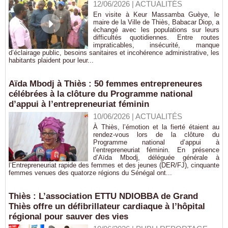
12/06/2026
|
ACTUALITÉS
En visite à Keur Massamba Guèye, le
maire de la Ville de Thiès, Babacar Diop, a
échangé avec les populations sur leurs
difficultés quotidiennes. Entre routes
impraticables, insécurité, manque
d’éclairage public, besoins sanitaires et incohérence administrative, les
habitants plaident pour leur...
Aïda Mbodj à Thiès : 50 femmes entrepreneures
célébrées à la clôture du Programme national
d’appui à l’entrepreneuriat féminin
10/06/2026
|
ACTUALITÉS
À Thiès, l’émotion et la fierté étaient au
rendez-vous lors de la clôture du
Programme national d’appui à
l’entrepreneuriat féminin. En présence
d’Aïda Mbodj, déléguée générale à
l’Entrepreneuriat rapide des femmes et des jeunes (DER/FJ), cinquante
femmes venues des quatorze régions du Sénégal ont...
Thiès : L’association ETTU NDIOBBA de Grand
Thiès offre un défibrillateur cardiaque à l’hôpital
régional pour sauver des vies