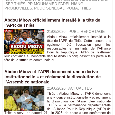
ISEP THIÈS
,
PR MOUHAMED FADEL NIANG
,
PROMOVILLES
,
PUDC SÉNÉGAL
,
PUMA
,
THIÈS
Abdou Mbow officiellement installé à la tête de
l’APR de Thiès
21/06/2026
|
PUBLI REPORTAGE
Abdou Mbow officiellement installé à la
tête de l’APR de Thiès Cette rencontre a
également été l’occasion pour les
responsables et militants de l’Alliance
Pour la République (APR) de réaffirmer
leur confiance à l’honorable député Abdou Mbow, désormais porté à la
tête de la structure communale du...
Abdou Mbow et l’APR dénoncent une « dérive
institutionnelle » et réclament la dissolution de
l’Assemblée nationale
21/06/2026
|
ACTUALITÉS
Thiès : Abdou Mbow et l’APR dénoncent
une « dérive institutionnelle » et réclament
la dissolution de l’Assemblée nationale
THIÈS – La permanence départementale
de l’Alliance Pour la République (APR) de
Thiès a servi, ce samedi 21 juin 2026, de cadre à une conférence de