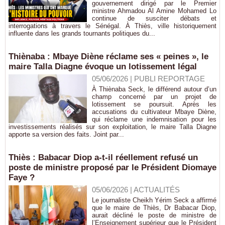
gouvernement dirigé par le Premier
ministre Ahmadou Al Amine Mohamed Lo
continue de susciter débats et
interrogations à travers le Sénégal. À Thiès, ville historiquement
influente dans les grands tournants politiques du...
Thiènaba : Mbaye Diène réclame ses « peines », le
maire Talla Diagne évoque un lotissement légal
05/06/2026
|
PUBLI REPORTAGE
À Thiènaba Seck, le différend autour d’un
champ concerné par un projet de
lotissement se poursuit. Après les
accusations du cultivateur Mbaye Diène,
qui réclame une indemnisation pour les
investissements réalisés sur son exploitation, le maire Talla Diagne
apporte sa version des faits. Joint par...
Thiès : Babacar Diop a-t-il réellement refusé un
poste de ministre proposé par le Président Diomaye
Faye ?
05/06/2026
|
ACTUALITÉS
Le journaliste Cheikh Yérim Seck a affirmé
que le maire de Thiès, Dr Babacar Diop,
aurait décliné le poste de ministre de
l’Enseignement supérieur que le Président