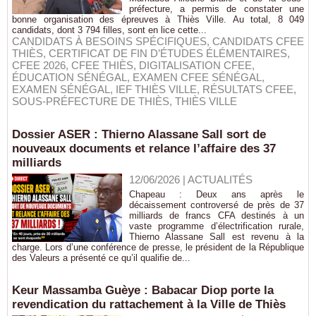
préfecture, a permis de constater une
bonne organisation des épreuves à Thiès Ville. Au total, 8 049
candidats, dont 3 794 filles, sont en lice cette...
CANDIDATS À BESOINS SPÉCIFIQUES
,
CANDIDATS CFEE
THIÈS
,
CERTIFICAT DE FIN D’ÉTUDES ÉLÉMENTAIRES
,
CFEE 2026
,
CFEE THIÈS
,
DIGITALISATION CFEE
,
ÉDUCATION SÉNÉGAL
,
EXAMEN CFEE SÉNÉGAL
,
EXAMEN SÉNÉGAL
,
IEF THIÈS VILLE
,
RÉSULTATS CFEE
,
SOUS-PRÉFECTURE DE THIÈS
,
THIÈS VILLE
Dossier ASER : Thierno Alassane Sall sort de
nouveaux documents et relance l’affaire des 37
milliards
12/06/2026
|
ACTUALITÉS
Chapeau : Deux ans après le
décaissement controversé de près de 37
milliards de francs CFA destinés à un
vaste programme d’électrification rurale,
Thierno Alassane Sall est revenu à la
charge. Lors d’une conférence de presse, le président de la République
des Valeurs a présenté ce qu’il qualifie de...
Keur Massamba Guèye : Babacar Diop porte la
revendication du rattachement à la Ville de Thiès