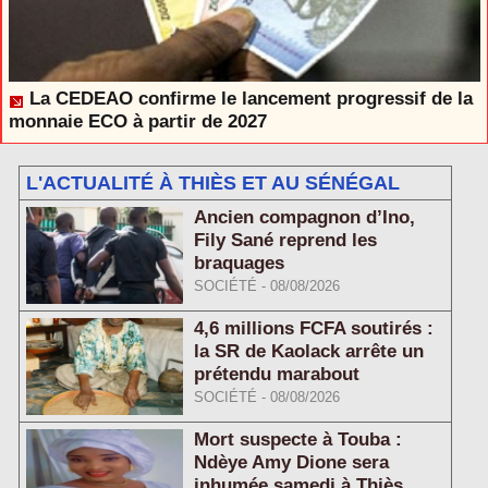
La CEDEAO confirme le lancement progressif de la
monnaie ECO à partir de 2027
L'ACTUALITÉ À THIÈS ET AU SÉNÉGAL
Ancien compagnon d’Ino,
Fily Sané reprend les
braquages
SOCIÉTÉ
-
08/08/2026
4,6 millions FCFA soutirés :
la SR de Kaolack arrête un
prétendu marabout
SOCIÉTÉ
-
08/08/2026
Mort suspecte à Touba :
Ndèye Amy Dione sera
inhumée samedi à Thiès