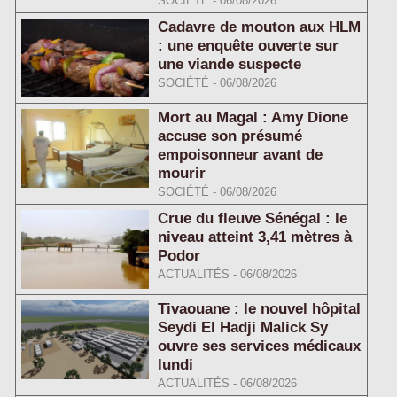
SOCIÉTÉ
-
06/08/2026
Cadavre de mouton aux HLM
: une enquête ouverte sur
une viande suspecte
SOCIÉTÉ
-
06/08/2026
Mort au Magal : Amy Dione
accuse son présumé
empoisonneur avant de
mourir
SOCIÉTÉ
-
06/08/2026
Crue du fleuve Sénégal : le
niveau atteint 3,41 mètres à
Podor
ACTUALITÉS
-
06/08/2026
Tivaouane : le nouvel hôpital
Seydi El Hadji Malick Sy
ouvre ses services médicaux
lundi
ACTUALITÉS
-
06/08/2026