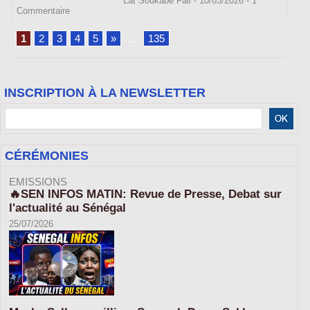
Lat Soukabé Fall - 10/03/2026 -
1
Commentaire
1
2
3
4
5
»
...
135
INSCRIPTION À LA NEWSLETTER
CÉRÉMONIES
EMISSIONS
🔥SEN INFOS MATIN: Revue de Presse, Debat sur
l'actualité au Sénégal
25/07/2026