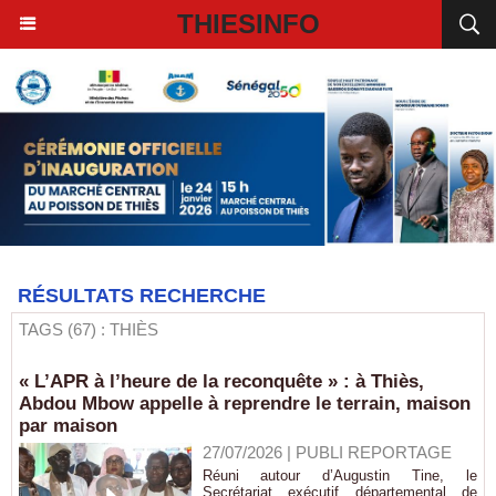
THIESINFO
RÉSULTATS RECHERCHE
TAGS (67) : THIÈS
« L’APR à l’heure de la reconquête » : à Thiès,
Abdou Mbow appelle à reprendre le terrain, maison
par maison
27/07/2026
|
PUBLI REPORTAGE
Réuni autour d’Augustin Tine, le
Secrétariat exécutif départemental de