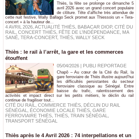
Thiès, la fête se prolonge ce dimanche 5
avril 2026 avec un grand concert populaire
de clôture. Tête d’affiche très attendue de
cette nuit festive, Wally Ballago Seck promet aux Thiessois un « Tera-
concert » à la hauteur de...
4 AVRIL 2026
,
ACTUALITÉ THIÈS
,
BABACAR DIOP
,
CITÉ DU
RAIL
,
CONCERT THIÈS
,
FÊTE DE L’INDÉPENDANCE
,
MA
SANÉ
,
TERA-CONCERT
,
THIÈS
,
WALLY SECK
Thiès : le rail à l’arrêt, la gare et les commerces
étouffent
05/04/2026
|
PUBLI REPORTAGE
Chapô – Au cœur de la Cité du Rail, la
gare ferroviaire de Thiès illustre aujourd’hui
les difficultés persistantes du secteur
ferroviaire classique au Sénégal. Entre
baisse du trafic, ralentissement des
activités et impact direct sur les petits métiers, le déclin du rail
continue de fragiliser tout...
CITÉ DU RAIL
,
COMMERCE THIÈS
,
DÉCLIN DU RAIL
SÉNÉGAL
,
ÉCONOMIE LOCALE THIÈS
,
GARE
FERROVIAIRE THIÈS
,
THIÈS
,
TRAIN SÉNÉGAL
,
TRANSPORT SÉNÉGAL
Thiès après le 4 Avril 2026 : 74 interpellations et un