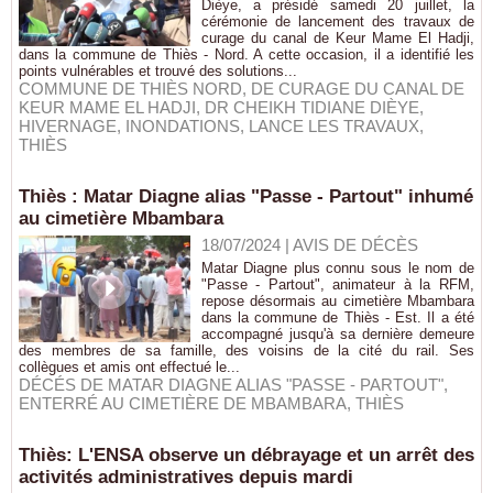
Dièye, a présidé samedi 20 juillet, la
cérémonie de lancement des travaux de
curage du canal de Keur Mame El Hadji,
dans la commune de Thiès - Nord. A cette occasion, il a identifié les
points vulnérables et trouvé des solutions...
COMMUNE DE THIÈS NORD
,
DE CURAGE DU CANAL DE
KEUR MAME EL HADJI
,
DR CHEIKH TIDIANE DIÈYE
,
HIVERNAGE
,
INONDATIONS
,
LANCE LES TRAVAUX
,
THIÈS
Thiès : Matar Diagne alias "Passe - Partout" inhumé
au cimetière Mbambara
18/07/2024
|
AVIS DE DÉCÈS
Matar Diagne plus connu sous le nom de
"Passe - Partout", animateur à la RFM,
repose désormais au cimetière Mbambara
dans la commune de Thiès - Est. Il a été
accompagné jusqu'à sa dernière demeure
des membres de sa famille, des voisins de la cité du rail. Ses
collègues et amis ont effectué le...
DÉCÉS DE MATAR DIAGNE ALIAS "PASSE - PARTOUT"
,
ENTERRÉ AU CIMETIÈRE DE MBAMBARA
,
THIÈS
Thiès: L'ENSA observe un débrayage et un arrêt des
activités administratives depuis mardi