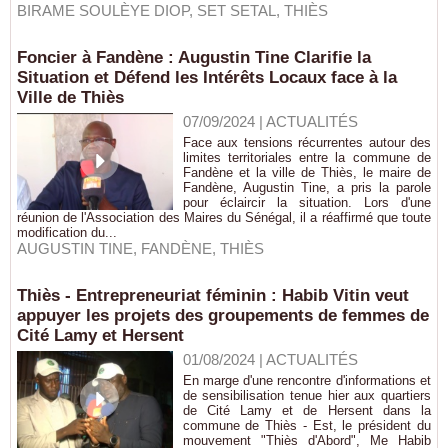
BIRAME SOULÈYE DIOP
,
SET SETAL
,
THIÈS
Foncier à Fandène : Augustin Tine Clarifie la
Situation et Défend les Intérêts Locaux face à la
Ville de Thiès
07/09/2024
|
ACTUALITÉS
Face aux tensions récurrentes autour des
limites territoriales entre la commune de
Fandène et la ville de Thiès, le maire de
Fandène, Augustin Tine, a pris la parole
pour éclaircir la situation. Lors d'une
réunion de l'Association des Maires du Sénégal, il a réaffirmé que toute
modification du...
AUGUSTIN TINE
,
FANDÈNE
,
THIÈS
Thiès - Entrepreneuriat féminin : Habib Vitin veut
appuyer les projets des groupements de femmes de
Cité Lamy et Hersent
01/08/2024
|
ACTUALITÉS
En marge d'une rencontre d'informations et
de sensibilisation tenue hier aux quartiers
de Cité Lamy et de Hersent dans la
commune de Thiès - Est, le président du
mouvement "Thiès d'Abord", Me Habib