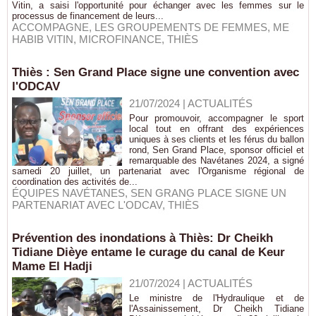
Vitin, a saisi l'opportunité pour échanger avec les femmes sur le
processus de financement de leurs...
ACCOMPAGNE
,
LES GROUPEMENTS DE FEMMES
,
ME
HABIB VITIN
,
MICROFINANCE
,
THIÈS
Thiès : Sen Grand Place signe une convention avec
l'ODCAV
21/07/2024
|
ACTUALITÉS
Pour promouvoir, accompagner le sport
local tout en offrant des expériences
uniques à ses clients et les férus du ballon
rond, Sen Grand Place, sponsor officiel et
remarquable des Navétanes 2024, a signé
samedi 20 juillet, un partenariat avec l'Organisme régional de
coordination des activités de...
ÉQUIPES NAVÉTANES
,
SEN GRANG PLACE SIGNE UN
PARTENARIAT AVEC L'ODCAV
,
THIÈS
Prévention des inondations à Thiès: Dr Cheikh
Tidiane Dièye entame le curage du canal de Keur
Mame El Hadji
21/07/2024
|
ACTUALITÉS
Le ministre de l'Hydraulique et de
l'Assainissement, Dr Cheikh Tidiane