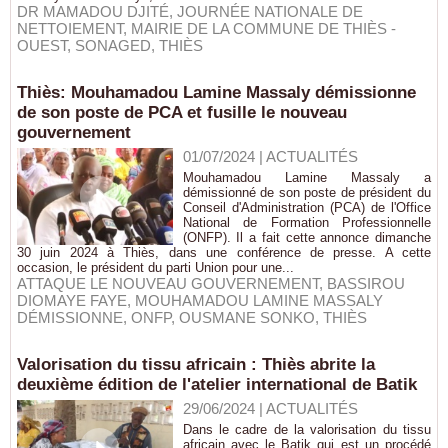
DR MAMADOU DJITÉ
,
JOURNÉE NATIONALE DE
NETTOIEMENT
,
MAIRIE DE LA COMMUNE DE THIÈS -
OUEST
,
SONAGED
,
THIÈS
Thiès: Mouhamadou Lamine Massaly démissionne
de son poste de PCA et fusille le nouveau
gouvernement
01/07/2024
|
ACTUALITÉS
Mouhamadou Lamine Massaly a
démissionné de son poste de président du
Conseil d'Administration (PCA) de l'Office
National de Formation Professionnelle
(ONFP). Il a fait cette annonce dimanche
30 juin 2024 à Thiès, dans une conférence de presse. A cette
occasion, le président du parti Union pour une...
ATTAQUE LE NOUVEAU GOUVERNEMENT
,
BASSIROU
DIOMAYE FAYE
,
MOUHAMADOU LAMINE MASSALY
DÉMISSIONNE
,
ONFP
,
OUSMANE SONKO
,
THIÈS
Valorisation du tissu africain : Thiès abrite la
deuxième édition de l'atelier international de Batik
29/06/2024
|
ACTUALITÉS
Dans le cadre de la valorisation du tissu
africain avec le Batik qui est un procédé