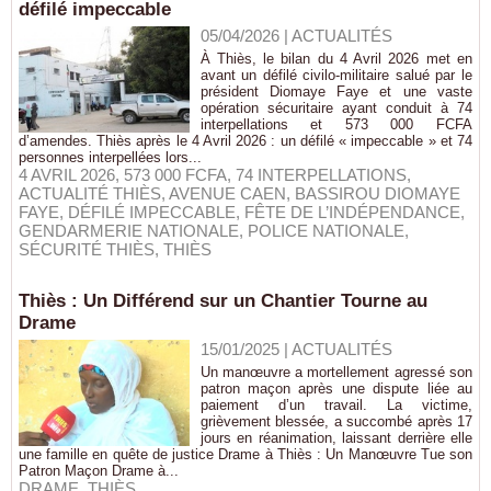
défilé impeccable
05/04/2026
|
ACTUALITÉS
À Thiès, le bilan du 4 Avril 2026 met en
avant un défilé civilo-militaire salué par le
président Diomaye Faye et une vaste
opération sécuritaire ayant conduit à 74
interpellations et 573 000 FCFA
d’amendes. Thiès après le 4 Avril 2026 : un défilé « impeccable » et 74
personnes interpellées lors...
4 AVRIL 2026
,
573 000 FCFA
,
74 INTERPELLATIONS
,
ACTUALITÉ THIÈS
,
AVENUE CAEN
,
BASSIROU DIOMAYE
FAYE
,
DÉFILÉ IMPECCABLE
,
FÊTE DE L’INDÉPENDANCE
,
GENDARMERIE NATIONALE
,
POLICE NATIONALE
,
SÉCURITÉ THIÈS
,
THIÈS
Thiès : Un Différend sur un Chantier Tourne au
Drame
15/01/2025
|
ACTUALITÉS
Un manœuvre a mortellement agressé son
patron maçon après une dispute liée au
paiement d’un travail. La victime,
grièvement blessée, a succombé après 17
jours en réanimation, laissant derrière elle
une famille en quête de justice Drame à Thiès : Un Manœuvre Tue son
Patron Maçon Drame à...
DRAME
,
THIÈS