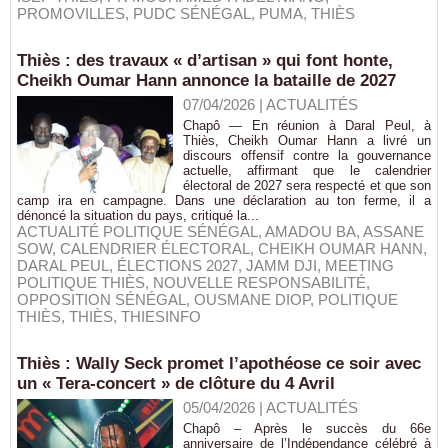
PROMOVILLES
,
PUDC SÉNÉGAL
,
PUMA
,
THIÈS
Thiès : des travaux « d’artisan » qui font honte,
Cheikh Oumar Hann annonce la bataille de 2027
07/04/2026
|
ACTUALITÉS
Chapô — En réunion à Daral Peul, à
Thiès, Cheikh Oumar Hann a livré un
discours offensif contre la gouvernance
actuelle, affirmant que le calendrier
électoral de 2027 sera respecté et que son
camp ira en campagne. Dans une déclaration au ton ferme, il a
dénoncé la situation du pays, critiqué la...
ACTUALITÉ POLITIQUE SÉNÉGAL
,
AMADOU BA
,
ASSANE
SOW
,
CALENDRIER ÉLECTORAL
,
CHEIKH OUMAR HANN
,
DARAL PEUL
,
ÉLECTIONS 2027
,
JAMM DJI
,
MEETING
POLITIQUE THIÈS
,
NOUVELLE RESPONSABILITÉ
,
OPPOSITION SÉNÉGAL
,
OUSMANE DIOP
,
POLITIQUE
THIÈS
,
THIÈS
,
THIESINFO
Thiès : Wally Seck promet l’apothéose ce soir avec
un « Tera-concert » de clôture du 4 Avril
05/04/2026
|
ACTUALITÉS
Chapô – Après le succès du 66e
anniversaire de l’Indépendance célébré à