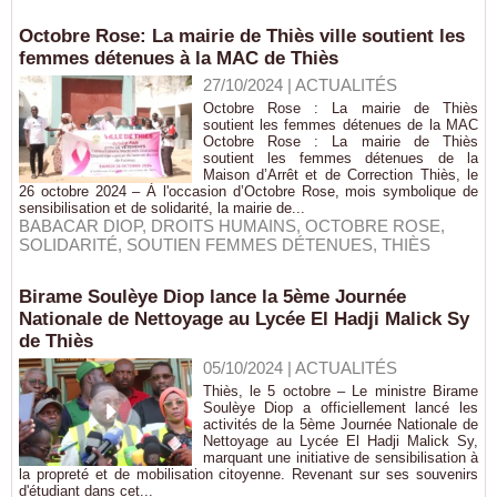
Octobre Rose: La mairie de Thiès ville soutient les
femmes détenues à la MAC de Thiès
27/10/2024
|
ACTUALITÉS
Octobre Rose : La mairie de Thiès
soutient les femmes détenues de la MAC
Octobre Rose : La mairie de Thiès
soutient les femmes détenues de la
Maison d’Arrêt et de Correction Thiès, le
26 octobre 2024 – À l'occasion d’Octobre Rose, mois symbolique de
sensibilisation et de solidarité, la mairie de...
BABACAR DIOP
,
DROITS HUMAINS
,
OCTOBRE ROSE
,
SOLIDARITÉ
,
SOUTIEN FEMMES DÉTENUES
,
THIÈS
Birame Soulèye Diop lance la 5ème Journée
Nationale de Nettoyage au Lycée El Hadji Malick Sy
de Thiès
05/10/2024
|
ACTUALITÉS
Thiès, le 5 octobre – Le ministre Birame
Soulèye Diop a officiellement lancé les
activités de la 5ème Journée Nationale de
Nettoyage au Lycée El Hadji Malick Sy,
marquant une initiative de sensibilisation à
la propreté et de mobilisation citoyenne. Revenant sur ses souvenirs
d'étudiant dans cet...