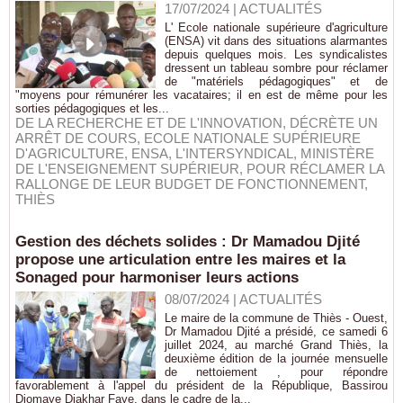
17/07/2024
|
ACTUALITÉS
L' Ecole nationale supérieure d'agriculture
(ENSA) vit dans des situations alarmantes
depuis quelques mois. Les syndicalistes
dressent un tableau sombre pour réclamer
de "matériels pédagogiques" et de
"moyens pour rémunérer les vacataires; il en est de même pour les
sorties pédagogiques et les...
DE LA RECHERCHE ET DE L'INNOVATION
,
DÉCRÈTE UN
ARRÊT DE COURS
,
ECOLE NATIONALE SUPÉRIEURE
D'AGRICULTURE
,
ENSA
,
L'INTERSYNDICAL
,
MINISTÈRE
DE L'ENSEIGNEMENT SUPÉRIEUR
,
POUR RÉCLAMER LA
RALLONGE DE LEUR BUDGET DE FONCTIONNEMENT
,
THIÈS
Gestion des déchets solides : Dr Mamadou Djité
propose une articulation entre les maires et la
Sonaged pour harmoniser leurs actions
08/07/2024
|
ACTUALITÉS
Le maire de la commune de Thiès - Ouest,
Dr Mamadou Djité a présidé, ce samedi 6
juillet 2024, au marché Grand Thiès, la
deuxième édition de la journée mensuelle
de nettoiement , pour répondre
favorablement à l'appel du président de la République, Bassirou
Diomaye Diakhar Faye, dans le cadre de la...