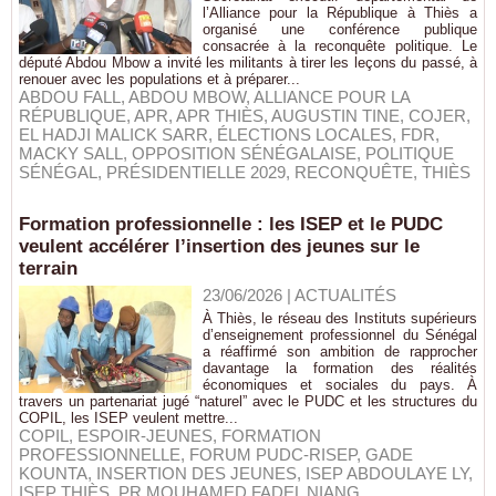
l’Alliance pour la République à Thiès a
organisé une conférence publique
consacrée à la reconquête politique. Le
député Abdou Mbow a invité les militants à tirer les leçons du passé, à
renouer avec les populations et à préparer...
ABDOU FALL
,
ABDOU MBOW
,
ALLIANCE POUR LA
RÉPUBLIQUE
,
APR
,
APR THIÈS
,
AUGUSTIN TINE
,
COJER
,
EL HADJI MALICK SARR
,
ÉLECTIONS LOCALES
,
FDR
,
MACKY SALL
,
OPPOSITION SÉNÉGALAISE
,
POLITIQUE
SÉNÉGAL
,
PRÉSIDENTIELLE 2029
,
RECONQUÊTE
,
THIÈS
Formation professionnelle : les ISEP et le PUDC
veulent accélérer l’insertion des jeunes sur le
terrain
23/06/2026
|
ACTUALITÉS
À Thiès, le réseau des Instituts supérieurs
d’enseignement professionnel du Sénégal
a réaffirmé son ambition de rapprocher
davantage la formation des réalités
économiques et sociales du pays. À
travers un partenariat jugé “naturel” avec le PUDC et les structures du
COPIL, les ISEP veulent mettre...
COPIL
,
ESPOIR-JEUNES
,
FORMATION
PROFESSIONNELLE
,
FORUM PUDC-RISEP
,
GADE
KOUNTA
,
INSERTION DES JEUNES
,
ISEP ABDOULAYE LY
,
ISEP THIÈS
,
PR MOUHAMED FADEL NIANG
,