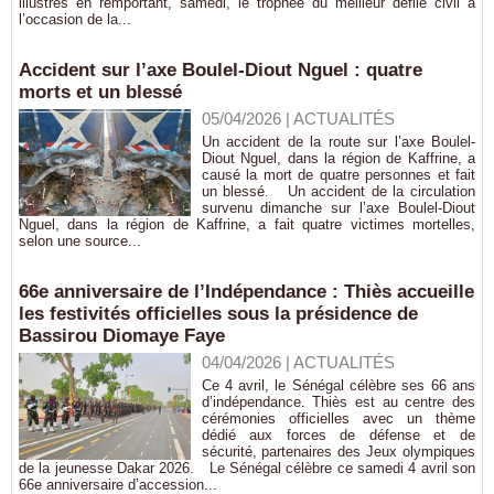
illustrés en remportant, samedi, le trophée du meilleur défilé civil à
l’occasion de la...
Accident sur l’axe Boulel-Diout Nguel : quatre
morts et un blessé
05/04/2026
|
ACTUALITÉS
Un accident de la route sur l’axe Boulel-
Diout Nguel, dans la région de Kaffrine, a
causé la mort de quatre personnes et fait
un blessé. Un accident de la circulation
survenu dimanche sur l’axe Boulel-Diout
Nguel, dans la région de Kaffrine, a fait quatre victimes mortelles,
selon une source...
66e anniversaire de l’Indépendance : Thiès accueille
les festivités officielles sous la présidence de
Bassirou Diomaye Faye
04/04/2026
|
ACTUALITÉS
Ce 4 avril, le Sénégal célèbre ses 66 ans
d’indépendance. Thiès est au centre des
cérémonies officielles avec un thème
dédié aux forces de défense et de
sécurité, partenaires des Jeux olympiques
de la jeunesse Dakar 2026. Le Sénégal célèbre ce samedi 4 avril son
66e anniversaire d’accession...