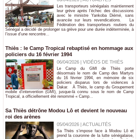
Les transporteurs sénégalais maintiennent
leur grève après l’échec des discussions
avec le ministre Yankoba Diémé, sans
avancée sur leurs revendications. La
Fédération des transporteurs routiers du
Sénégal a décidé de prolonger sa grève pour une durée indéterminée, à
l’issue d’une rencontre...
Thiès : le Camp Tropical rebaptisé en hommage aux
policiers du 16 février 1994
06/04/2026
|
VIDÉOS DE THIÈS
Le Camp du GMI de Thiès porte
désormais le nom de Camp des Martyrs
du 16 février 1994, en mémoire de six
policiers disparus lors de violences à
Dakar. À Thiès, le camp du Groupement
mobile d’intervention (GMI), jusque-là connu sous le nom de Camp
Tropical, a officiellement été renommé « Camp...
Sa Thiès détrône Modou Lô et devient le nouveau
roi des arènes
05/04/2026
|
ACTUALITÉS
Sa Thiès s’impose face à Modou Lô et
prend la couronne de la lutte sénégalaise,