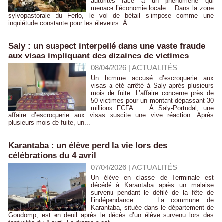
autorités face à un phénomène qui
menace l’économie locale. Dans la zone
sylvopastorale du Ferlo, le vol de bétail s’impose comme une
inquiétude constante pour les éleveurs. À...
Saly : un suspect interpellé dans une vaste fraude
aux visas impliquant des dizaines de victimes
08/04/2026
|
ACTUALITÉS
Un homme accusé d’escroquerie aux
visas a été arrêté à Saly après plusieurs
mois de fuite. L’affaire concerne près de
50 victimes pour un montant dépassant 30
millions FCFA. À Saly-Portudal, une
affaire d’escroquerie aux visas suscite une vive réaction. Après
plusieurs mois de fuite, un...
Karantaba : un élève perd la vie lors des
célébrations du 4 avril
07/04/2026
|
ACTUALITÉS
Un élève en classe de Terminale est
décédé à Karantaba après un malaise
survenu pendant le défilé de la fête de
l’indépendance. La commune de
Karantaba, située dans le département de
Goudomp, est en deuil après le décès d’un élève survenu lors des