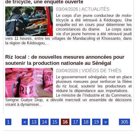
de tricycle, une enquête ouverte
03/04/2026
|
ACTUALITÉS
Le corps d’un jeune conducteur de moto-
tricycle a été retrouvé à Kédougou. Une
enquête est en cours pour déterminer les
circonstances du drame. Le corps sans
vie d’un jeune homme a été retrouvé jeudi
vers 11 heures, entre les villages de Mandacoling et Khossanto, dans
la région de Kédougou,...
Riz local : de nouvelles mesures annoncées pour
soutenir la production nationale au Sénégal
03/04/2026
|
VIDÉOS DE THIÈS
Le gouvernement sénégalais met en place
plusieurs mesures pour renforcer la filière
du riz local, soutenir les producteurs et
réduire la dépendance aux importations.
Le ministre de l’Industrie et du Commerce,
Serigne Guèye Diop, a dévoilé mercredi un ensemble de décisions
visant à dynamiser...
1
...
«
13
14
15
16
17
18
19
»
...
305