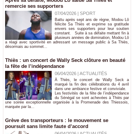
Après sa défaite, Modou Lô salue Sa Thiès et
remercie ses supporters
07/04/2026
|
SPORT
Battu après sept ans de règne, Modou Lô
félicite Sa Thiès et exprime sa gratitude
envers ses supporters pour leur soutien
constant. Suite à sa défaite mettant fin à
plusieurs années de domination, Modou Lô
a réagi avec sportivité en adressant un message public à Sa Thiès,
désormais au sommet...
Thiès : un concert de Wally Seck clôture en beauté
la fête de l’indépendance
06/04/2026
|
ACTUALITÉS
À Thiès, le concert de Wally Seck a
marqué la fin des célébrations du 4 avril
dans une ambiance festive et conviviale.
Les festivités de la fête de l’indépendance
du Sénégal se sont achevées à Thiès par
une soirée exceptionnelle organisée à la Promenade des Thiessois,
marquée par la...
Grève des transporteurs : le mouvement se
poursuit sans limite faute d’accord
06/04/2026
|
ACTUALITÉS