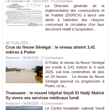
Lat Soukabé Fall - 02/07/2026 -
0
Commentaire
La Direction générale de la
réglementation des constructions et
de l'habitat (DGRCH) a lancé une
alerte à l'attention des citoyens
concernant la circulation d'un faux
document relatif à l'acquisition...
ACTUALITÉS
Crue du fleuve Sénégal : le niveau atteint 3,41
mètres à Podor
Rédaction
- 06/08/2026 -
0
Commentaire
À Podor, le niveau du fleuve Sénégal
est monté à 3,41 mètres le 5 août
2026, soit trois centimètres de plus
en 24 heures. Le niveau du fleuve
Sénégal poursuit sa progression à
Podor, où la...
Tivaouane : le nouvel hôpital Seydi El Hadji Malick
Sy ouvre ses services médicaux lundi
Rédaction
- 06/08/2026 -
0
Commentaire
Le Centre hospitalier national Seydi