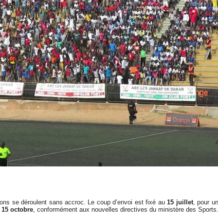
iptions se déroulent sans accroc. Le coup d’envoi est fixé au
15 juillet
, pour u
e
15 octobre
, conformément aux nouvelles directives du ministère des Sports