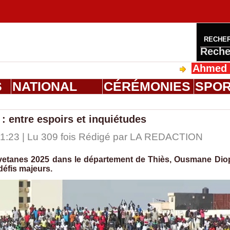
RECHE
Reche
Ahmed Saloum D
S
NATIONAL
CÉRÉMONIES
SPO
 entre espoirs et inquiétudes
 21:23 | Lu 309 fois Rédigé par LA REDACTION
avetanes 2025 dans le département de Thiès, Ousmane Dio
défis majeurs.