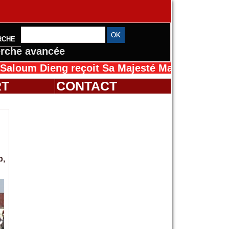
RCHE
rche avancée
ieng reçoit Sa Majesté Mansah Cissé au Sénég
RT
CONTACT
p,