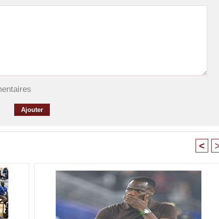
mentaires
<