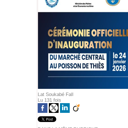
Lat Soukabé Fall
Lu 131 fois