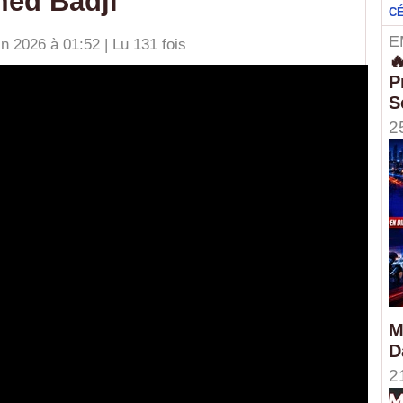
med Badji
C
E
n 2026 à 01:52 | Lu 131 fois

P
S
2
M
D
2