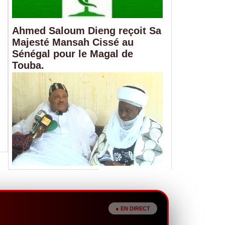
Ahmed Saloum Dieng reçoit Sa
Majesté Mansah Cissé au
Sénégal pour le Magal de
Touba.
Alerte sur les réserves de sang : le 
13 poches disponibles
07/08/2026
Les réserves de sang du CNTS sont à un niveau critiq
disponibles pour répondre aux urgences...
● EN DIRECT