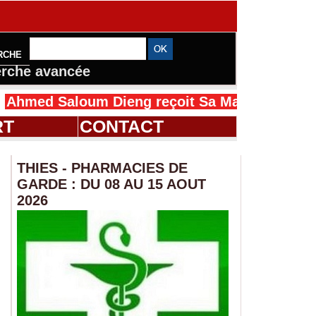
RCHE
rche avancée
oum Dieng reçoit Sa Majesté Mansah Cissé au 
RT
CONTACT
THIES - PHARMACIES DE
GARDE : DU 08 AU 15 AOUT
2026