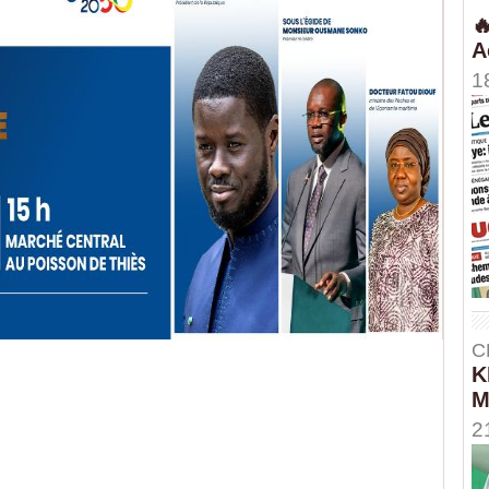

A
1
C
K
M
2