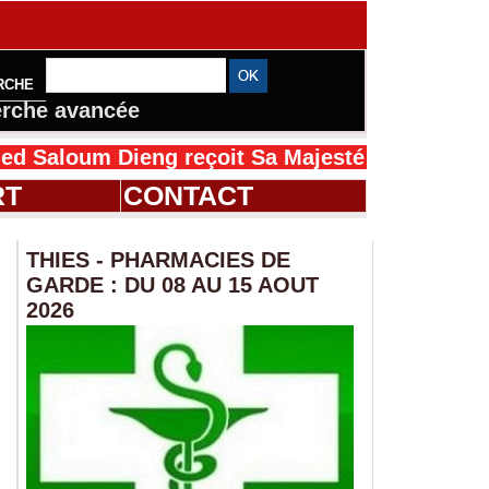
RCHE
rche avancée
ieng reçoit Sa Majesté Mansah Cissé au Sénég
RT
CONTACT
THIES - PHARMACIES DE
GARDE : DU 08 AU 15 AOUT
2026