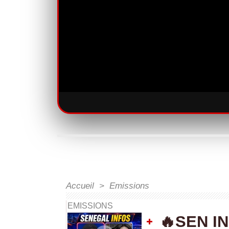
Accueil
>
Emissions
EMISSIONS
🔥SEN I