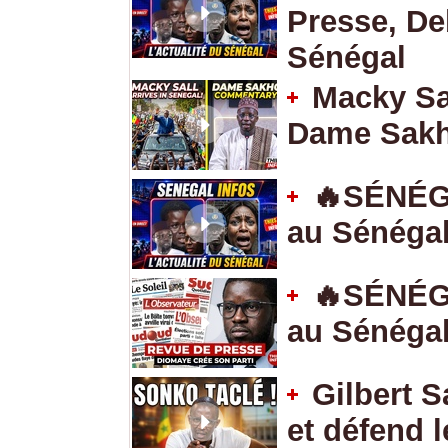
Presse, Deb
Sénégal
Macky Sal
Dame Sakh
🔥SÉNÉGA
au Sénégal
🔥SÉNÉGA
au Sénégal
Gilbert 
et défend 