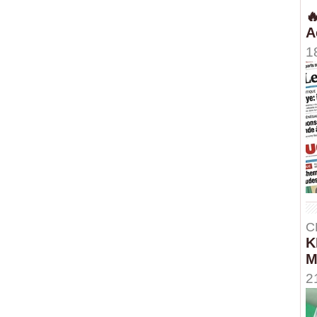

A
1
C
K
M
2