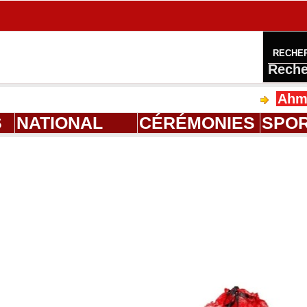
RECHE
Reche
Ahmed Saloum D
S
NATIONAL
CÉRÉMONIES
SPO