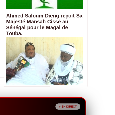
Ahmed Saloum Dieng reçoit Sa
Majesté Mansah Cissé au
Sénégal pour le Magal de
Touba.
Alerte sur les réserves de sang : le 
13 poches disponibles
07/08/2026
Les réserves de sang du CNTS sont à un niveau critiq
disponibles pour répondre aux urgences...
● EN DIRECT