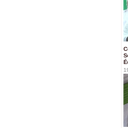
C
S
É
1