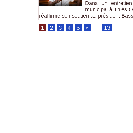
Dans un entretien
municipal à Thiès-O
réaffirme son soutien au président Bas
1
2
3
4
5
»
...
13