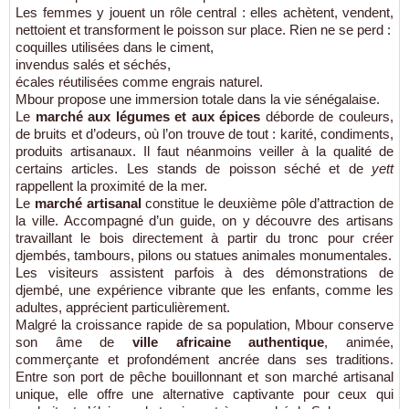
Les femmes y jouent un rôle central : elles achètent, vendent,
nettoient et transforment le poisson sur place. Rien ne se perd :
coquilles utilisées dans le ciment,
invendus salés et séchés,
​écales réutilisées comme engrais naturel.
Mbour propose une immersion totale dans la vie sénégalaise.
Le
marché aux légumes et aux épices
déborde de couleurs,
de bruits et d’odeurs, où l’on trouve de tout : karité, condiments,
produits artisanaux. Il faut néanmoins veiller à la qualité de
certains articles. Les stands de poisson séché et de
yett
rappellent la proximité de la mer.
Le
marché artisanal
constitue le deuxième pôle d’attraction de
la ville. Accompagné d’un guide, on y découvre des artisans
travaillant le bois directement à partir du tronc pour créer
djembés, tambours, pilons ou statues animales monumentales.
Les visiteurs assistent parfois à des démonstrations de
djembé, une expérience vibrante que les enfants, comme les
adultes, apprécient particulièrement.
Malgré la croissance rapide de sa population, Mbour conserve
son âme de
ville africaine authentique
, animée,
commerçante et profondément ancrée dans ses traditions.
Entre son port de pêche bouillonnant et son marché artisanal
unique, elle offre une alternative captivante pour ceux qui