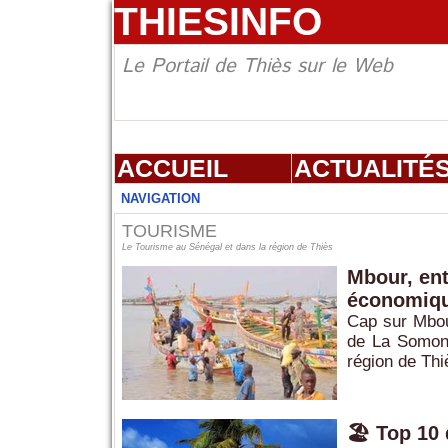
THIESINFO
Le Portail de Thiès sur le Web
ACCUEIL
ACTUALITÉ
NAVIGATION
TOURISME
Le Tourisme au Sénégal et dans la région de Thiès
Mbour, ent
économiq
Cap sur Mbou
de La Somone
région de Thi
🏖️ Top 10