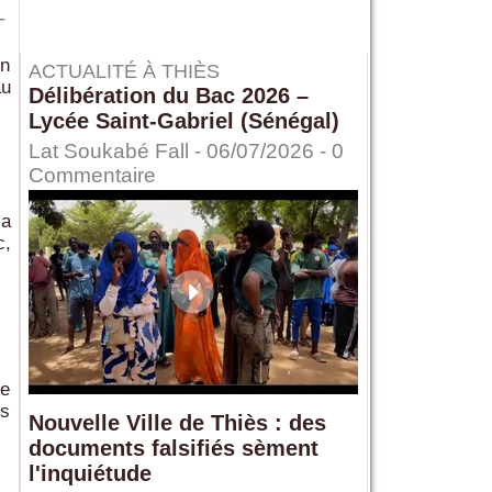
-
on
ACTUALITÉ À THIÈS
au
Délibération du Bac 2026 –
Lycée Saint-Gabriel (Sénégal)
Lat Soukabé Fall - 06/07/2026 -
0
Commentaire
 a
c,
re
es
Nouvelle Ville de Thiès : des
documents falsifiés sèment
l'inquiétude