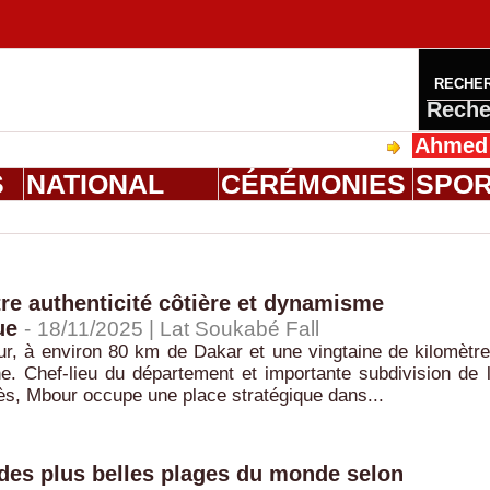
RECHE
Reche
Ahmed Saloum 
S
NATIONAL
CÉRÉMONIES
SPO
re authenticité côtière et dynamisme
ue
-
18/11/2025 | Lat Soukabé Fall
r, à environ 80 km de Dakar et une vingtaine de kilomètr
. Chef-lieu du département et importante subdivision de 
ès, Mbour occupe une place stratégique dans...
 des plus belles plages du monde selon