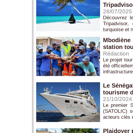
Tripadviso
28/07/2025
Découvrez l
Tripadvisor
turquoise et 
Mbodiène :
station to
Rédaction
Le projet tou
été officiell
infrastructure
Le Sénégal
tourisme d
21/10/2024
Le premier Sa
(SATOLIC) s
acteurs clés 
Plaidoyer 