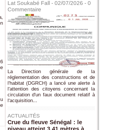
Lat Soukabé Fall - 02/07/2026 -
0
Commentaire
a,
en
26
ue
La Direction générale de la
réglementation des constructions et de
l'habitat (DGRCH) a lancé une alerte à
l'attention des citoyens concernant la
circulation d'un faux document relatif à
iu
l'acquisition...
ue
ACTUALITÉS
Crue du fleuve Sénégal : le
niveau atteint 3,41 mètres à