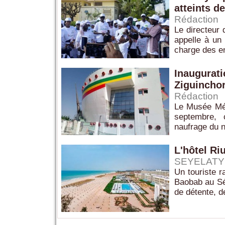
atteints d
Rédaction
Le directeur 
appelle à un 
charge des en
Inaugurati
Ziguinchor
Rédaction
Le Musée Mém
septembre, 
naufrage du n
L'hôtel Ri
SEYELATY
Un touriste r
Baobab au Sén
de détente, d