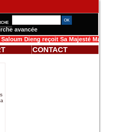
RCHE
rche avancée
Dieng reçoit Sa Majesté Mansah Cissé au Sén
RT
CONTACT
es
la