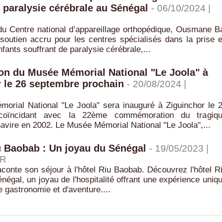
e paralysie cérébrale au Sénégal
-
06/10/2024 |
du Centre national d’appareillage orthopédique, Ousmane B
soutien accru pour les centres spécialisés dans la prise 
fants souffrant de paralysie cérébrale,...
on du Musée Mémorial National "Le Joola" à
 le 26 septembre prochain
-
20/08/2024 |
orial National "Le Joola" sera inauguré à Ziguinchor le 
coïncidant avec la 22ème commémoration du tragiq
avire en 2002. Le Musée Mémorial National "Le Joola",...
u Baobab : Un joyau du Sénégal
-
19/05/2023 |
R
aconte son séjour à l'hôtel Riu Baobab. Découvrez l'hôtel R
égal, un joyau de l'hospitalité offrant une expérience uniq
e gastronomie et d'aventure....