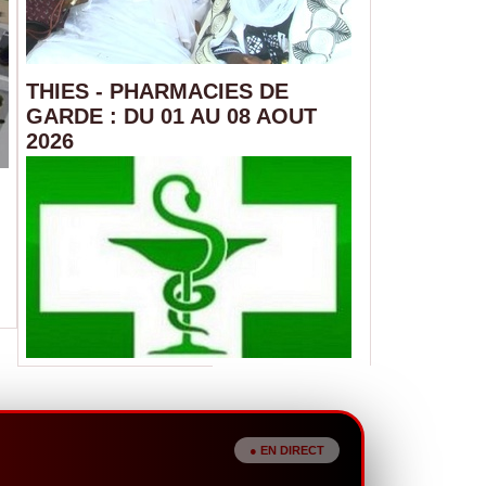
THIES - PHARMACIES DE
GARDE : DU 01 AU 08 AOUT
2026
Crue du fleuve Sénégal : le niveau at
06/08/2026
À Podor, le niveau du fleuve Sénégal est monté à 3,41 mè
de plus en 24 heures. Le niveau...
● EN DIRECT