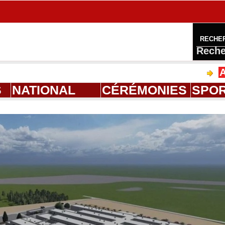
RECHE
Reche
Ahmed Saloum
S
NATIONAL
CÉRÉMONIES
SPO