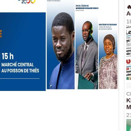

A
1
C
K
M
2