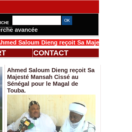
RCHE
rche avancée
 Dieng reçoit Sa Majesté Mansah Cissé au Sé
RT
CONTACT
Ahmed Saloum Dieng reçoit Sa
Majesté Mansah Cissé au
Sénégal pour le Magal de
Touba.