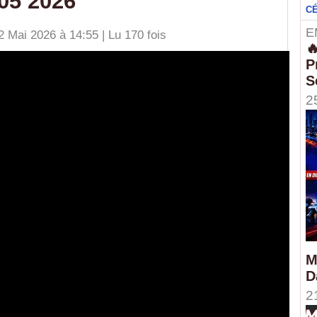
 05 2026
C
E
2 Mai 2026 à 14:55 | Lu 170 fois

P
S
2
M
D
2