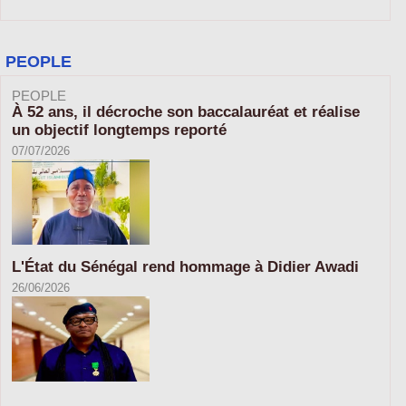
PEOPLE
PEOPLE
À 52 ans, il décroche son baccalauréat et réalise
un objectif longtemps reporté
07/07/2026
L'État du Sénégal rend hommage à Didier Awadi
26/06/2026