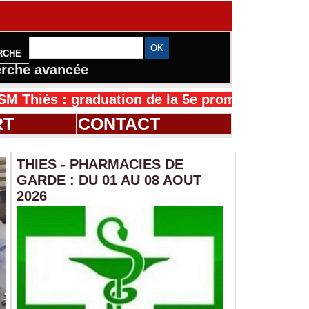
RCHE
rche avancée
graduation de la 5e promotion de l’IFMES
30/0
RT
CONTACT
THIES - PHARMACIES DE
GARDE : DU 01 AU 08 AOUT
2026