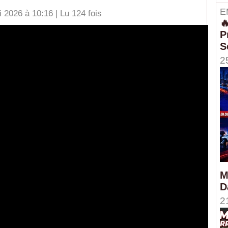
E
2026 à 10:16 | Lu 124 fois

P
S
2
M
D
2