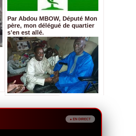
Par Abdou MBOW, Député Mon
père, mon délégué de quartier
s’en est allé.
Sénégal : les subventions énergétique
milliards de FCFA en 2026
05/08/2026
Face à la hausse du prix du pétrole, le Sénégal prév
énergétiques en 2026 afin de maintenir les...
● EN DIRECT