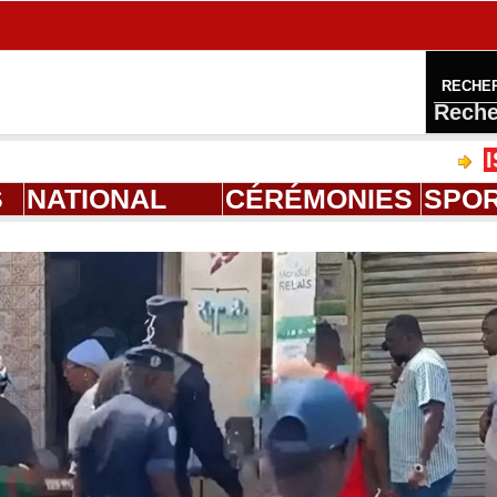
RECHE
Reche
ISM Thiès : 
S
NATIONAL
CÉRÉMONIES
SPO