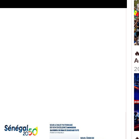

A
2
