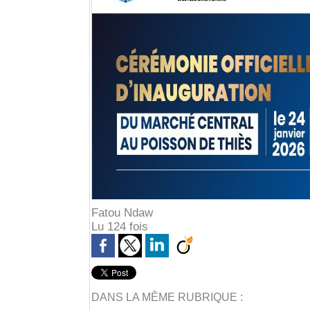
Fatou Ndaw
Lu 124 fois
DANS LA MÊME RUBRIQUE :