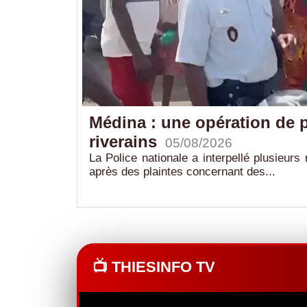
e à la
Médina : une opération de 
riverains
26
05/08/2026
anisé à Thiès
La Police nationale a interpellé plusieurs
après des plaintes concernant des...
📺 THIESINFO TV