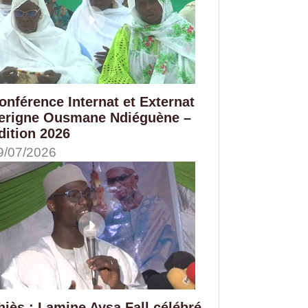
onférence Internat et Externat
erigne Ousmane Ndiéguène –
dition 2026
9/07/2026
hiès : Lamine Aysa Fall célébré