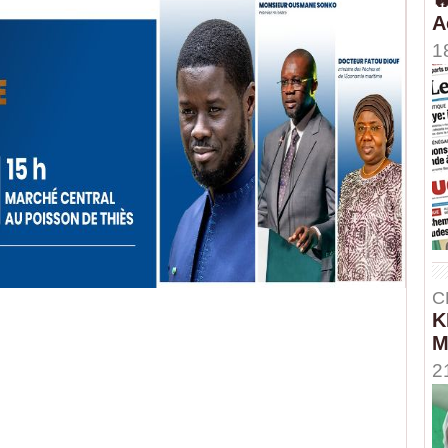
A
1
C
K
M
2