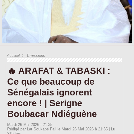
Accueil
>
Emissions
🔥 ARAFAT & TABASKI :
Ce que beaucoup de
Sénégalais ignorent
encore ! | Serigne
Boubacar Ndiéguène
Mardi 26 Mai 2026 - 21:35
Rédigé par Lat Soukabé Fall le Mardi 26 Mai 2026 à 21:35 | Lu
219 fois