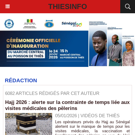
THIESINFO
RÉDACTION
6082 ARTICLES RÉDIGÉS PAR CET AUTEUR
Hajj 2026 : alerte sur la contrainte de temps liée aux
visites médicales des pèlerins
05/01/2026
|
VIDÉOS DE THIÈS
Les opérateurs privés du Hajj au Sénégal
alertent sur le manque de temps pour les
visites médicales, la vaccination et