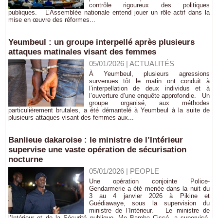
contrôle rigoureux des politiques
publiques. L’Assemblée nationale entend jouer un rôle actif dans la
mise en œuvre des réformes...
Yeumbeul : un groupe interpellé après plusieurs
attaques matinales visant des femmes
05/01/2026
|
ACTUALITÉS
À Yeumbeul, plusieurs agressions
survenues tôt le matin ont conduit à
l’interpellation de deux individus et à
l’ouverture d’une enquête approfondie. Un
groupe organisé, aux méthodes
particulièrement brutales, a été démantelé à Yeumbeul à la suite de
plusieurs attaques visant des femmes aux...
Banlieue dakaroise : le ministre de l’Intérieur
supervise une vaste opération de sécurisation
nocturne
05/01/2026
|
PEOPLE
Une opération conjointe Police-
Gendarmerie a été menée dans la nuit du
3 au 4 janvier 2026 à Pikine et
Guédiawaye, sous la supervision du
ministre de l’Intérieur. Le ministre de
l’Intérieur et de la Sécurité publique, Me Bamba Cissé, a supervisé,