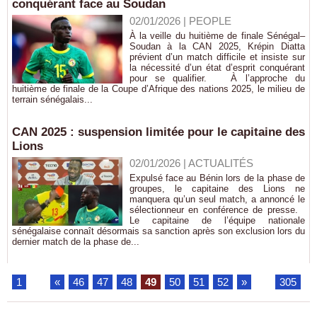
conquérant face au Soudan
02/01/2026
|
PEOPLE
À la veille du huitième de finale Sénégal–
Soudan à la CAN 2025, Krépin Diatta
prévient d’un match difficile et insiste sur
la nécessité d’un état d’esprit conquérant
pour se qualifier. À l’approche du
huitième de finale de la Coupe d’Afrique des nations 2025, le milieu de
terrain sénégalais...
CAN 2025 : suspension limitée pour le capitaine des
Lions
02/01/2026
|
ACTUALITÉS
Expulsé face au Bénin lors de la phase de
groupes, le capitaine des Lions ne
manquera qu’un seul match, a annoncé le
sélectionneur en conférence de presse.
Le capitaine de l’équipe nationale
sénégalaise connaît désormais sa sanction après son exclusion lors du
dernier match de la phase de...
1
...
«
46
47
48
49
50
51
52
»
...
305