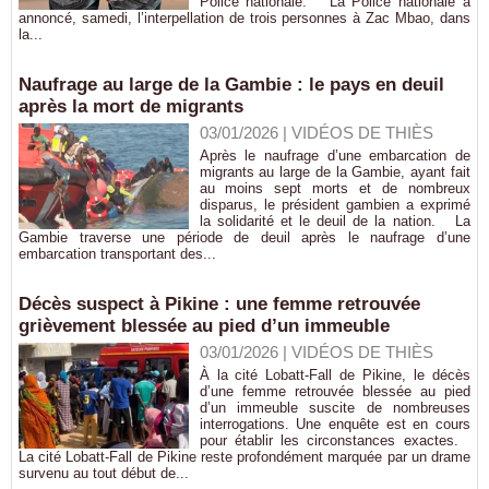
Police nationale. La Police nationale a
annoncé, samedi, l’interpellation de trois personnes à Zac Mbao, dans
la...
Naufrage au large de la Gambie : le pays en deuil
après la mort de migrants
03/01/2026
|
VIDÉOS DE THIÈS
Après le naufrage d’une embarcation de
migrants au large de la Gambie, ayant fait
au moins sept morts et de nombreux
disparus, le président gambien a exprimé
la solidarité et le deuil de la nation. La
Gambie traverse une période de deuil après le naufrage d’une
embarcation transportant des...
Décès suspect à Pikine : une femme retrouvée
grièvement blessée au pied d’un immeuble
03/01/2026
|
VIDÉOS DE THIÈS
À la cité Lobatt-Fall de Pikine, le décès
d’une femme retrouvée blessée au pied
d’un immeuble suscite de nombreuses
interrogations. Une enquête est en cours
pour établir les circonstances exactes.
La cité Lobatt-Fall de Pikine reste profondément marquée par un drame
survenu au tout début de...