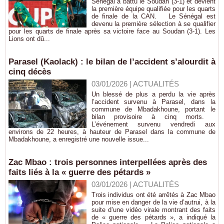
Sénégal a battu le Soudan (3-1) et devient
la première équipe qualifiée pour les quarts
de finale de la CAN. Le Sénégal est
devenu la première sélection à se qualifier
pour les quarts de finale après sa victoire face au Soudan (3-1). Les
Lions ont dû...
Parasel (Kaolack) : le bilan de l’accident s’alourdit à
cinq décès
03/01/2026
|
ACTUALITÉS
Un blessé de plus a perdu la vie après
l’accident survenu à Parasel, dans la
commune de Mbadakhoune, portant le
bilan provisoire à cinq morts.
L’événement survenu vendredi aux
environs de 22 heures, à hauteur de Parasel dans la commune de
Mbadakhoune, a enregistré une nouvelle issue...
Zac Mbao : trois personnes interpellées après des
faits liés à la « guerre des pétards »
03/01/2026
|
ACTUALITÉS
Trois individus ont été arrêtés à Zac Mbao
pour mise en danger de la vie d’autrui, à la
suite d’une vidéo virale montrant des faits
de « guerre des pétards », a indiqué la