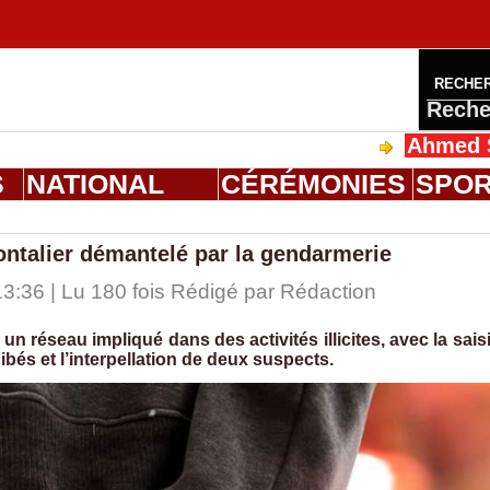
RECHE
Reche
Ahmed Saloum Di
S
NATIONAL
CÉRÉMONIES
SPO
rontalier démantelé par la gendarmerie
3:36 | Lu 180 fois Rédigé par
Rédaction
 un réseau impliqué dans des activités illicites, avec la sais
bés et l’interpellation de deux suspects.