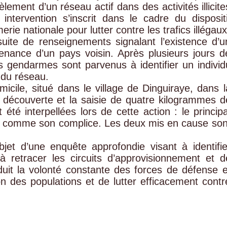
ement d’un réseau actif dans des activités illicite
 intervention s’inscrit dans le cadre du dispositi
ie nationale pour lutter contre les trafics illégaux
uite de renseignements signalant l’existence d’u
enance d’un pays voisin. Après plusieurs jours d
s gendarmes sont parvenus à identifier un individ
du réseau.
icile, situé dans le village de Dinguiraye, dans l
découverte et la saisie de quatre kilogrammes d
té interpellées lors de cette action : le principa
té comme son complice. Les deux mis en cause son
bjet d’une enquête approfondie visant à identifie
à retracer les circuits d’approvisionnement et d
raduit la volonté constante des forces de défense e
on des populations et de lutter efficacement contr