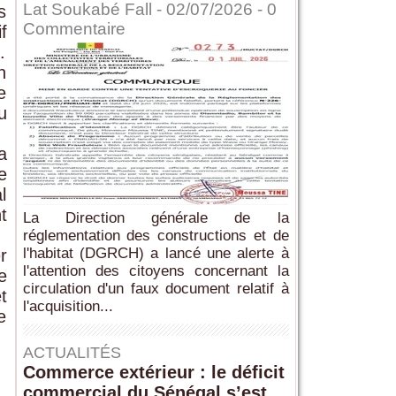
Lat Soukabé Fall - 02/07/2026 -
0
s
Commentaire
f
.
n
e
u
a
e
l
t
La Direction générale de la
réglementation des constructions et de
l'habitat (DGRCH) a lancé une alerte à
r
l'attention des citoyens concernant la
e
circulation d'un faux document relatif à
t
l'acquisition...
e
ACTUALITÉS
Commerce extérieur : le déficit
commercial du Sénégal s’est