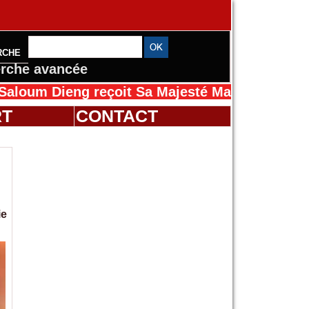
RCHE
rche avancée
eng reçoit Sa Majesté Mansah Cissé au Sénéga
RT
CONTACT
ie