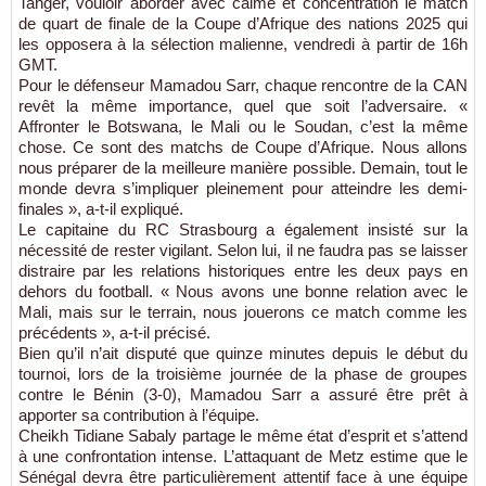
Tanger, vouloir aborder avec calme et concentration le match
de quart de finale de la Coupe d’Afrique des nations 2025 qui
les opposera à la sélection malienne, vendredi à partir de 16h
GMT.
Pour le défenseur Mamadou Sarr, chaque rencontre de la CAN
revêt la même importance, quel que soit l’adversaire. «
Affronter le Botswana, le Mali ou le Soudan, c’est la même
chose. Ce sont des matchs de Coupe d’Afrique. Nous allons
nous préparer de la meilleure manière possible. Demain, tout le
monde devra s’impliquer pleinement pour atteindre les demi-
finales », a-t-il expliqué.
Le capitaine du RC Strasbourg a également insisté sur la
nécessité de rester vigilant. Selon lui, il ne faudra pas se laisser
distraire par les relations historiques entre les deux pays en
dehors du football. « Nous avons une bonne relation avec le
Mali, mais sur le terrain, nous jouerons ce match comme les
précédents », a-t-il précisé.
Bien qu’il n’ait disputé que quinze minutes depuis le début du
tournoi, lors de la troisième journée de la phase de groupes
contre le Bénin (3-0), Mamadou Sarr a assuré être prêt à
apporter sa contribution à l’équipe.
Cheikh Tidiane Sabaly partage le même état d’esprit et s’attend
à une confrontation intense. L’attaquant de Metz estime que le
Sénégal devra être particulièrement attentif face à une équipe