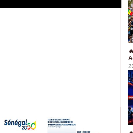

A
2
