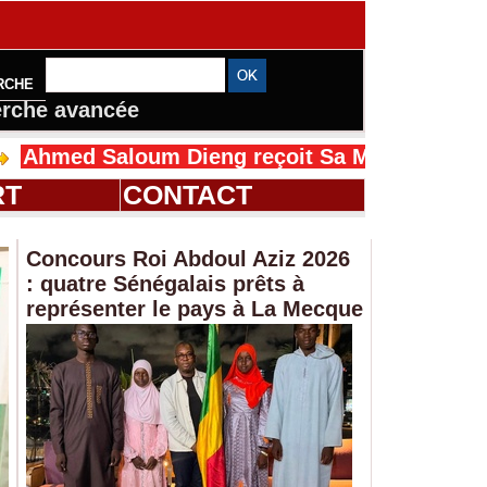
RCHE
rche avancée
oum Dieng reçoit Sa Majesté Mansah Cissé au 
RT
CONTACT
Concours Roi Abdoul Aziz 2026
: quatre Sénégalais prêts à
représenter le pays à La Mecque