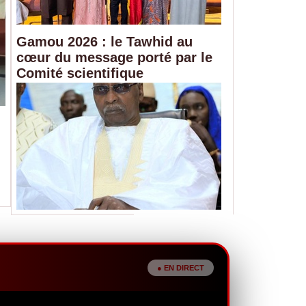
Gamou 2026 : le Tawhid au
cœur du message porté par le
Comité scientifique
Commerce extérieur : le déficit comme
fortement creusé en juin
08/08/2026
En juin 2026, les exportations du Sénégal ont progressé
bondi de 26,7 %, portant le déficit...
● EN DIRECT