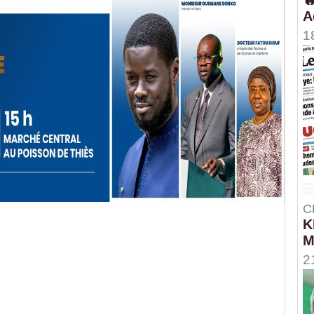
A
1
C
K
M
2