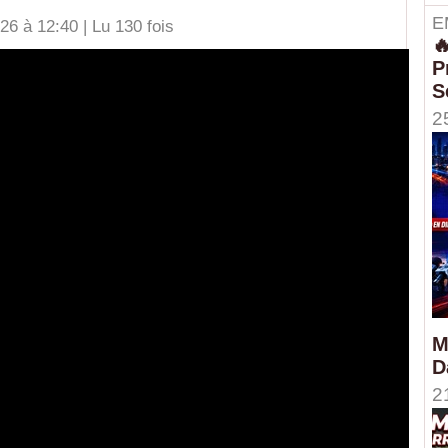
E
6 à 12:40 | Lu 130 fois

P
S
2
M
D
2