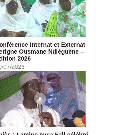
onférence Internat et Externat
erigne Ousmane Ndiéguène –
dition 2026
9/07/2026
hiès : Lamine Aysa Fall célébré