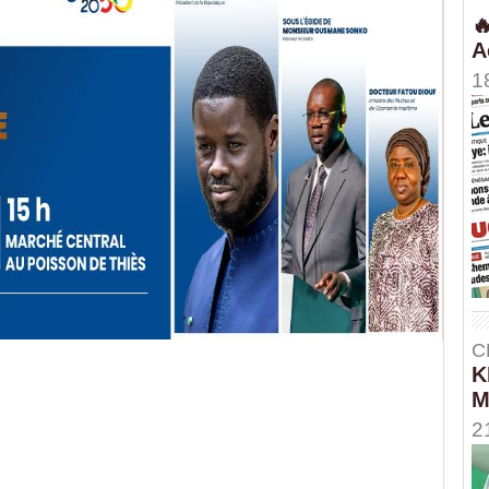

A
1
C
K
M
2