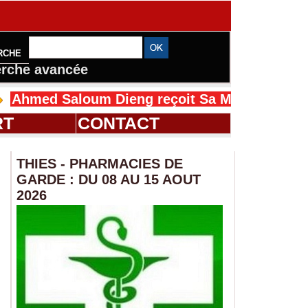
RCHE
rche avancée
oum Dieng reçoit Sa Majesté Mansah Cissé au
RT
CONTACT
THIES - PHARMACIES DE
GARDE : DU 08 AU 15 AOUT
2026