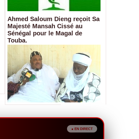
Ahmed Saloum Dieng reçoit Sa
Majesté Mansah Cissé au
Sénégal pour le Magal de
Touba.
Alerte sur les réserves de sang : le 
13 poches disponibles
07/08/2026
Les réserves de sang du CNTS sont à un niveau critiq
disponibles pour répondre aux urgences...
● EN DIRECT