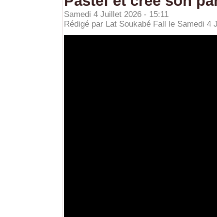
Pastef et crée son par
Samedi 4 Juillet 2026 - 15:11
Rédigé par Lat Soukabé Fall le Samedi 4 Ju