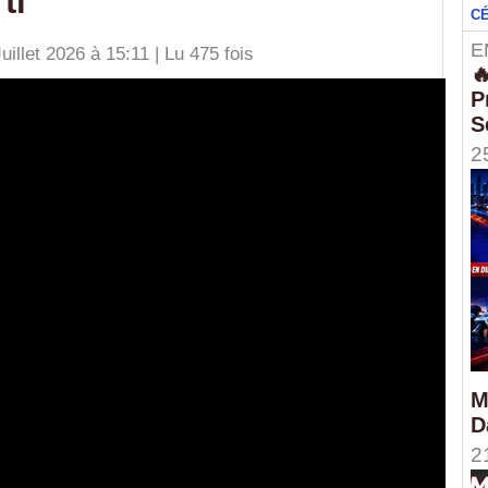
ti
C
E
illet 2026 à 15:11 | Lu 475 fois

P
S
2
M
D
2