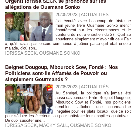
Urgent! Idrissa SECK se prononce sur les
allégations de Ousmane Sonko
20/05/2023
|
ACTUALITÉS
J'ai écouté avec beaucoup de tristesse
mon jeune frère Ousmane Sonko mentir
éhontément sur les circonstances et le
contenu de notre entretien du 27. Qu'il se
souvienne simplement m'avoir dit ce « Fajr
», qu'il n'avait pas encore commencé à jeûner parce qu'il était encore
malade, d'où son...
IDRISSA SECK
,
OUSMANE SONKO
Beignet Dougoup, Mbourock Sow, Fondé : Nos
Politiciens sont-ils Affamés de Pouvoir ou
simplement Gourmands ?
20/05/2023
|
ACTUALITÉS
Au Sénégal, la politique n'a jamais été
aussi savoureuse. Entre Beignet Dougoup,
Mbourock Sow et Fondé, nos politiciens
semblent afficher une gourmandise
inégalée pour les plats locaux, que ce soit
pour séduire les électeurs ou pour satisfaire leurs papilles gustatives.
De quoi susciter une...
IDRISSA SECK
,
MACKY SALL
,
OUSMANE SONKO