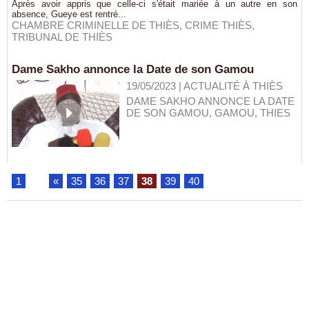
Après avoir appris que celle-ci s'était mariée à un autre en son
absence, Gueye est rentré...
CHAMBRE CRIMINELLE DE THIÈS
,
CRIME THIÈS
,
TRIBUNAL DE THIÈS
Dame Sakho annonce la Date de son Gamou
19/05/2023
|
ACTUALITÉ À THIÈS
DAME SAKHO ANNONCE LA DATE
DE SON GAMOU
,
GAMOU
,
THIES
1
...
«
35
36
37
38
39
40