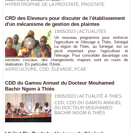
HYPERTROPHIE DE LA PROSTATE
,
PROSTATE
CRD des Eleveurs pour discuter de l'établissement
d'un mécanisme de gestion des plaintes
19/05/2023
|
ACTUALITÉS
Un nouveau programme pour renforcer
l'agriculture et l'élevage à Thiès, Sénégal
La région de Thiès, au Sénégal, est un
pivot important pour l'agriculture et
l'élevage. Pour consolider davantage ces
secteurs cruciaux, des changements majeurs sont en cours de
réalisation. En particulier, l'Unité...
AGRICULTURE
,
CDD
,
ÉLEVAGE
,
PCAE
CDD du Gamou Annuel du Docteur Mouhamed
Bachir Ngom à Thiès
19/05/2023
|
ACTUALITÉ À THIÈS
CDD
,
CDD DU GAMOU ANNUEL
DU DOCTEUR MOUHAMED
BACHIR NGOM À THIÈS