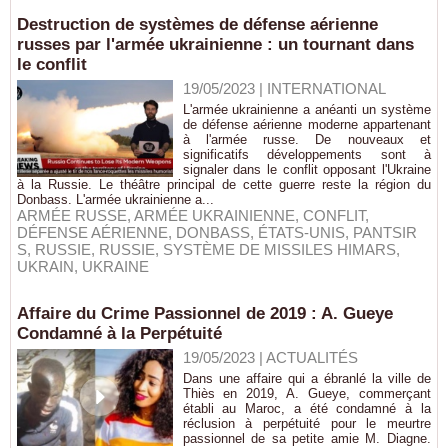
Destruction de systèmes de défense aérienne
russes par l'armée ukrainienne : un tournant dans
le conflit
19/05/2023
|
INTERNATIONAL
L'armée ukrainienne a anéanti un système
de défense aérienne moderne appartenant
à l'armée russe. De nouveaux et
significatifs développements sont à
signaler dans le conflit opposant l'Ukraine
à la Russie. Le théâtre principal de cette guerre reste la région du
Donbass. L'armée ukrainienne a...
ARMÉE RUSSE
,
ARMÉE UKRAINIENNE
,
CONFLIT
,
DÉFENSE AÉRIENNE
,
DONBASS
,
ÉTATS-UNIS
,
PANTSIR
S
,
RUSSIE
,
RUSSIE
,
SYSTÈME DE MISSILES HIMARS
,
UKRAIN
,
UKRAINE
Affaire du Crime Passionnel de 2019 : A. Gueye
Condamné à la Perpétuité
19/05/2023
|
ACTUALITÉS
Dans une affaire qui a ébranlé la ville de
Thiès en 2019, A. Gueye, commerçant
établi au Maroc, a été condamné à la
réclusion à perpétuité pour le meurtre
passionnel de sa petite amie M. Diagne.