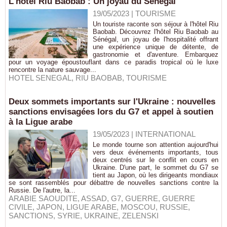
L'hôtel Riu Baobab : Un joyau du Sénégal
19/05/2023
|
TOURISME
Un touriste raconte son séjour à l'hôtel Riu
Baobab. Découvrez l'hôtel Riu Baobab au
Sénégal, un joyau de l'hospitalité offrant
une expérience unique de détente, de
gastronomie et d'aventure. Embarquez
pour un voyage époustouflant dans ce paradis tropical où le luxe
rencontre la nature sauvage...
HOTEL SENEGAL
,
RIU BAOBAB
,
TOURISME
Deux sommets importants sur l'Ukraine : nouvelles
sanctions envisagées lors du G7 et appel à soutien
à la Ligue arabe
19/05/2023
|
INTERNATIONAL
Le monde tourne son attention aujourd'hui
vers deux événements importants, tous
deux centrés sur le conflit en cours en
Ukraine. D'une part, le sommet du G7 se
tient au Japon, où les dirigeants mondiaux
se sont rassemblés pour débattre de nouvelles sanctions contre la
Russie. De l'autre, la...
ARABIE SAOUDITE
,
ASSAD
,
G7
,
GUERRE
,
GUERRE
CIVILE
,
JAPON
,
LIGUE ARABE
,
MOSCOU
,
RUSSIE
,
SANCTIONS
,
SYRIE
,
UKRAINE
,
ZELENSKI