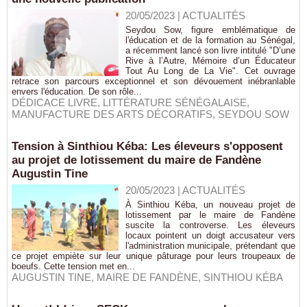
20/05/2023
|
ACTUALITÉS
Seydou Sow, figure emblématique de
l'éducation et de la formation au Sénégal,
a récemment lancé son livre intitulé "D’une
Rive à l’Autre, Mémoire d’un Éducateur
Tout Au Long de La Vie". Cet ouvrage
retrace son parcours exceptionnel et son dévouement inébranlable
envers l'éducation. De son rôle...
DÉDICACE LIVRE
,
LITTÉRATURE SÉNÉGALAISE
,
MANUFACTURE DES ARTS DÉCORATIFS
,
SEYDOU SOW
Tension à Sinthiou Kéba: Les éleveurs s'opposent
au projet de lotissement du maire de Fandène
Augustin Tine
20/05/2023
|
ACTUALITÉS
À Sinthiou Kéba, un nouveau projet de
lotissement par le maire de Fandène
suscite la controverse. Les éleveurs
locaux pointent un doigt accusateur vers
l'administration municipale, prétendant que
ce projet empiète sur leur unique pâturage pour leurs troupeaux de
boeufs. Cette tension met en...
AUGUSTIN TINE
,
MAIRE DE FANDÈNE
,
SINTHIOU KÉBA