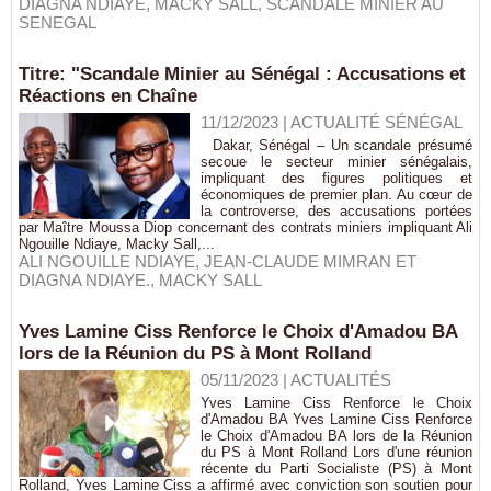
DIAGNA NDIAYE
,
MACKY SALL
,
SCANDALE MINIER AU
SENEGAL
Titre: "Scandale Minier au Sénégal : Accusations et
Réactions en Chaîne
11/12/2023
|
ACTUALITÉ SÉNÉGAL
Dakar, Sénégal – Un scandale présumé
secoue le secteur minier sénégalais,
impliquant des figures politiques et
économiques de premier plan. Au cœur de
la controverse, des accusations portées
par Maître Moussa Diop concernant des contrats miniers impliquant Ali
Ngouille Ndiaye, Macky Sall,...
ALI NGOUILLE NDIAYE
,
JEAN-CLAUDE MIMRAN ET
DIAGNA NDIAYE.
,
MACKY SALL
Yves Lamine Ciss Renforce le Choix d'Amadou BA
lors de la Réunion du PS à Mont Rolland
05/11/2023
|
ACTUALITÉS
Yves Lamine Ciss Renforce le Choix
d'Amadou BA Yves Lamine Ciss Renforce
le Choix d'Amadou BA lors de la Réunion
du PS à Mont Rolland Lors d'une réunion
récente du Parti Socialiste (PS) à Mont
Rolland, Yves Lamine Ciss a affirmé avec conviction son soutien pour