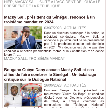
HIER
,
MACKY SALL
,
SUITE À L'ACCIDENT DE LOUGA LE
PRÉSIDENT DE LA RÉPUBLIQUE
Macky Sall, président du Sénégal, renonce à un
troisième mandat en 2024
03/07/2023
|
ACTUALITÉS
Dans un discours historique à la nation, le
président sénégalais, Macky Sall, a
annoncé aujourd'hui qu'il ne se présenterait
pas à la prochaine élection présidentielle
en 2024. "Ma décision est de ne pas être
candidat à l'élection présidentielle même si la Constitution m'en donne
le droit", a...
MACKY SALL
,
TROISIÈME MANDAT
Bougane Guèye Dany accuse Macky Sall et ses
alliés de faire sombrer le Sénégal : Un éclairage
critique sur le Dialogue National
26/06/2023
|
ACTUALITÉS
Bougane Gueye Dany, président du
mouvement "Guëm Sa Bopp" et candidat
déclaré pour les élections présidentielles
de 2024, a critiqué vivement les
conclusions du "Dialogue National"