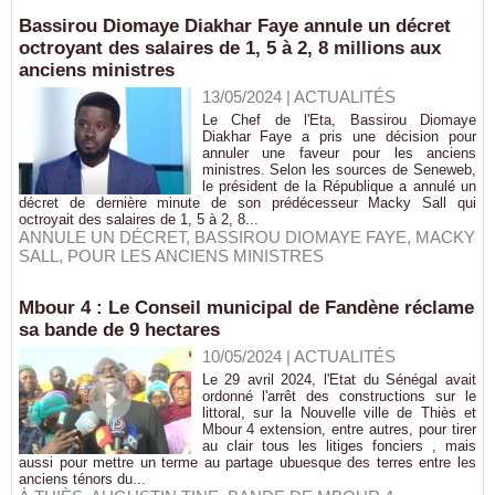
Bassirou Diomaye Diakhar Faye annule un décret
octroyant des salaires de 1, 5 à 2, 8 millions aux
anciens ministres
13/05/2024
|
ACTUALITÉS
Le Chef de l'Eta, Bassirou Diomaye
Diakhar Faye a pris une décision pour
annuler une faveur pour les anciens
ministres. Selon les sources de Seneweb,
le président de la République a annulé un
décret de dernière minute de son prédécesseur Macky Sall qui
octroyait des salaires de 1, 5 à 2, 8...
ANNULE UN DÉCRET
,
BASSIROU DIOMAYE FAYE
,
MACKY
SALL
,
POUR LES ANCIENS MINISTRES
Mbour 4 : Le Conseil municipal de Fandène réclame
sa bande de 9 hectares
10/05/2024
|
ACTUALITÉS
Le 29 avril 2024, l'Etat du Sénégal avait
ordonné l'arrêt des constructions sur le
littoral, sur la Nouvelle ville de Thiès et
Mbour 4 extension, entre autres, pour tirer
au clair tous les litiges fonciers , mais
aussi pour mettre un terme au partage ubuesque des terres entre les
anciens ténors du...