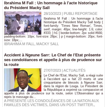
Ibrahima M Fall : Un hommage à l'acte historique
du Président Macky Sall
28/10/2023
|
PUBLI REPORTAGE
Ibrahima M Fall : Un hommage à l'acte
historique du Président Macky Sall body {
font-family: 'Times New Roman', Times,
serif; margin: 40px; line-height: 1.6; color:
#333; } h1 { border-bottom: 2px solid #666;
padding-bottom: 10px; font-size: 28px; } p { margin-bottom: 20px; font-
size: 18px;...
IBRAHIMA M FALL
,
MACKY SALL
Accident à Ngeune Sarr: Le Chef de l'Etat présente
ses condoléances et appelle à plus de prudence sur
la route
27/07/2023
|
ACTUALITÉS
Le Chef de l'Etat, Macky Sall, a réagi suite
à l'accident qui a fait 23 morts et une
cinquantaine de blessés à Ngeune Sarr,
dans la région de Louga. Le Président de
la République a exprimé sa compassion et
appelle à plus de prudence sur la route, selon L'Observateur qui a
repris le message du...
A PRÉSENTÉ LES CONDOLÉANCES DE LA NATION AUX
FAMILLES DES VICTIMES
,
DANS UN POST TWITTER.
,