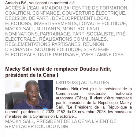
Amadou BA, soulignant un moment clé...
ACCÈS À L'EAU
,
AMADOU BA
,
CENTRE DE FORMATION
,
COALITION
,
CONFIANCE
,
COUVERTURE ÉLECTRIQUE
,
DÉCISION DE PARTI
,
DÉVELOPPEMENT LOCAL
,
ÉLECTIONS
,
INVESTISSEMENTS
,
LOYAUTÉ POLITIQUE
,
MACKY SALL
,
MILITANTS
,
MONT ROLLAND
,
NOMINATIONS
,
PARRAINAGE
,
PARTI SOCIALISTE
,
PRÉ-
ÉLECTORALE.
,
RÉALISATIONS COMMUNALES
,
RÉGLEMENTATIONS PARTISANES
,
RÉUNION
D'ÉCHANGE
,
SOUTIEN POLITIQUE
,
STRATÉGIE
ÉLECTORALE
,
UNITÉ PARTISANE
,
YVES LAMINE CISS
Macky Sall vient de remplacer Doudou Ndir,
président de la Céna !
03/11/2023
|
ACTUALITÉS
Doudou Ndir n'est plus le président de la
Commission électorale nationale
autonome (Céna). Il vient d'être remplacé
par le président de la République Macky
Sall. "Le Président de la République a
nommé, par décret n° 2023. 2152 du 03 novembre 2023, les nouveaux
membres de la Commission Electorale...
MACKY SALL
,
PRÉSIDENT DE LA CÉNA !
,
VIENT DE
REMPLACER DOUDOU NDIR