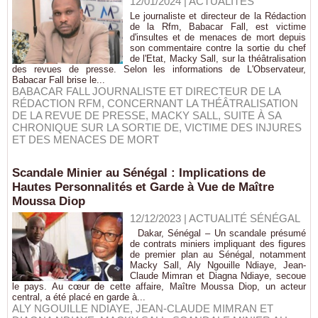
12/01/2024
|
ACTUALITÉS
Le journaliste et directeur de la Rédaction
de la Rfm, Babacar Fall, est victime
d'insultes et de menaces de mort depuis
son commentaire contre la sortie du chef
de l'Etat, Macky Sall, sur la théâtralisation
des revues de presse. Selon les informations de L'Observateur,
Babacar Fall brise le...
BABACAR FALL JOURNALISTE ET DIRECTEUR DE LA
RÉDACTION RFM
,
CONCERNANT LA THÉÂTRALISATION
DE LA REVUE DE PRESSE
,
MACKY SALL
,
SUITE À SA
CHRONIQUE SUR LA SORTIE DE
,
VICTIME DES INJURES
ET DES MENACES DE MORT
Scandale Minier au Sénégal : Implications de
Hautes Personnalités et Garde à Vue de Maître
Moussa Diop
12/12/2023
|
ACTUALITÉ SÉNÉGAL
Dakar, Sénégal – Un scandale présumé
de contrats miniers impliquant des figures
de premier plan au Sénégal, notamment
Macky Sall, Aly Ngouille Ndiaye, Jean-
Claude Mimran et Diagna Ndiaye, secoue
le pays. Au cœur de cette affaire, Maître Moussa Diop, un acteur
central, a été placé en garde à...
ALY NGOUILLE NDIAYE
,
JEAN-CLAUDE MIMRAN ET