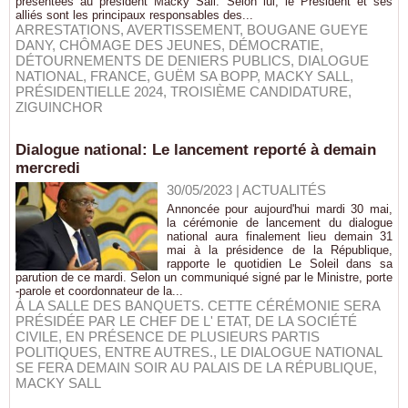
présentées au président Macky Sall. Selon lui, le Président et ses
alliés sont les principaux responsables des...
ARRESTATIONS
,
AVERTISSEMENT
,
BOUGANE GUEYE
DANY
,
CHÔMAGE DES JEUNES
,
DÉMOCRATIE
,
DÉTOURNEMENTS DE DENIERS PUBLICS
,
DIALOGUE
NATIONAL
,
FRANCE
,
GUËM SA BOPP
,
MACKY SALL
,
PRÉSIDENTIELLE 2024
,
TROISIÈME CANDIDATURE
,
ZIGUINCHOR
Dialogue national: Le lancement reporté à demain
mercredi
30/05/2023
|
ACTUALITÉS
Annoncée pour aujourd'hui mardi 30 mai,
la cérémonie de lancement du dialogue
national aura finalement lieu demain 31
mai à la présidence de la République,
rapporte le quotidien Le Soleil dans sa
parution de ce mardi. Selon un communiqué signé par le Ministre, porte
-parole et coordonnateur de la...
À LA SALLE DES BANQUETS. CETTE CÉRÉMONIE SERA
PRÉSIDÉE PAR LE CHEF DE L' ETAT
,
DE LA SOCIÉTÉ
CIVILE
,
EN PRÉSENCE DE PLUSIEURS PARTIS
POLITIQUES
,
ENTRE AUTRES.
,
LE DIALOGUE NATIONAL
SE FERA DEMAIN SOIR AU PALAIS DE LA RÉPUBLIQUE
,
MACKY SALL