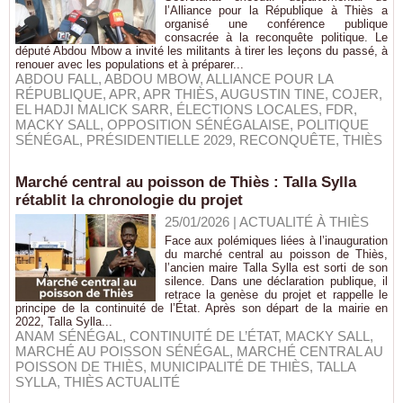
l’Alliance pour la République à Thiès a
organisé une conférence publique
consacrée à la reconquête politique. Le
député Abdou Mbow a invité les militants à tirer les leçons du passé, à
renouer avec les populations et à préparer...
ABDOU FALL
,
ABDOU MBOW
,
ALLIANCE POUR LA
RÉPUBLIQUE
,
APR
,
APR THIÈS
,
AUGUSTIN TINE
,
COJER
,
EL HADJI MALICK SARR
,
ÉLECTIONS LOCALES
,
FDR
,
MACKY SALL
,
OPPOSITION SÉNÉGALAISE
,
POLITIQUE
SÉNÉGAL
,
PRÉSIDENTIELLE 2029
,
RECONQUÊTE
,
THIÈS
Marché central au poisson de Thiès : Talla Sylla
rétablit la chronologie du projet
25/01/2026
|
ACTUALITÉ À THIÈS
Face aux polémiques liées à l’inauguration
du marché central au poisson de Thiès,
l’ancien maire Talla Sylla est sorti de son
silence. Dans une déclaration publique, il
retrace la genèse du projet et rappelle le
principe de la continuité de l’État. Après son départ de la mairie en
2022, Talla Sylla...
ANAM SÉNÉGAL
,
CONTINUITÉ DE L’ÉTAT
,
MACKY SALL
,
MARCHÉ AU POISSON SÉNÉGAL
,
MARCHÉ CENTRAL AU
POISSON DE THIÈS
,
MUNICIPALITÉ DE THIÈS
,
TALLA
SYLLA
,
THIÈS ACTUALITÉ