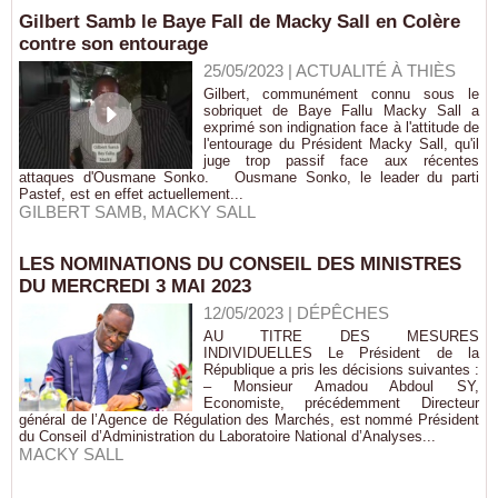
Gilbert Samb le Baye Fall de Macky Sall en Colère
contre son entourage
25/05/2023
|
ACTUALITÉ À THIÈS
Gilbert, communément connu sous le
sobriquet de Baye Fallu Macky Sall a
exprimé son indignation face à l'attitude de
l'entourage du Président Macky Sall, qu'il
juge trop passif face aux récentes
attaques d'Ousmane Sonko. Ousmane Sonko, le leader du parti
Pastef, est en effet actuellement...
GILBERT SAMB
,
MACKY SALL
LES NOMINATIONS DU CONSEIL DES MINISTRES
DU MERCREDI 3 MAI 2023
12/05/2023
|
DÉPÊCHES
AU TITRE DES MESURES
INDIVIDUELLES Le Président de la
République a pris les décisions suivantes :
– Monsieur Amadou Abdoul SY,
Economiste, précédemment Directeur
général de l’Agence de Régulation des Marchés, est nommé Président
du Conseil d’Administration du Laboratoire National d’Analyses...
MACKY SALL