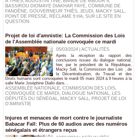
À THIÈS
,
AUGUSTIN TINE
,
BANDE DE MBOUR 4
,
BASSIROU DIOMAYE DIAKHAR FAYE
,
COMMUNE DE
FANDÈNE
,
GOUVERNEUR THIÈS
,
JEUDI
,
MACKY SALL
,
POINT DE PRESSE
,
RÉCLAME 9 HA
,
SUR LE SITE EN
QUESTION
Projet de loi d'amnistie: La Commission des Lois
de l'Assemblée nationale convoquée ce mardi
05/03/2024
|
ACTUALITÉS
Après la réception du rapport des
conclusions issues du dialogue national,
hier, par le président de la République,
Macky Sall, la Commission des Lois , de
la Décentralisation, du Travail et des
Droits humains sont convoquées le mardi 05 mars 2024 à 9 heures à la
salle Marie Joséphine Diallo dans...
ASSEMBLÉE NATIONALE
,
COMMISSION DES LOIS
,
CONVOQUÉE CE MARDI
,
DIALOGUE NATIONAL
,
LES
DÉPUTÉS DU SÉNÉGAL
,
MACKY SALL
,
PROJET DE LOI
D'AMNISTIE
Injures et menaces de mort contre le journaliste
Babacar Fall: Plus de 60 audios avec des numéros
sénégalais et étrangers reçus