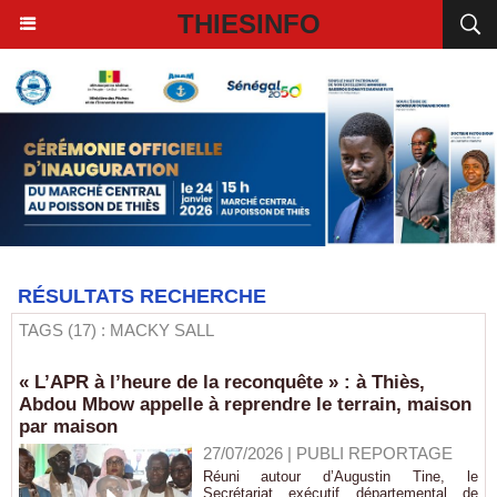
THIESINFO
RÉSULTATS RECHERCHE
TAGS (17) : MACKY SALL
« L’APR à l’heure de la reconquête » : à Thiès,
Abdou Mbow appelle à reprendre le terrain, maison
par maison
27/07/2026
|
PUBLI REPORTAGE
Réuni autour d’Augustin Tine, le
Secrétariat exécutif départemental de