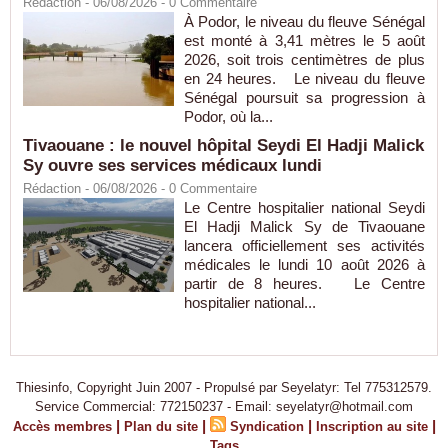
Rédaction
- 06/08/2026 -
0
Commentaire
À Podor, le niveau du fleuve Sénégal
est monté à 3,41 mètres le 5 août
2026, soit trois centimètres de plus
en 24 heures. Le niveau du fleuve
Sénégal poursuit sa progression à
Podor, où la...
Tivaouane : le nouvel hôpital Seydi El Hadji Malick
Sy ouvre ses services médicaux lundi
Rédaction
- 06/08/2026 -
0
Commentaire
Le Centre hospitalier national Seydi
El Hadji Malick Sy de Tivaouane
lancera officiellement ses activités
médicales le lundi 10 août 2026 à
partir de 8 heures. Le Centre
hospitalier national...
Thiesinfo, Copyright Juin 2007 - Propulsé par Seyelatyr: Tel 775312579.
Service Commercial: 772150237 - Email: seyelatyr@hotmail.com
|
|
|
|
Accès membres
Plan du site
Syndication
Inscription au site
Tags