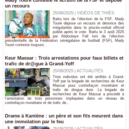
Mady Touré conteste le scrutin de la FSF et dépose
un recours
25/08/2025
|
VIDÉOS DE THIÈS
Battu lors de l’élection de la FSF, Mady
Touré dépose un recours et dénonce des
irrégularités dans le procès-verbal officiel
publié après le vote. Battu le 3 août 2025
par Abdoulaye Fall lors de l’élection
présidentielle de la Fédération sénégalaise de football (FSF), Mady
Touré conteste toujours...
Keur Massar : Trois arrestations pour faux billets et
trafic de dr@gue à Grand-Yoff
25/08/2025
|
ACTUALITÉS
Trois individus ont été arrêtés à Grand-
Yoff par la brigade de recherches de Keur
Massar pour contrefaçon monétaire et
trafic de drogue dure. La brigade de
recherches de Keur Massar a procédé à
l’arrestation de trois personnes impliquées dans un réseau de
contrefaçon monétaire et de trafic de...
Drame à Kantène : un père et son fils meurent dans
une immolation par le feu
25/08/2025
|
ACTUALITÉS