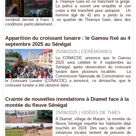
à Thiaroye Gare en se tranchant la gorge.
La police a ouvert une enquête et son
corps a été transféré pour autopsie. Un
homme âgé de 42 ans a perdu la vie
vendredi dernier à Fass 3, un quartier de Thiaroye Gare, dans des
conditions particulièrement...
Apparition du croissant lunaire : le Gamou fixé au 4
septembre 2025 au Sénégal
25/08/2025
|
CÉRÉMONIES
La CONACOC annonce que le Gamou
2025 sera célébré le 4 septembre au
Sénégal, après observation du croissant
lunaire dans plusieurs localités. La
Commission Nationale de Concertation sur
le Croissant Lunaire (CONACOC) a annoncé, ce dimanche, que le
croissant lunaire a été observé dans...
Crainte de nouvelles inondations à Diamel face à la
montée du fleuve Sénégal
25/08/2025
|
VIDÉOS DE THIÈS
À Diamel, village de Matam, la montée du
fleuve Sénégal inquiète les habitants déjà
touchés en 2024. Des sacs de sable et
initiatives locales tentent de prévenir de