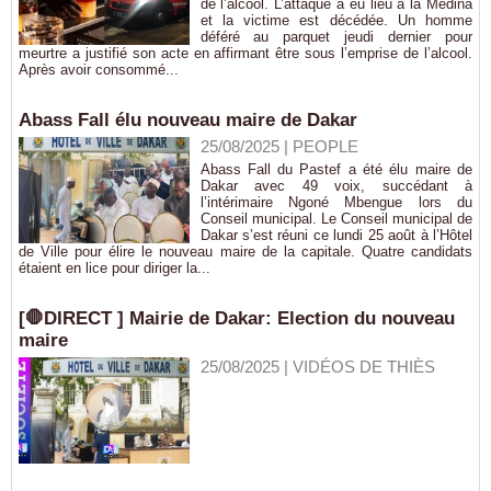
de l’alcool. L’attaque a eu lieu à la Médina
et la victime est décédée. Un homme
déféré au parquet jeudi dernier pour
meurtre a justifié son acte en affirmant être sous l’emprise de l’alcool.
Après avoir consommé...
Abass Fall élu nouveau maire de Dakar
25/08/2025
|
PEOPLE
Abass Fall du Pastef a été élu maire de
Dakar avec 49 voix, succédant à
l’intérimaire Ngoné Mbengue lors du
Conseil municipal. Le Conseil municipal de
Dakar s’est réuni ce lundi 25 août à l’Hôtel
de Ville pour élire le nouveau maire de la capitale. Quatre candidats
étaient en lice pour diriger la...
[🛑DIRECT ] Mairie de Dakar: Election du nouveau
maire
25/08/2025
|
VIDÉOS DE THIÈS