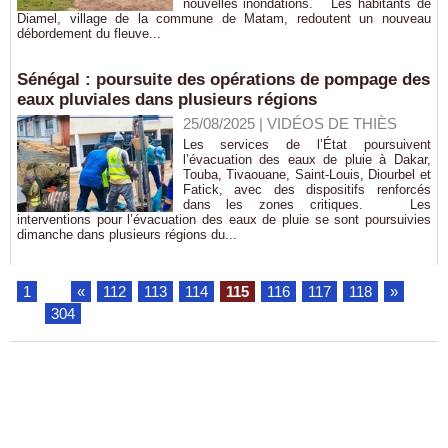
nouvelles inondations. Les habitants de
Diamel, village de la commune de Matam, redoutent un nouveau
débordement du fleuve...
Sénégal : poursuite des opérations de pompage des
eaux pluviales dans plusieurs régions
25/08/2025
|
VIDÉOS DE THIÈS
Les services de l’État poursuivent
l’évacuation des eaux de pluie à Dakar,
Touba, Tivaouane, Saint-Louis, Diourbel et
Fatick, avec des dispositifs renforcés
dans les zones critiques. Les
interventions pour l’évacuation des eaux de pluie se sont poursuivies
dimanche dans plusieurs régions du...
1
...
«
112
113
114
115
116
117
118
»
...
304