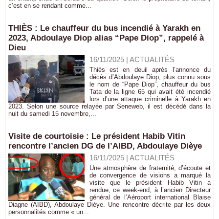
c’est en se rendant comme...
THIÈS : Le chauffeur du bus incendié à Yarakh en
2023, Abdoulaye Diop alias “Pape Diop”, rappelé à
Dieu
16/11/2025
|
ACTUALITÉS
Thiès est en deuil après l’annonce du
décès d’Abdoulaye Diop, plus connu sous
le nom de “Pape Diop”, chauffeur du bus
Tata de la ligne 65 qui avait été incendié
lors d’une attaque criminelle à Yarakh en
2023. Selon une source relayée par Seneweb, il est décédé dans la
nuit du samedi 15 novembre,...
Visite de courtoisie : Le président Habib Vitin
rencontre l’ancien DG de l’AIBD, Abdoulaye Dièye
16/11/2025
|
ACTUALITÉS
Une atmosphère de fraternité, d’écoute et
de convergence de visions a marqué la
visite que le président Habib Vitin a
rendue, ce week-end, à l’ancien Directeur
général de l’Aéroport international Blaise
Diagne (AIBD), Abdoulaye Dièye. Une rencontre décrite par les deux
personnalités comme « un...