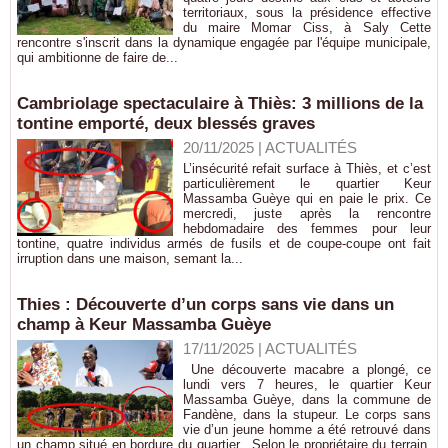
territoriaux, sous la présidence effective
du maire Momar Ciss, à Saly ‎Cette
rencontre s'inscrit dans la dynamique engagée par l'équipe municipale,
qui ambitionne de faire de...
Cambriolage spectaculaire à Thiès: 3 millions de la
tontine emporté, deux blessés graves
20/11/2025
|
ACTUALITÉS
L’insécurité refait surface à Thiès, et c’est
particulièrement le quartier Keur
Massamba Guèye qui en paie le prix. Ce
mercredi, juste après la rencontre
hebdomadaire des femmes pour leur
tontine, quatre individus armés de fusils et de coupe-coupe ont fait
irruption dans une maison, semant la...
‎Thies : Découverte d’un corps sans vie dans un
champ à Keur Massamba Guèye
17/11/2025
|
ACTUALITÉS
‎ ‎Une découverte macabre a plongé, ce
lundi vers 7 heures, le quartier Keur
Massamba Guèye, dans la commune de
Fandène, dans la stupeur. Le corps sans
vie d’un jeune homme a été retrouvé dans
un champ situé en bordure du quartier. ‎ ‎Selon le propriétaire du terrain,