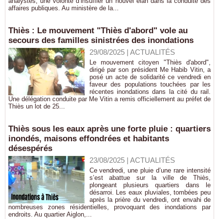
analystes, une volonté d’insuffler un nouvel élan dans la conduite des
affaires publiques. Au ministère de la...
Thiès : Le mouvement "Thiès d'abord" vole au
secours des familles sinistrées des inondations
29/08/2025
|
ACTUALITÉS
Le mouvement citoyen "Thiès d'abord",
dirigé par son président Me Habib Vitin, a
posé un acte de solidarité ce vendredi en
faveur des populations touchées par les
récentes inondations dans la cité du rail.
Une délégation conduite par Me Vitin a remis officiellement au préfet de
Thiès un lot de 25...
Thiès sous les eaux après une forte pluie : quartiers
inondés, maisons effondrées et habitants
désespérés
23/08/2025
|
ACTUALITÉS
Ce vendredi, une pluie d’une rare intensité
s’est abattue sur la ville de Thiès,
plongeant plusieurs quartiers dans le
désarroi. Les eaux pluviales, tombées peu
après la prière du vendredi, ont envahi de
nombreuses zones résidentielles, provoquant des inondations par
endroits. Au quartier Aiglon,...