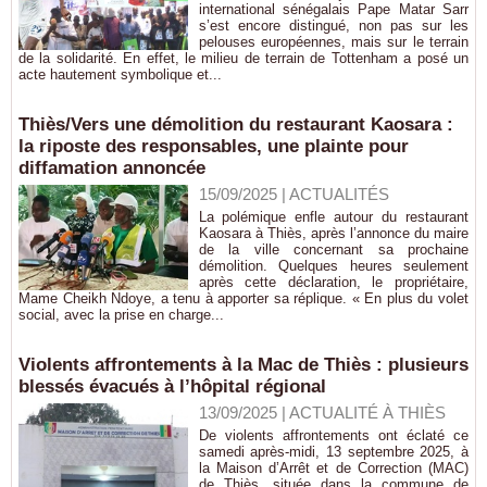
international sénégalais Pape Matar Sarr
s’est encore distingué, non pas sur les
pelouses européennes, mais sur le terrain
de la solidarité. En effet, le milieu de terrain de Tottenham a posé un
acte hautement symbolique et...
Thiès/Vers une démolition du restaurant Kaosara :
la riposte des responsables, une plainte pour
diffamation annoncée
15/09/2025
|
ACTUALITÉS
La polémique enfle autour du restaurant
Kaosara à Thiès, après l’annonce du maire
de la ville concernant sa prochaine
démolition. Quelques heures seulement
après cette déclaration, le propriétaire,
Mame Cheikh Ndoye, a tenu à apporter sa réplique. « En plus du volet
social, avec la prise en charge...
Violents affrontements à la Mac de Thiès : plusieurs
blessés évacués à l’hôpital régional
13/09/2025
|
ACTUALITÉ À THIÈS
De violents affrontements ont éclaté ce
samedi après-midi, 13 septembre 2025, à
la Maison d’Arrêt et de Correction (MAC)
de Thiès, située dans la commune de