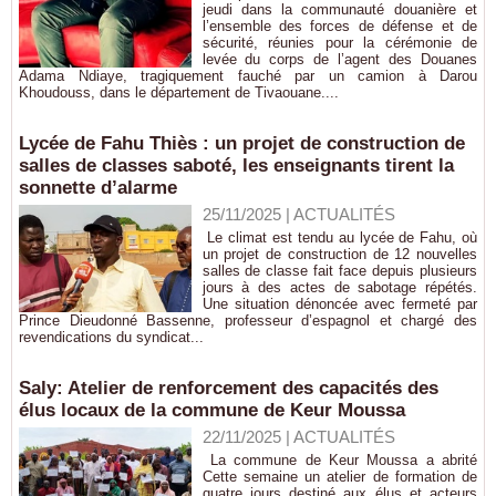
jeudi dans la communauté douanière et
l’ensemble des forces de défense et de
sécurité, réunies pour la cérémonie de
levée du corps de l’agent des Douanes
Adama Ndiaye, tragiquement fauché par un camion à Darou
Khoudouss, dans le département de Tivaouane....
Lycée de Fahu Thiès : un projet de construction de
salles de classes saboté, les enseignants tirent la
sonnette d’alarme
25/11/2025
|
ACTUALITÉS
‎ ‎Le climat est tendu au lycée de Fahu, où
un projet de construction de 12 nouvelles
salles de classe fait face depuis plusieurs
jours à des actes de sabotage répétés.
Une situation dénoncée avec fermeté par
Prince Dieudonné Bassenne, professeur d’espagnol et chargé des
revendications du syndicat...
Saly: Atelier de renforcement des capacités des
élus locaux de la commune de Keur Moussa
22/11/2025
|
ACTUALITÉS
‎ ‎La commune de Keur Moussa a abrité
Cette semaine un atelier de formation de
quatre jours destiné aux élus et acteurs