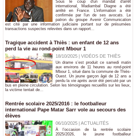
Sous le coup d'un mandat d'arrêt
international, Madiambal Diagne a été
arrêté en France. L'information a été
confirmée par l'un de ses avocats. Le
patron du groupe Avenir Communication
est cité par une information judiciaire portant sur de présumées
transactions suspectes relevées dans un rapport...
Tragique accident à Thiès : un enfant de 12 ans
perd la vie au rond-point Mbour 1
18/10/2025
|
VIDÉOS DE THIÈS
Un drame s’est produit ce samedi matin
aux environs de 11 heures au rond-point
Mbour 1, situé dans la commune de Thiès-
Ouest. Un jeune garçon âgé de 12 ans a
perdu la vie après avoir été percuté par un
bus en pleine circulation. Selon les témoignages recueillis sur les lieux,
la victime tentait de...
Rentrée scolaire 2025/2016 : le footballeur
international Pape Matar Sarr vole au secours des
élèves
06/10/2025
|
ACTUALITÉS
À l’occasion de la rentrée scolaire
2025/2026, le jeune footballeur