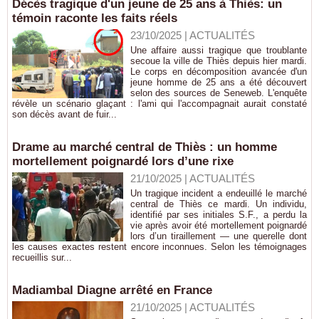
Décès tragique d'un jeune de 25 ans à Thiès: un
témoin raconte les faits réels
23/10/2025
|
ACTUALITÉS
Une affaire aussi tragique que troublante
secoue la ville de Thiès depuis hier mardi.
Le corps en décomposition avancée d'un
jeune homme de 25 ans a été découvert
selon des sources de Seneweb. L'enquête
révèle un scénario glaçant : l'ami qui l'accompagnait aurait constaté
son décès avant de fuir...
Drame au marché central de Thiès : un homme
mortellement poignardé lors d’une rixe
21/10/2025
|
ACTUALITÉS
Un tragique incident a endeuillé le marché
central de Thiès ce mardi. Un individu,
identifié par ses initiales S.F., a perdu la
vie après avoir été mortellement poignardé
lors d’un tiraillement — une querelle dont
les causes exactes restent encore inconnues. Selon les témoignages
recueillis sur...
Madiambal Diagne arrêté en France
21/10/2025
|
ACTUALITÉS