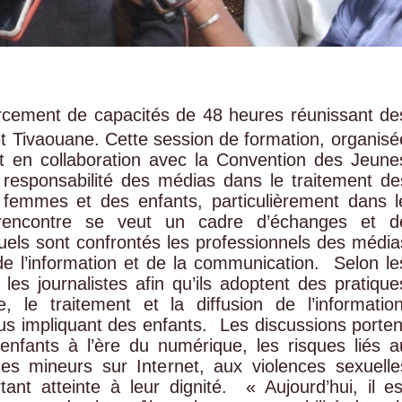
forcement de capacités de 48 heures réunissant de
et Tivaouane. Cette session de formation, organisé
et en collaboration avec la Convention des Jeune
 responsabilité des médias dans le traitement de
s femmes et des enfants, particulièrement dans l
 rencontre se veut un cadre d’échanges et d
quels sont confrontés les professionnels des média
e l’information et de la communication. ‎ ‎Selon le
er les journalistes afin qu’ils adoptent des pratique
, le traitement et la diffusion de l’information
s impliquant des enfants. ‎ ‎Les discussions porten
 enfants à l’ère du numérique, les risques liés a
des mineurs sur Internet, aux violences sexuelle
ant atteinte à leur dignité. ‎ ‎« Aujourd’hui, il es