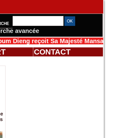
RCHE
rche avancée
eçoit Sa Majesté Mansah Cissé au Sénégal po
RT
CONTACT
de
es