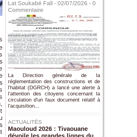
Lat Soukabé Fall - 02/07/2026 -
0
Commentaire
s
e
s
s
e
e
La Direction générale de la
réglementation des constructions et de
s
l'habitat (DGRCH) a lancé une alerte à
s
l'attention des citoyens concernant la
s
circulation d'un faux document relatif à
,
l'acquisition...
t
u
ACTUALITÉS
s
Maouloud 2026 : Tivaouane
t
dévoile les grandes lignes du