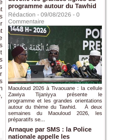
e
programme autour du Tawhid
t
Rédaction
- 09/08/2026 -
0
s
Commentaire
r
t
e
s
t
s
s
r
s
n
Maouloud 2026 à Tivaouane : la cellule
Zawiya Tijaniyya présente le
,
programme et les grandes orientations
autour du thème du Tawhid. À deux
semaines du Maouloud 2026, les
préparatifs se...
Arnaque par SMS : la Police
nationale appelle les