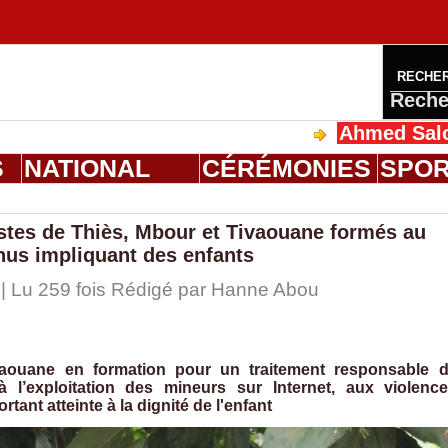
RECHE
Reche
Ahmed Saloum Dieng r
S
NATIONAL
CÉRÉMONIES
SPO
istes de Thiès, Mbour et Tivaouane formés au
nus impliquant des enfants
| Lu 259 fois Rédigé par
Hanne Abou
ivaouane en formation pour un traitement responsable 
 à l’exploitation des mineurs sur Internet, aux violenc
rtant atteinte à la dignité de l'enfant