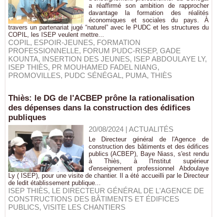
a réaffirmé son ambition de rapprocher
davantage la formation des réalités
économiques et sociales du pays. À
travers un partenariat jugé “naturel” avec le PUDC et les structures du
COPIL, les ISEP veulent mettre...
COPIL
,
ESPOIR-JEUNES
,
FORMATION
PROFESSIONNELLE
,
FORUM PUDC-RISEP
,
GADE
KOUNTA
,
INSERTION DES JEUNES
,
ISEP ABDOULAYE LY
,
ISEP THIÈS
,
PR MOUHAMED FADEL NIANG
,
PROMOVILLES
,
PUDC SÉNÉGAL
,
PUMA
,
THIÈS
Thiès: le DG de l'ACBEP prône la rationalisation
des dépenses dans la construction des édifices
publiques
20/08/2024
|
ACTUALITÉS
Le Directeur général de l'Agence de
construction des bâtiments et des édifices
publics (ACBEP), Baye Niass, s'est rendu
à Thiès, à l'Institut supérieur
d'enseignement professionnel Abdoulaye
Ly ( ISEP), pour une visite de chantier. Il a été accueilli par le Directeur
de ledit établissement publique...
ISEP THIÈS
,
LE DIRECTEUR GÉNÉRAL DE L'AGENCE DE
CONSTRUCTIONS DES BÂTIMENTS ET ÉDIFICES
PUBLICS
,
VISITE LES CHANTIERS