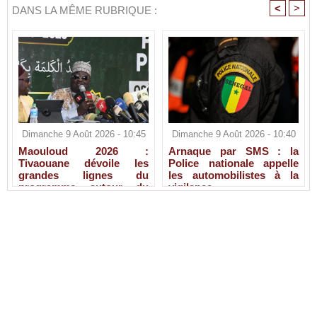
<
>
DANS LA MÊME RUBRIQUE :
Dimanche 9 Août 2026 - 10:45
Dimanche 9 Août 2026 - 10:40
Maouloud 2026 :
Arnaque par SMS : la
Tivaouane dévoile les
Police nationale appelle
grandes lignes du
les automobilistes à la
programme autour du
vigilance
Tawhid