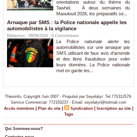
orientations autour du thème du
Tawhid. À deux semaines du
Maouloud 2026, les préparatifs se...
Arnaque par SMS : la Police nationale appelle les
automobilistes à la vigilance
Rédaction
- 09/08/2026 -
0
Commentaire
La Police nationale alerte les
automobilistes sur une arnaque par
SMS utilisant de faux avis d’amende
et des liens frauduleux pour voler
leurs données. La Police nationale
met en garde les...
Thiesinfo, Copyright Juin 2007 - Propulsé par Seyelatyr: Tel 775312579.
Service Commercial: 772150237 - Email: seyelatyr@hotmail.com
|
|
|
|
Accès membres
Plan du site
Syndication
Inscription au site
Tags
Qui Sommes-nous?
Contactez-nous