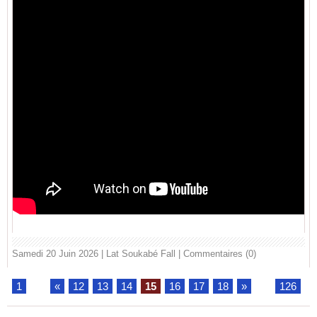
Samedi 20 Juin 2026 | Lat Soukabé Fall
|
Commentaires (0)
1
...
«
12
13
14
15
16
17
18
»
...
126