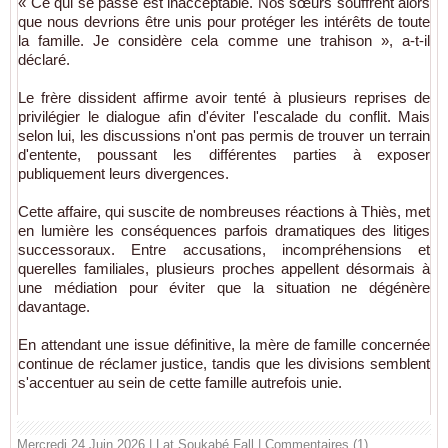
« Ce qui se passe est inacceptable. Nos sœurs souffrent alors
que nous devrions être unis pour protéger les intérêts de toute
la famille. Je considère cela comme une trahison », a-t-il
déclaré.
Le frère dissident affirme avoir tenté à plusieurs reprises de
privilégier le dialogue afin d'éviter l'escalade du conflit. Mais
selon lui, les discussions n'ont pas permis de trouver un terrain
d'entente, poussant les différentes parties à exposer
publiquement leurs divergences.
Cette affaire, qui suscite de nombreuses réactions à Thiès, met
en lumière les conséquences parfois dramatiques des litiges
successoraux. Entre accusations, incompréhensions et
querelles familiales, plusieurs proches appellent désormais à
une médiation pour éviter que la situation ne dégénère
davantage.
En attendant une issue définitive, la mère de famille concernée
continue de réclamer justice, tandis que les divisions semblent
s'accentuer au sein de cette famille autrefois unie.
Mercredi 24 Juin 2026 | Lat Soukabé Fall
|
Commentaires (1)