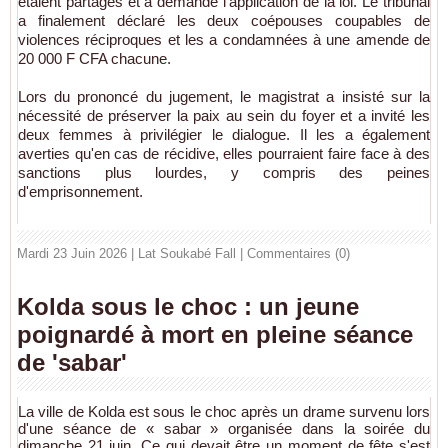
étaient partagés et a demandé l'application de la loi. Le tribunal
a finalement déclaré les deux coépouses coupables de
violences réciproques et les a condamnées à une amende de
20 000 F CFA chacune.
Lors du prononcé du jugement, le magistrat a insisté sur la
nécessité de préserver la paix au sein du foyer et a invité les
deux femmes à privilégier le dialogue. Il les a également
averties qu'en cas de récidive, elles pourraient faire face à des
sanctions plus lourdes, y compris des peines
d'emprisonnement.
Mardi 23 Juin 2026 | Lat Soukabé Fall
|
Commentaires (0)
Kolda sous le choc : un jeune
poignardé à mort en pleine séance
de 'sabar'
La ville de Kolda est sous le choc après un drame survenu lors
d'une séance de « sabar » organisée dans la soirée du
dimanche 21 juin. Ce qui devait être un moment de fête s'est