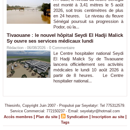
est monté à 3,41 mètres le 5 août
2026, soit trois centimètres de plus
en 24 heures. Le niveau du fleuve
Sénégal poursuit sa progression à
Podor, où la...
Tivaouane : le nouvel hôpital Seydi El Hadji Malick
Sy ouvre ses services médicaux lundi
Rédaction
- 06/08/2026 -
0
Commentaire
Le Centre hospitalier national Seydi
El Hadji Malick Sy de Tivaouane
lancera officiellement ses activités
médicales le lundi 10 août 2026 à
partir de 8 heures. Le Centre
hospitalier national...
Thiesinfo, Copyright Juin 2007 - Propulsé par Seyelatyr: Tel 775312579.
Service Commercial: 772150237 - Email: seyelatyr@hotmail.com
|
|
|
|
Accès membres
Plan du site
Syndication
Inscription au site
Tags