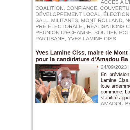
ACCÈS À L
COALITION
,
CONFIANCE
,
COUVERTU
DÉVELOPPEMENT LOCAL
,
ÉLECTION
SALL
,
MILITANTS
,
MONT ROLLAND
,
N
PRÉ-ÉLECTORALE.
,
RÉALISATIONS 
RÉUNION D'ÉCHANGE
,
SOUTIEN POL
PARTISANE
,
YVES LAMINE CISS
Yves Lamine Ciss, maire de Mont R
pour la candidature d'Amadou Ba
24/09/2023
En prévision
Lamine Ciss,
loue ardemme
commune. Lor
stabilité appo
AMADOU B