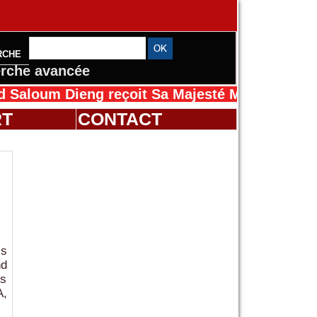
RCHE
rche avancée
m Dieng reçoit Sa Majesté Mansah Cissé au Sé
RT
CONTACT
ss
nd
es
A,