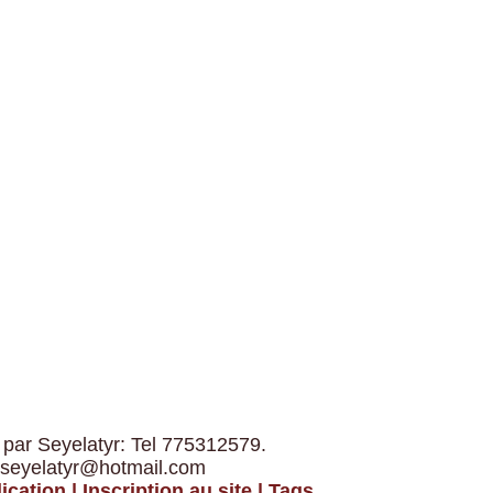
 par Seyelatyr: Tel 775312579.
 seyelatyr@hotmail.com
ication
|
Inscription au site
|
Tags