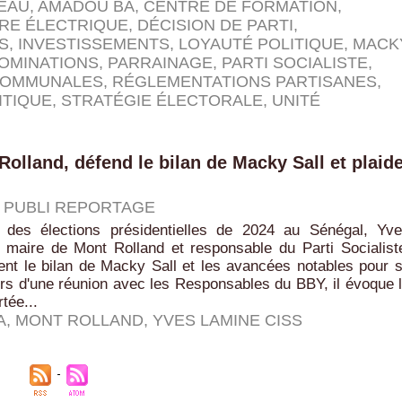
'EAU
,
AMADOU BA
,
CENTRE DE FORMATION
,
RE ÉLECTRIQUE
,
DÉCISION DE PARTI
,
S
,
INVESTISSEMENTS
,
LOYAUTÉ POLITIQUE
,
MACK
OMINATIONS
,
PARRAINAGE
,
PARTI SOCIALISTE
,
COMMUNALES
,
RÉGLEMENTATIONS PARTISANES
,
ITIQUE
,
STRATÉGIE ÉLECTORALE
,
UNITÉ
olland, défend le bilan de Macky Sall et plaid
|
PUBLI REPORTAGE
 des élections présidentielles de 2024 au Sénégal, Yv
 maire de Mont Rolland et responsable du Parti Socialist
nt le bilan de Macky Sall et les avancées notables pour 
s d'une réunion avec les Responsables du BBY, il évoque 
rtée...
A
,
MONT ROLLAND
,
YVES LAMINE CISS