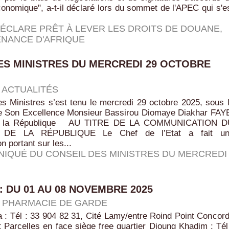
conomique", a-t-il déclaré lors du sommet de l'APEC qui s'e
DÉCLARE PRÊT À LEVER LES DROITS DE DOUANE
,
ENANCE D'AFRIQUE
ES MINISTRES DU MERCREDI 29 OCTOBRE
|
ACTUALITÉS
s Ministres s’est tenu le mercredi 29 octobre 2025, sous 
e Son Excellence Monsieur Bassirou Diomaye Diakhar FAY
de la République AU TITRE DE LA COMMUNICATION D
 DE LA RÉPUBLIQUE Le Chef de l’Etat a fait un
 portant sur les...
IQUÉ DU CONSEIL DES MINISTRES DU MERCREDI
: DU 01 AU 08 NOVEMBRE 2025
|
PHARMACIE DE GARDE
 : Tél : 33 904 82 31, Cité Lamy/entre Roind Point Concor
 Parcelles en face siège free quartier Dioung Khadim : Tél