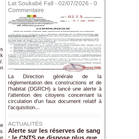
Lat Soukabé Fall - 02/07/2026 -
0
Commentaire
ns
ik
W.
un
La Direction générale de la
réglementation des constructions et de
l'habitat (DGRCH) a lancé une alerte à
l'attention des citoyens concernant la
circulation d'un faux document relatif à
l'acquisition...
ACTUALITÉS
de
Alerte sur les réserves de sang
ns
: le CNTS ne dispose plus que
de