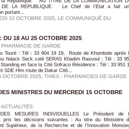
de la République. AU TITRE DE LA COMMUNICATION 
 DE LA REPUBLIQUE Le Chef de l’Etat a fait un
 portant...
DI 22 OCTOBRE 2025
,
LE COMMUNIQUÉ DU
: DU 18 AU 25 OCTOBRE 2025
|
PHARMACIE DE GARDE
ou Touré : Tél : 33 904 19 19, Route de Khombole après 
ou Ndack Seck coté SERAS Khadim Rassoul : Tél : 33 9
Standing en face la Cité Sofraco Résidence : Tél : 33 951 
t SDE Hlm route de Dakar Cité...
25 OCTOBRE 2025
,
THIES - PHARMACIES DE GARDE
DES MINISTRES DU MERCREDI 15 OCTOBRE
|
ACTUALITÉS
DES MESURES INDIVIDUELLES Le Président de l
 pris les décisions suivantes : Au titre du Ministère 
nt Supérieur, de la Recherche et de l’Innovation Monsie