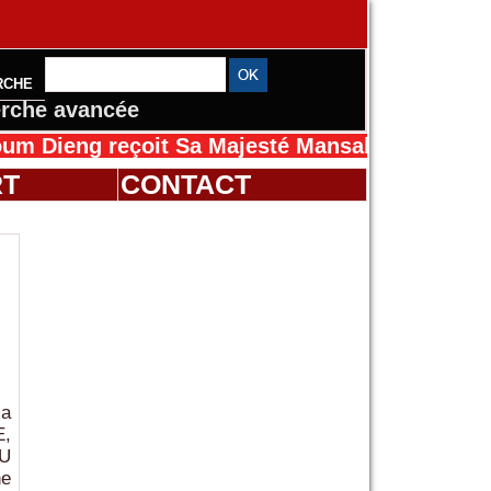
RCHE
rche avancée
çoit Sa Majesté Mansah Cissé au Sénégal pour
RT
CONTACT
la
E,
DU
e