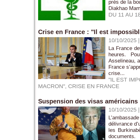
près de la bo
Diakhao Mame
DU 11 AU 1
Crise en France : "Il est impossib
10/10/2025
La France de
heures. Pou
Asselineau, a 
France s’appr
crise...
"IL EST I
MACRON"
,
CRISE EN FRANCE
Suspension des visas américains 
10/10/2025
L’ambassade
délivrance d’
les Burkinab
documents.