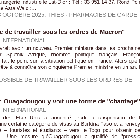
ulangerie industrielle Lat-Dior : Tél : 33 951 14 37, Rond Poi
 Asta Walo :...
8 OCTOBRE 2025
,
THIES - PHARMACIES DE GARDE
le de travailler sous les ordres de Macron"
|
INTERNATIONAL
vrait avoir un nouveau Premier ministre dans les prochain
r Sputnik Afrique, l'homme politique français Franço
fait le point sur la situation politique en France. Alors que 
ête à connaître son cinquième Premier ministre en un an, 
MPOSSIBLE DE TRAVAILLER SOUS LES ORDRES DE
: Ouagadougou y voit une forme de "chantage"
|
INTERNATIONAL
 des États-Unis a annoncé jeudi la suspension de 
une certaine catégorie de visas au Burkina Faso et a renvo
è – touristes et étudiants – vers le Togo pour obtenir c
 Une mesure qu’Ouagadougou a qualifié de "pressi