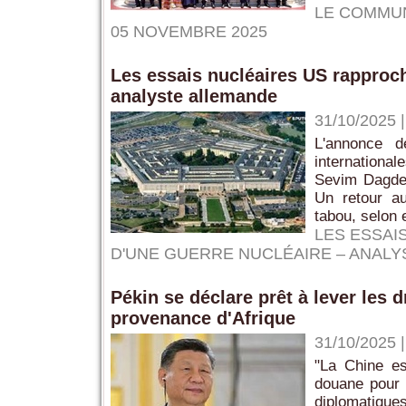
LE COMMUN
05 NOVEMBRE 2025
Les essais nucléaires US rapproch
analyste allemande
31/10/2025
L'annonce 
internationa
Sevim Dagdel
Un retour au
tabou, selon e
LES ESSAI
D'UNE GUERRE NUCLÉAIRE – ANAL
Pékin se déclare prêt à lever les 
provenance d'Afrique
31/10/2025
"La Chine es
douane pour l
diplomatiques