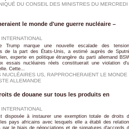
IQUÉ DU CONSEIL DES MINISTRES DU MERCREDI
eraient le monde d'une guerre nucléaire –
|
INTERNATIONAL
de Trump marque une nouvelle escalade des tensio
les de la part des États-Unis, a estimé auprès de Sputn
en, experte en politique étrangère du parti allemand BS
x essais nucléaires réels constituerait une violation d'
lle. Cette...
S NUCLÉAIRES US
,
RAPPROCHERAIENT LE MONDE
YSTE ALLEMANDE
droits de douane sur tous les produits en
|
INTERNATIONAL
t disposée à instaurer une exemption totale de droits 
es pays africains avec lesquels elle a établi des relatio
 par le biais de négociations et de signatures d'accords 