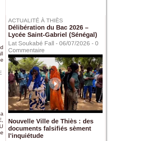
ACTUALITÉ À THIÈS
Délibération du Bac 2026 –
Lycée Saint-Gabriel (Sénégal)
Lat Soukabé Fall - 06/07/2026 -
0
nd
Commentaire
ll
le
E
la
E,
Nouvelle Ville de Thiès : des
DU
documents falsifiés sèment
e
l'inquiétude