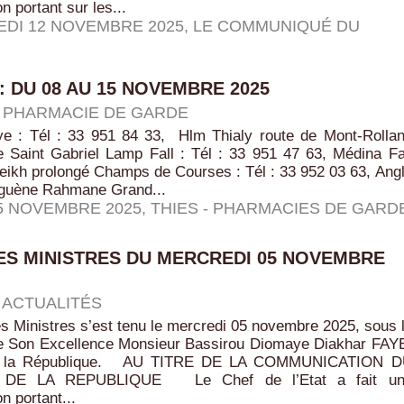
 portant sur les...
DI 12 NOVEMBRE 2025
,
LE COMMUNIQUÉ DU
: DU 08 AU 15 NOVEMBRE 2025
|
PHARMACIE DE GARDE
e : Tél : 33 951 84 33, Hlm Thialy route de Mont-Rolla
e Saint Gabriel Lamp Fall : Tél : 33 951 47 63, Médina Fa
eikh prolongé Champs de Courses : Tél : 33 952 03 63, Ang
guène Rahmane Grand...
15 NOVEMBRE 2025
,
THIES - PHARMACIES DE GARD
ES MINISTRES DU MERCREDI 05 NOVEMBRE
|
ACTUALITÉS
s Ministres s’est tenu le mercredi 05 novembre 2025, sous 
e Son Excellence Monsieur Bassirou Diomaye Diakhar FAY
de la République. AU TITRE DE LA COMMUNICATION 
 DE LA REPUBLIQUE Le Chef de l’Etat a fait un
 portant...