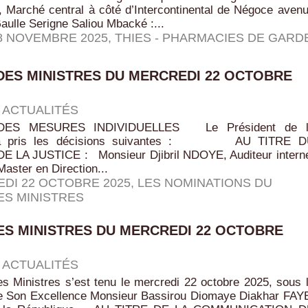
, Marché central à côté d’Intercontinental de Négoce aven
ulle Serigne Saliou Mbacké :...
08 NOVEMBRE 2025
,
THIES - PHARMACIES DE GARD
DES MINISTRES DU MERCREDI 22 OCTOBRE
|
ACTUALITÉS
DES MESURES INDIVIDUELLES Le Président de l
e a pris les décisions suivantes : AU TITRE D
 LA JUSTICE : Monsieur Djibril NDOYE, Auditeur intern
 Master en Direction...
DI 22 OCTOBRE 2025
,
LES NOMINATIONS DU
ES MINISTRES
ES MINISTRES DU MERCREDI 22 OCTOBRE
|
ACTUALITÉS
s Ministres s’est tenu le mercredi 22 octobre 2025, sous 
e Son Excellence Monsieur Bassirou Diomaye Diakhar FAY