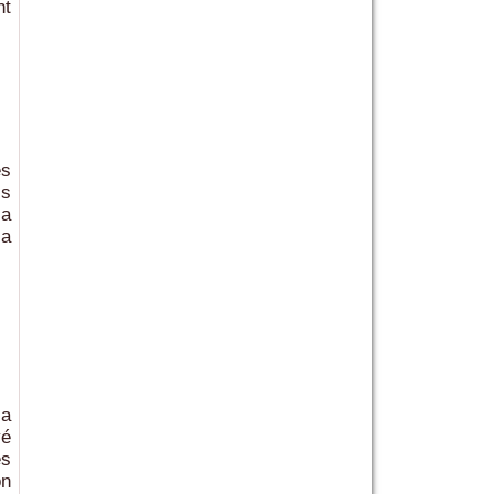
nt
es
is
la
la
la
yé
es
on