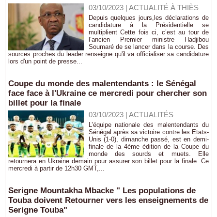
03/10/2023
|
ACTUALITÉ À THIÈS
Depuis quelques jours,les déclarations de
candidature à la Présidentielle se
multiplient Cette fois ci, c’est au tour de
l’ancien Premier ministre Hadjibou
Soumaré de se lancer dans la course. Des
sources proches du leader renseigne qu'il va officialiser sa candidature
lors d'un point de presse...
Coupe du monde des malentendants : le Sénégal
face face à l'Ukraine ce mercredi pour chercher son
billet pour la finale
03/10/2023
|
ACTUALITÉS
L’équipe nationale des malentendants du
Sénégal après sa victoire contre les Etats-
Unis (1-0), dimanche passé, est en demi-
finale de la 4ème édition de la Coupe du
monde des sourds et muets. Elle
retournera en Ukraine demain pour assurer son billet pour la finale. Ce
mercredi à partir de 12h30 GMT,...
Serigne Mountakha Mbacke " Les populations de
Touba doivent Retourner vers les enseignements de
Serigne Touba"