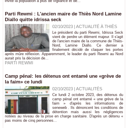
invite la population à plus de vigilance et de...
Parti Rewmi : L'ancien maire de Thiès Nord Lamine
Diallo quitte idrissa seck
02/10/2023
|
ACTUALITÉ À THIÈS
Le président du parti Rewmi, Idrissa Seck
vient de perdre un élément majeur. Il s'agit
de l'ancien maire de la commune de Thiès-
Nord, Lamine Diallo. Ce dernier a
finalement décidé de claquer les portes
après mûre réflexion. Apparemment, le leader du parti Rewmi au Nord
aurait pris la décision de...
PARTI REWMI
Camp pénal: les détenus ont entamé une «grève de
la faim» ce lundi
02/10/2023
|
ACTUALITÉS
Ce lundi 2 octobre 2023, des détenus du
camp pénal ont entamé « une grève de la
faim » d'après les informations de
seneweb . Ils dénoncent les conditions de
détention mais aussi les négligences
notées au niveau de la prise en charge sanitaire. D'après un détenu «
pas moins de cinq personnes...