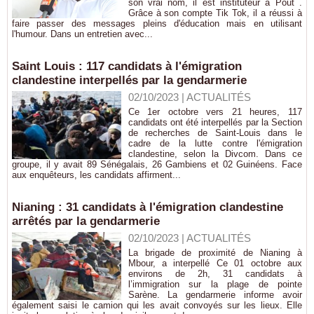
son vrai nom, il est instituteur à Pout .
Grâce à son compte Tik Tok, il a réussi à
faire passer des messages pleins d'éducation mais en utilisant
l'humour. Dans un entretien avec...
Saint Louis : 117 candidats à l'émigration
clandestine interpellés par la gendarmerie
02/10/2023
|
ACTUALITÉS
Ce 1er octobre vers 21 heures, 117
candidats ont été interpellés par la Section
de recherches de Saint-Louis dans le
cadre de la lutte contre l'émigration
clandestine, selon la Divcom. Dans ce
groupe, il y avait 89 Sénégalais, 26 Gambiens et 02 Guinéens. Face
aux enquêteurs, les candidats affirment...
Nianing : 31 candidats à l'émigration clandestine
arrêtés par la gendarmerie
02/10/2023
|
ACTUALITÉS
La brigade de proximité de Nianing à
Mbour, a interpellé Ce 01 octobre aux
environs de 2h, 31 candidats à
l’immigration sur la plage de pointe
Sarène. La gendarmerie informe avoir
également saisi le camion qui les avait convoyés sur les lieux. Elle