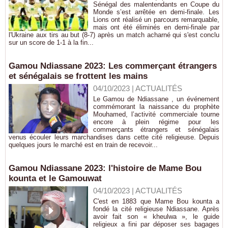
Sénégal des malentendants en Coupe du
Monde s’est arrêtée en demi-finale. Les
Lions ont réalisé un parcours remarquable,
mais ont été éliminés en demi-finale par
l'Ukraine aux tirs au but (8-7) après un match acharné qui s'est conclu
sur un score de 1-1 à la fin...
Gamou Ndiassane 2023: Les commerçant étrangers
et sénégalais se frottent les mains
04/10/2023
|
ACTUALITÉS
Le Gamou de Ndiassane , un événement
commémorant la naissance du prophète
Mouhamed, l’activité commerciale tourne
encore à plein régime pour les
commerçants étrangers et sénégalais
venus écouler leurs marchandises dans cette cité religieuse. Depuis
quelques jours le marché est en train de recevoir...
Gamou Ndiassane 2023: l'histoire de Mame Bou
kounta et le Gamouwat
04/10/2023
|
ACTUALITÉS
C'est en 1883 que Mame Bou kounta a
fondé la cité religieuse Ndiassane. Après
avoir fait son « kheulwa », le guide
religieux a fini par déposer ses bagages