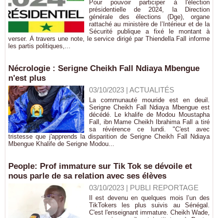
Pour pouvoir participer à l'élection
présidentielle de 2024, la Direction
générale des élections (Dge), organe
rattaché au ministère de l’Intérieur et de la
Sécurité publique a fixé le montant à
verser. À travers une note, le service dirigé par Thiendella Fall informe
les partis politiques,...
Nécrologie : Serigne Cheikh Fall Ndiaya Mbengue
n'est plus
03/10/2023
|
ACTUALITÉS
La communauté mouride est en deuil.
Serigne Cheikh Fall Ndiaya Mbengue est
décédé. Le khalife de Modou Moustapha
Fall, ibn Mame Cheikh Ibrahima Fall a tiré
sa révérence ce lundi. "C'est avec
tristesse que j'apprends la disparition de Serigne Cheikh Fall Ndiaya
Mbengue Khalife de Serigne Modou...
People: Prof immature sur Tik Tok se dévoile et
nous parle de sa relation avec ses élèves
03/10/2023
|
PUBLI REPORTAGE
Il est devenu en quelques mois l’un des
TikTokers les plus suivis au Sénégal.
C'est l'enseignant immature. Cheikh Wade,