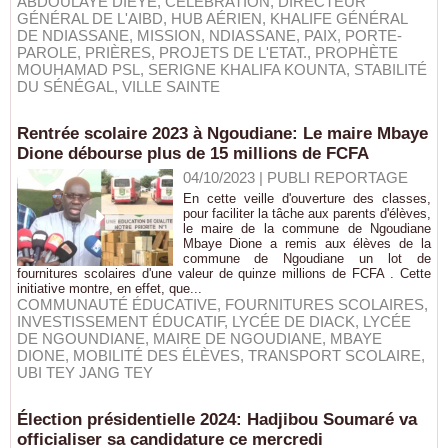
ABDOULAYE DIEYE
,
CÉLÉBRATION
,
DIRECTEUR
GÉNÉRAL DE L'AIBD
,
HUB AÉRIEN
,
KHALIFE GÉNÉRAL
DE NDIASSANE
,
MISSION
,
NDIASSANE
,
PAIX
,
PORTE-
PAROLE
,
PRIÈRES
,
PROJETS DE L'ETAT.
,
PROPHÈTE
MOUHAMAD PSL
,
SERIGNE KHALIFA KOUNTA
,
STABILITÉ
DU SÉNÉGAL
,
VILLE SAINTE
Rentrée scolaire 2023 à Ngoudiane: Le maire Mbaye
Dione débourse plus de 15 millions de FCFA
04/10/2023
|
PUBLI REPORTAGE
En cette veille d'ouverture des classes,
pour faciliter la tâche aux parents d'élèves,
le maire de la commune de Ngoudiane
Mbaye Dione a remis aux élèves de la
commune de Ngoudiane un lot de
fournitures scolaires d'une valeur de quinze millions de FCFA . Cette
initiative montre, en effet, que...
COMMUNAUTÉ ÉDUCATIVE
,
FOURNITURES SCOLAIRES
,
INVESTISSEMENT ÉDUCATIF
,
LYCÉE DE DIACK
,
LYCÉE
DE NGOUNDIANE
,
MAIRE DE NGOUDIANE
,
MBAYE
DIONE
,
MOBILITÉ DES ÉLÈVES
,
TRANSPORT SCOLAIRE
,
UBI TEY JANG TEY
Élection présidentielle 2024: Hadjibou Soumaré va
officialiser sa candidature ce mercredi