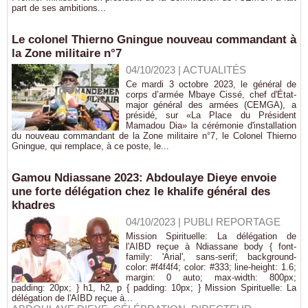
part de ses ambitions...
Le colonel Thierno Gningue nouveau commandant à
la Zone militaire n°7
04/10/2023
|
ACTUALITÉS
Ce mardi 3 octobre 2023, le général de
corps d’armée Mbaye Cissé, chef d'État-
major général des armées (CEMGA), a
présidé, sur «La Place du Président
Mamadou Dia» la cérémonie d'installation
du nouveau commandant de la Zone militaire n°7, le Colonel Thierno
Gningue, qui remplace, à ce poste, le...
Gamou Ndiassane 2023: Abdoulaye Dieye envoie
une forte délégation chez le khalife général des
khadres
04/10/2023
|
PUBLI REPORTAGE
Mission Spirituelle: La délégation de
l'AIBD reçue à Ndiassane body { font-
family: 'Arial', sans-serif; background-
color: #f4f4f4; color: #333; line-height: 1.6;
margin: 0 auto; max-width: 800px;
padding: 20px; } h1, h2, p { padding: 10px; } Mission Spirituelle: La
délégation de l'AIBD reçue à...