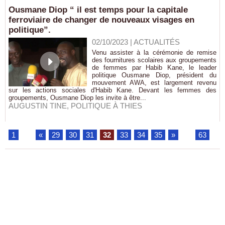
Ousmane Diop “ il est temps pour la capitale
ferroviaire de changer de nouveaux visages en
politique”.
02/10/2023
|
ACTUALITÉS
Venu assister à la cérémonie de remise
des fournitures scolaires aux groupements
de femmes par Habib Kane, le leader
politique Ousmane Diop, président du
mouvement AWA, est largement revenu
sur les actions sociales d'Habib Kane. Devant les femmes des
groupements, Ousmane Diop les invite à être...
AUGUSTIN TINE
,
POLITIQUE À THIES
1
...
«
29
30
31
32
33
34
35
»
...
63