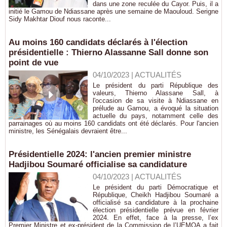
dans une zone reculée du Cayor. Puis, il a
initié le Gamou de Ndiassane après une semaine de Maouloud. Serigne
Sidy Makhtar Diouf nous raconte...
Au moins 160 candidats déclarés à l'élection
présidentielle : Thierno Alassanne Sall donne son
point de vue
04/10/2023
|
ACTUALITÉS
Le président du parti République des
valeurs, Thierno Alassane Sall, à
l'occasion de sa visite à Ndiassane en
prélude au Gamou, a évoqué la situation
actuelle du pays, notamment celle des
parrainages où au moins 160 candidats ont été déclarés. Pour l'ancien
ministre, les Sénégalais devraient être...
Présidentielle 2024: l'ancien premier ministre
Hadjibou Soumaré officialise sa candidature
04/10/2023
|
ACTUALITÉS
Le président du parti Démocratique et
République, Cheikh Hadjibou Soumaré a
officialisé sa candidature à la prochaine
élection présidentielle prévue en février
2024. En effet, face à la presse, l’ex
Premier Ministre et ex-président de la Commission de l’UEMOA a fait