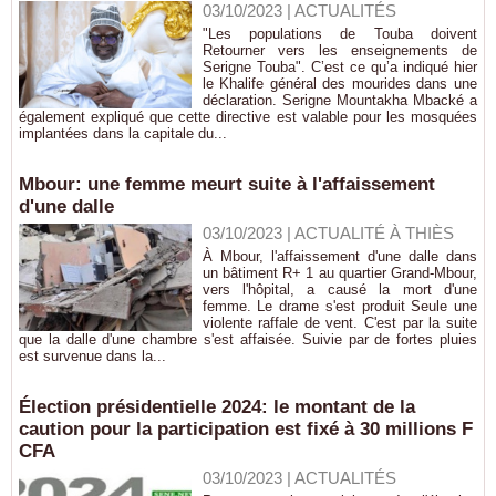
03/10/2023
|
ACTUALITÉS
"Les populations de Touba doivent
Retourner vers les enseignements de
Serigne Touba". C’est ce qu’a indiqué hier
le Khalife général des mourides dans une
déclaration. Serigne Mountakha Mbacké a
également expliqué que cette directive est valable pour les mosquées
implantées dans la capitale du...
Mbour: une femme meurt suite à l'affaissement
d'une dalle
03/10/2023
|
ACTUALITÉ À THIÈS
À Mbour, l'affaissement d'une dalle dans
un bâtiment R+ 1 au quartier Grand-Mbour,
vers l'hôpital, a causé la mort d'une
femme. Le drame s'est produit Seule une
violente raffale de vent. C'est par la suite
que la dalle d'une chambre s'est affaisée. Suivie par de fortes pluies
est survenue dans la...
Élection présidentielle 2024: le montant de la
caution pour la participation est fixé à 30 millions F
CFA
03/10/2023
|
ACTUALITÉS