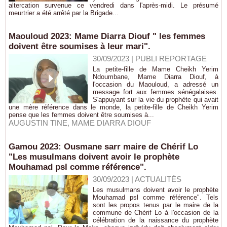
altercation survenue ce vendredi dans l'après-midi. Le présumé
meurtrier a été arrêté par la Brigade...
Maouloud 2023: Mame Diarra Diouf " les femmes
doivent être soumises à leur mari".
30/09/2023
|
PUBLI REPORTAGE
La petite-fille de Mame Cheikh Yerim
Ndoumbane, Mame Diarra Diouf, à
l'occasion du Maouloud, a adressé un
message fort aux femmes sénégalaises.
S'appuyant sur la vie du prophète qui avait
une mère référence dans le monde, la petite-fille de Cheikh Yerim
pense que les femmes doivent être soumises à...
AUGUSTIN TINE
,
MAME DIARRA DIOUF
Gamou 2023: Ousmane sarr maire de Chérif Lo
"Les musulmans doivent avoir le prophète
Mouhamad psl comme référence".
30/09/2023
|
ACTUALITÉS
Les musulmans doivent avoir le prophète
Mouhamad psl comme référence". Tels
sont les propos tenus par le maire de la
commune de Chérif Lo à l'occasion de la
célébration de la naissance du prophète