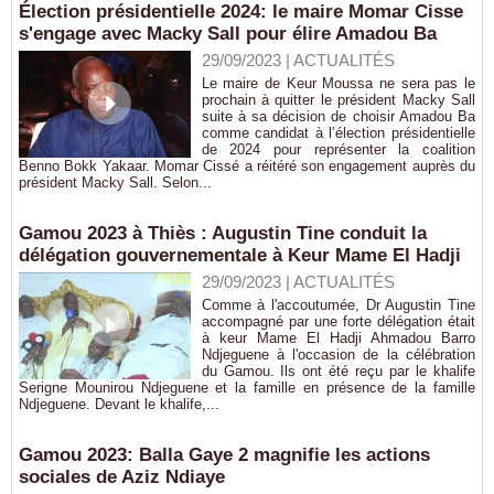
Élection présidentielle 2024: le maire Momar Cisse
s'engage avec Macky Sall pour élire Amadou Ba
29/09/2023
|
ACTUALITÉS
Le maire de Keur Moussa ne sera pas le
prochain à quitter le président Macky Sall
suite à sa décision de choisir Amadou Ba
comme candidat à l’élection présidentielle
de 2024 pour représenter la coalition
Benno Bokk Yakaar. Momar Cissé a réitéré son engagement auprès du
président Macky Sall. Selon...
Gamou 2023 à Thiès : Augustin Tine conduit la
délégation gouvernementale à Keur Mame El Hadji
29/09/2023
|
ACTUALITÉS
Comme à l'accoutumée, Dr Augustin Tine
accompagné par une forte délégation était
à keur Mame El Hadji Ahmadou Barro
Ndjeguene à l'occasion de la célébration
du Gamou. Ils ont été reçu par le khalife
Serigne Mounirou Ndjeguene et la famille en présence de la famille
Ndjeguene. Devant le khalife,...
Gamou 2023: Balla Gaye 2 magnifie les actions
sociales de Aziz Ndiaye