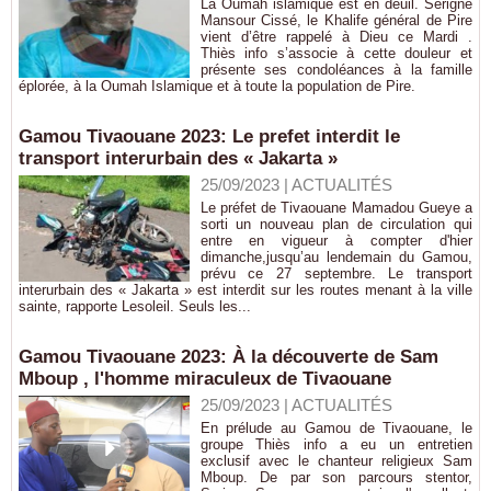
La Oumah islamique est en deuil. Serigne
Mansour Cissé, le Khalife général de Pire
vient d’être rappelé à Dieu ce Mardi .
Thiès info s’associe à cette douleur et
présente ses condoléances à la famille
éplorée, à la Oumah Islamique et à toute la population de Pire.
Gamou Tivaouane 2023: Le prefet interdit le
transport interurbain des « Jakarta »
25/09/2023
|
ACTUALITÉS
Le préfet de Tivaouane Mamadou Gueye a
sorti un nouveau plan de circulation qui
entre en vigueur à compter d'hier
dimanche,jusqu’au lendemain du Gamou,
prévu ce 27 septembre. Le transport
interurbain des « Jakarta » est interdit sur les routes menant à la ville
sainte, rapporte Lesoleil. Seuls les...
Gamou Tivaouane 2023: À la découverte de Sam
Mboup , l'homme miraculeux de Tivaouane
25/09/2023
|
ACTUALITÉS
En prélude au Gamou de Tivaouane, le
groupe Thiès info a eu un entretien
exclusif avec le chanteur religieux Sam
Mboup. De par son parcours stentor,