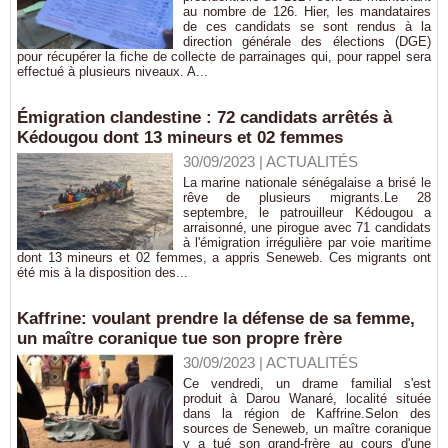
au nombre de 126. Hier, les mandataires
de ces candidats se sont rendus à la
direction générale des élections (DGE)
pour récupérer la fiche de collecte de parrainages qui, pour rappel sera
effectué à plusieurs niveaux. A...
Émigration clandestine : 72 candidats arrêtés à
Kédougou dont 13 mineurs et 02 femmes
30/09/2023
|
ACTUALITÉS
La marine nationale sénégalaise a brisé le
rêve de plusieurs migrants.Le 28
septembre, le patrouilleur Kédougou a
arraisonné, une pirogue avec 71 candidats
à l'émigration irrégulière par voie maritime
dont 13 mineurs et 02 femmes, a appris Seneweb. Ces migrants ont
été mis à la disposition des...
Kaffrine: voulant prendre la défense de sa femme,
un maître coranique tue son propre frère
30/09/2023
|
ACTUALITÉS
Ce vendredi, un drame familial s'est
produit à Darou Wanaré, localité située
dans la région de Kaffrine.Selon des
sources de Seneweb, un maître coranique
y a tué son grand-frère au cours d'une