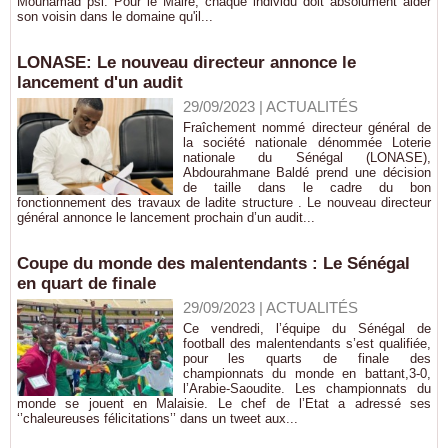
Mouhamad psl. Pour le Maire, chaque individu doit absolument aider
son voisin dans le domaine qu'il...
LONASE: Le nouveau directeur annonce le
lancement d'un audit
29/09/2023
|
ACTUALITÉS
Fraîchement nommé directeur général de
la société nationale dénommée Loterie
nationale du Sénégal (LONASE),
Abdourahmane Baldé prend une décision
de taille dans le cadre du bon
fonctionnement des travaux de ladite structure . Le nouveau directeur
général annonce le lancement prochain d’un audit...
Coupe du monde des malentendants : Le Sénégal
en quart de finale
29/09/2023
|
ACTUALITÉS
Ce vendredi, l’équipe du Sénégal de
football des malentendants s’est qualifiée,
pour les quarts de finale des
championnats du monde en battant,3-0,
l’Arabie-Saoudite. Les championnats du
monde se jouent en Malaisie. Le chef de l’Etat a adressé ses
‘’chaleureuses félicitations’’ dans un tweet aux...