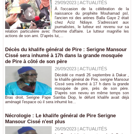
29/09/2023
|
ACTUALITÉS
À l'occasion de la célébration de la
naissance du prophète Mouhamad psl,
l'ancien roi des arènes Balla Gaye 2 était
chez Aziz Ndiaye. S'adressant aux
journalistes, le lutteur est revenu sur sa
relation particulière avec l'homme d'affaire. Le lutteur magnifie les
actions de son ami. D’après lui,...
Décès du khalife général de Pire : Serigne Mansour
Cissé sera inhumé à 17h dans la grande mosquée
de Pire à côté de son père
26/09/2023
|
ACTUALITÉS
Décédé ce mardi 26 septembre à Dakar ,
le khalife général de Pire, serigne Mansour
Cissé sera inhumé à 17 h dans la grande
mosquée de pire, près de son père.
D'après son neveu en même temps son
Bras droit, Serigne Pape Samba Diop, le défunt khalife avait déjà
aménagé l'espace où il sera inhumé ke...
Nécrologie : Le khalife général de Pire Serigne
Mansour Cissé n'est plus
26/09/2023
|
ACTUALITÉS