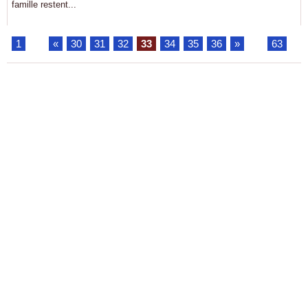
famille restent...
1
...
«
30
31
32
33
34
35
36
»
...
63