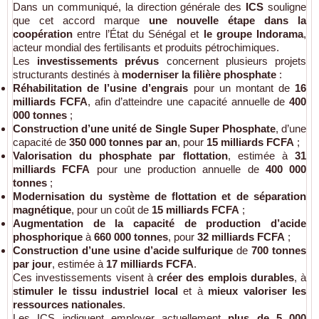
Dans un communiqué, la direction générale des
ICS
souligne
que cet accord marque
une nouvelle étape dans la
coopération
entre l’État du Sénégal et
le groupe Indorama
,
acteur mondial des fertilisants et produits pétrochimiques.
Les
investissements prévus
concernent plusieurs projets
structurants destinés à
moderniser la filière phosphate
:
Réhabilitation de l’usine d’engrais
pour un montant de
16
milliards FCFA
, afin d’atteindre une capacité annuelle de
400
000 tonnes
;
Construction d’une unité de Single Super Phosphate
, d’une
capacité de
350 000 tonnes par an
, pour
15 milliards FCFA
;
Valorisation du phosphate par flottation
, estimée à
31
milliards FCFA
pour une production annuelle de
400 000
tonnes
;
Modernisation du système de flottation et de séparation
magnétique
, pour un coût de
15 milliards FCFA
;
Augmentation de la capacité de production d’acide
phosphorique
à
660 000 tonnes
, pour
32 milliards FCFA
;
Construction d’une usine d’acide sulfurique
de
700 tonnes
par jour
, estimée à
17 milliards FCFA
.
Ces investissements visent à
créer des emplois durables
, à
stimuler le tissu industriel local
et à
mieux valoriser les
ressources nationales
.
Les ICS indiquent employer actuellement
plus de 5 000