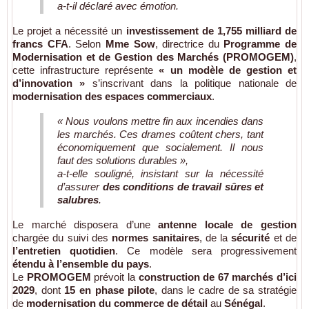
a-t-il déclaré avec émotion.
Le projet a nécessité un
investissement de 1,755 milliard de
francs CFA
. Selon
Mme Sow
, directrice du
Programme de
Modernisation et de Gestion des Marchés (PROMOGEM)
,
cette infrastructure représente
« un modèle de gestion et
d’innovation »
s’inscrivant dans la politique nationale de
modernisation des espaces commerciaux
.
« Nous voulons mettre fin aux incendies dans
les marchés. Ces drames coûtent chers, tant
économiquement que socialement. Il nous
faut des solutions durables »,
a-t-elle souligné, insistant sur la nécessité
d’assurer
des conditions de travail sûres et
salubres
.
Le marché disposera d’une
antenne locale de gestion
chargée du suivi des
normes sanitaires
, de la
sécurité
et de
l’entretien quotidien
. Ce modèle sera progressivement
étendu à l’ensemble du pays
.
Le
PROMOGEM
prévoit la
construction de 67 marchés d’ici
2029
, dont
15 en phase pilote
, dans le cadre de sa stratégie
de
modernisation du commerce de détail
au
Sénégal
.