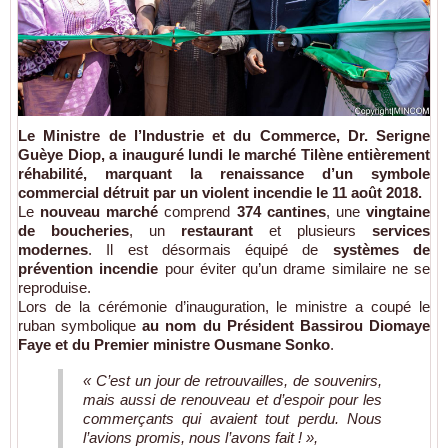
Le
Ministre de l’Industrie et du Commerce
,
Dr. Serigne
Guèye Diop
, a inauguré lundi le
marché Tilène entièrement
réhabilité
, marquant la
renaissance d’un symbole
commercial
détruit par un violent incendie le
11 août 2018
.
Le
nouveau marché
comprend
374 cantines
, une
vingtaine
de boucheries
, un
restaurant
et plusieurs
services
modernes
. Il est désormais équipé de
systèmes de
prévention incendie
pour éviter qu’un drame similaire ne se
reproduise.
Lors de la cérémonie d’inauguration, le ministre a coupé le
ruban symbolique
au nom du Président Bassirou Diomaye
Faye et du Premier ministre Ousmane Sonko
.
« C’est un jour de retrouvailles, de souvenirs,
mais aussi de renouveau et d’espoir pour les
commerçants qui avaient tout perdu. Nous
l’avions promis, nous l’avons fait ! »,