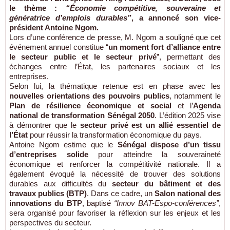
le thème :
“Économie compétitive, souveraine et
génératrice d’emplois durables”
, a annoncé son
vice-
président Antoine Ngom
.
Lors d’une conférence de presse, M. Ngom a souligné que cet
événement annuel constitue “
un moment fort d’alliance entre
le secteur public et le secteur privé
”, permettant des
échanges entre l’État, les partenaires sociaux et les
entreprises.
Selon lui, la thématique retenue est en phase avec les
nouvelles orientations des pouvoirs publics
, notamment le
Plan de résilience économique et social
et l’
Agenda
national de transformation Sénégal 2050
. L’édition 2025 vise
à démontrer que le
secteur privé est un allié essentiel de
l’État
pour réussir la transformation économique du pays.
Antoine Ngom estime que le
Sénégal dispose d’un tissu
d’entreprises solide
pour atteindre la souveraineté
économique et renforcer la compétitivité nationale. Il a
également évoqué la nécessité de trouver des solutions
durables aux difficultés du
secteur du bâtiment et des
travaux publics (BTP)
. Dans ce cadre, un
Salon national des
innovations du BTP
, baptisé
“Innov BAT-Espo-conférences”
,
sera organisé pour favoriser la réflexion sur les enjeux et les
perspectives du secteur.