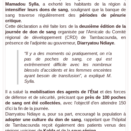
Mamadou Sylla
, a exhorté les habitants de la région à
intensifier leurs dons de sang
, soulignant que la banque de
sang traverse régulièrement des
périodes de pénurie
critique
.
Cette déclaration a été faite lors de la
deuxième édition de la
journée de don de sang
organisée par l’Amicale du Comité
régional de développement (CRD) de Tambacounda, en
présence de l’adjointe au gouverneur,
Diarryatou Ndiaye
.
“Il y a des moments où pratiquement, on n’a
pas de poches de sang, ce qui est
extrêmement difficile avec les nombreux
blessés d’accidents et les femmes enceintes
ayant besoin de transfusion”, a expliqué M.
Sylla.
Il a salué la
mobilisation des agents de l’État
et des forces
de défense et de sécurité, précisant que
près de 100 poches
de sang ont été collectées
, avec l’objectif d’en atteindre 150
d’ici la fin de la journée.
Diarryatou Ndiaye a, pour sa part, encouragé la population à
adopter une culture du don de sang
, rappelant que l’hôpital
de Tambacounda reçoit également des patients venus des
régions voisines de
Kolda
et de la
sous-région
.