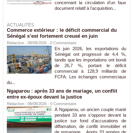
concernant la circulation d'un faux
document relatif à l'acquisition...
ACTUALITÉS
Commerce extérieur : le déficit commercial du
Sénégal s’est fortement creusé en juin
Rédaction
- 08/08/2026 -
0
Commentaire
En juin 2026, les exportations du
Sénégal ont progressé de 4,4 %,
tandis que les importations ont bondi
de 26,7 %, portant le déficit
commercial à 128,9 milliards de
FCFA. Les échanges commerciaux
du...
Ngaparou : après 33 ans de mariage, un conflit
entre ex-époux devant la justice
Rédaction
- 08/08/2026 -
0
Commentaire
À Ngaparou, un ancien couple marié
pendant 33 ans s’oppose devant la
justice sur fond d’accusations de
diffamation, de conflit immobilier et
de remariage. Après 33 années de