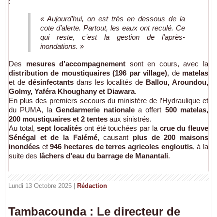
:
« Aujourd’hui, on est très en dessous de la
cote d’alerte. Partout, les eaux ont reculé. Ce
qui reste, c’est la gestion de l’après-
inondations. »
Des
mesures d’accompagnement
sont en cours, avec la
distribution de moustiquaires (196 par village)
, de
matelas
et de
désinfectants
dans les localités de
Ballou, Aroundou,
Golmy, Yaféra Khoughany et Diawara
.
En plus des premiers secours du ministère de l’Hydraulique et
du PUMA, la
Gendarmerie nationale
a offert
500 matelas,
200 moustiquaires et 2 tentes
aux sinistrés.
Au total,
sept localités
ont été touchées par la
crue du fleuve
Sénégal et de la Falémé
, causant
plus de 200 maisons
inondées
et
946 hectares de terres agricoles engloutis
, à la
suite des
lâchers d’eau du barrage de Manantali
.
Lundi 13 Octobre 2025 |
Rédaction
Tambacounda : Le directeur de