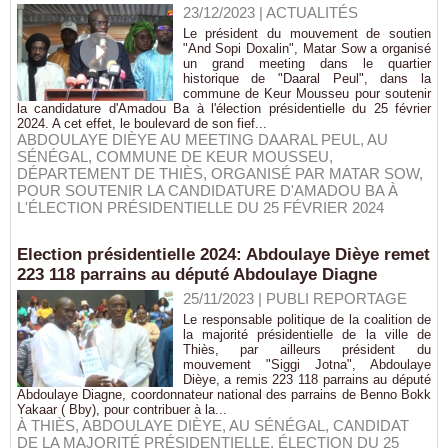
23/12/2023
|
ACTUALITÉS
Le président du mouvement de soutien
"And Sopi Doxalin", Matar Sow a organisé
un grand meeting dans le quartier
historique de "Daaral Peul", dans la
commune de Keur Mousseu pour soutenir
la candidature d'Amadou Ba à l'élection présidentielle du 25 février
2024. A cet effet, le boulevard de son fief...
ABDOULAYE DIÈYE AU MEETING DAARAL PEUL
,
AU
SÉNÉGAL
,
COMMUNE DE KEUR MOUSSEU
,
DÉPARTEMENT DE THIÈS
,
ORGANISÉ PAR MATAR SOW
,
POUR SOUTENIR LA CANDIDATURE D'AMADOU BA À
L'ÉLECTION PRÉSIDENTIELLE DU 25 FÉVRIER 2024
Election présidentielle 2024: Abdoulaye Dièye remet
223 118 parrains au député Abdoulaye Diagne
25/11/2023
|
PUBLI REPORTAGE
Le responsable politique de la coalition de
la majorité présidentielle de la ville de
Thiès, par ailleurs président du
mouvement "Siggi Jotna", Abdoulaye
Dièye, a remis 223 118 parrains au député
Abdoulaye Diagne, coordonnateur national des parrains de Benno Bokk
Yakaar ( Bby), pour contribuer à la...
À THIÈS
,
ABDOULAYE DIÈYE
,
AU SÉNÉGAL
,
CANDIDAT
DE LA MAJORITÉ PRÉSIDENTIELLE
,
ÉLECTION DU 25