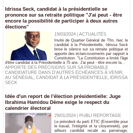
Idrissa Seck, candidat à la présidentielle se
prononce sur sa retraite politique "J'ai peut - être
encore la possibilité de participer à deux autres
élections"
19/03/2024
|
ACTUALITÉS
Invité de Quartier Général de Tfm, hier, le
candidat à la Présidentielle, Idrissa Seck
brise le silence sur sa retraite politique et
apporte des éclaircissements par rapport à
Constitution. "La Constitution a limité l'âge
d'être candidat à la Présidentielle à 75 ans. J'ai peut - être encore la...
APPORTE DES PRÉCISIONS SUR SA PROBABLE
CANDIDATURE DANS D'AUTRES ÉCHÉANCES À VENIR
,
AU SÉNÉGAL
,
CANDIDAT À LA PRÉSIDENTIELLE
,
IDRISSA
SECK
Idée d'un report de l'élection présidentielle: Juge
Ibrahima Hamidou Dème exige le respect du
calendrier électoral
29/01/2024
|
PUBLI REPORTAGE
Le président du parti ETIC (Ensemble pour
le travail, l'intégrité et la citoyenneté), par
ailleurs candidat recalé au parrainage,