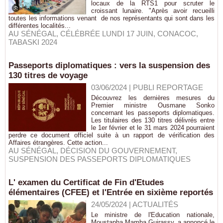
locaux de la RTS1 pour scruter le
croissant lunaire. "Après avoir recueilli
toutes les informations venant de nos représentants qui sont dans les
différentes localités...
AU SÉNÉGAL
,
CÉLÉBRÉE LUNDI 17 JUIN
,
CONACOC
,
TABASKI 2024
Passeports diplomatiques : vers la suspension des
130 titres de voyage
03/06/2024
|
PUBLI REPORTAGE
Découvrez les dernières mesures du
Premier ministre Ousmane Sonko
concernant les passeports diplomatiques.
Les titulaires des 130 titres délivrés entre
le 1er février et le 31 mars 2024 pourraient
perdre ce document officiel suite à un rapport de vérification des
Affaires étrangères. Cette action...
AU SÉNÉGAL
,
DÉCISION DU GOUVERNEMENT
,
SUSPENSION DES PASSEPORTS DIPLOMATIQUES
L' examen du Certificat de Fin d'Etudes
élémentaires (CFEE) et l'Entrée en sixième reportés
24/05/2024
|
ACTUALITÉS
Le ministre de l'Education nationale,
Moustapha Mamba Guirassy, a annoncé le