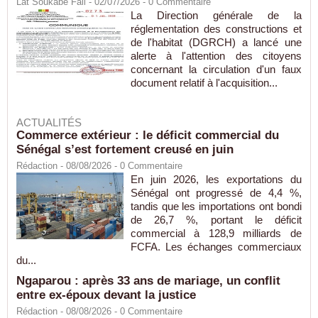
Lat Soukabé Fall - 02/07/2026 -
0
Commentaire
La Direction générale de la
réglementation des constructions et
de l'habitat (DGRCH) a lancé une
alerte à l'attention des citoyens
concernant la circulation d'un faux
document relatif à l'acquisition...
ACTUALITÉS
Commerce extérieur : le déficit commercial du
Sénégal s’est fortement creusé en juin
Rédaction
- 08/08/2026 -
0
Commentaire
En juin 2026, les exportations du
Sénégal ont progressé de 4,4 %,
tandis que les importations ont bondi
de 26,7 %, portant le déficit
commercial à 128,9 milliards de
FCFA. Les échanges commerciaux
du...
Ngaparou : après 33 ans de mariage, un conflit
entre ex-époux devant la justice
Rédaction
- 08/08/2026 -
0
Commentaire