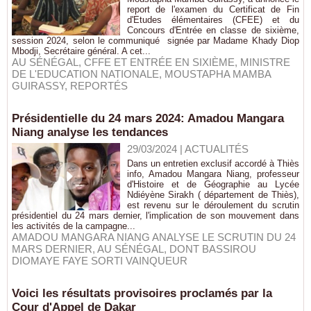
report de l'examen du Certificat de Fin
d'Etudes élémentaires (CFEE) et du
Concours d'Entrée en classe de sixième,
session 2024, selon le communiqué signée par Madame Khady Diop
Mbodji, Secrétaire général. A cet...
AU SÉNÉGAL
,
CFFE ET ENTRÉE EN SIXIÈME
,
MINISTRE
DE L'EDUCATION NATIONALE
,
MOUSTAPHA MAMBA
GUIRASSY
,
REPORTÉS
Présidentielle du 24 mars 2024: Amadou Mangara
Niang analyse les tendances
29/03/2024
|
ACTUALITÉS
Dans un entretien exclusif accordé à Thiès
info, Amadou Mangara Niang, professeur
d'Histoire et de Géographie au Lycée
Ndiéyène Sirakh ( département de Thiès),
est revenu sur le déroulement du scrutin
présidentiel du 24 mars dernier, l'implication de son mouvement dans
les activités de la campagne...
AMADOU MANGARA NIANG ANALYSE LE SCRUTIN DU 24
MARS DERNIER
,
AU SÉNÉGAL
,
DONT BASSIROU
DIOMAYE FAYE SORTI VAINQUEUR
Voici les résultats provisoires proclamés par la
Cour d'Appel de Dakar