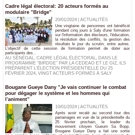
Cadre légal électoral: 20 acteurs formés au
modulaire "Bridge"
20/01/2024
|
ACTUALITÉS
Une vingtaine de personnes ont bénéficié
pendant cinq jours à Saly d'une formation
sur l'information des électeurs, l'éducation,
la résolution des conflits, la gestion des
résultats le jour du scrutin, entre autres.
L'objectif de cette session de formation permet de doter aux
participants des...
AU SÉNÉGAL
,
CADRE LÉGAL ÉLECTORAL
,
DANS LE
PROGRAMME "BIRDGE" PAR LA CEDEAO ET LE GIZ
,
ILS
PRÉPARENT L'ÉLECTION PRÉSIDENTIELLE DU 25
FÉVRIER 2024
,
VINGT ACTEURS FORMÉS À SALY
Bougane Gueye Dany "Je vais continuer le combat
pour dégager le système et les hommes qui
l'animent"
10/01/2024
|
ACTUALITÉS
Après avoir recalé au second tour des
parrainages en vue de la présidentielle du
25 février prochain, le leader du
mouvement citoyen Gueum Sa Bopp,
Bougane Gueye Dany a fait une sortie