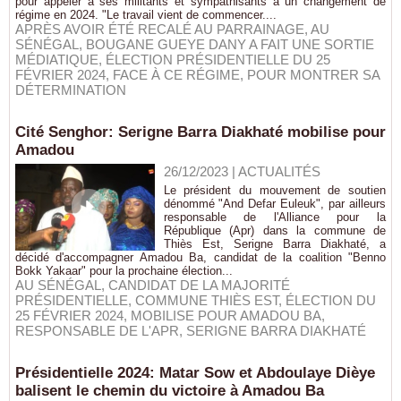
pour appeler à ses militants et sympathisants à un changement de
régime en 2024. "Le travail vient de commencer....
APRÈS AVOIR ÉTÉ RECALÉ AU PARRAINAGE
,
AU
SÉNÉGAL
,
BOUGANE GUEYE DANY A FAIT UNE SORTIE
MÉDIATIQUE
,
ÉLECTION PRÉSIDENTIELLE DU 25
FÉVRIER 2024
,
FACE À CE RÉGIME
,
POUR MONTRER SA
DÉTERMINATION
Cité Senghor: Serigne Barra Diakhaté mobilise pour
Amadou
26/12/2023
|
ACTUALITÉS
Le président du mouvement de soutien
dénommé "And Defar Euleuk", par ailleurs
responsable de l'Alliance pour la
République (Apr) dans la commune de
Thiès Est, Serigne Barra Diakhaté, a
décidé d'accompagner Amadou Ba, candidat de la coalition "Benno
Bokk Yakaar" pour la prochaine élection...
AU SÉNÉGAL
,
CANDIDAT DE LA MAJORITÉ
PRÉSIDENTIELLE
,
COMMUNE THIÈS EST
,
ÉLECTION DU
25 FÉVRIER 2024
,
MOBILISE POUR AMADOU BA
,
RESPONSABLE DE L'APR
,
SERIGNE BARRA DIAKHATÉ
Présidentielle 2024: Matar Sow et Abdoulaye Dièye
balisent le chemin du victoire à Amadou Ba