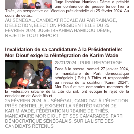
Juge Ibrahima Hamidou Dème a présidé
une conférence de presse tenue hier à
Thiès, en perspective de l'élection présidentielle du 25 février 2024. Au
cours de cette...
AU SÉNÉGAL
,
CANDIDAT RECALÉ AU PARRAINAGE
,
D'ÉLECTION
,
ELECTION PRÉSIDENTIELLE DU 25
FÉVRIER 2024
,
JUGE IBRAHIMA HAMIDOU DÈME
,
REJETTE TOUT REPORT
Invalidation de sa candidature à la Présidentielle:
Mor Diouf exige la réintégration de Karim Wade
28/01/2024
|
PUBLI REPORTAGE
Face à la presse, samedi 27 janvier 2024,
le mandataire du Parti démocratique
sénégalais ( Pds) à Thiès et responsable
au niveau de la coalition "Karim 2024",
Mor Diouf et ses camarades membres de
la Fédération urbaine de la cité du rail, ont évoqué le rejet de la
candidature de Wade fils et...
25 FÉVRIER 2024
,
AU SÉNÉGAL
,
CANDIDAT À L'ÉLECTION
PRÉSIDENTIELLE
,
EXIGENT LA RÉINTÉGRATION DE
KARIM WADE
,
FÉDÉRATION URBAINE DE THIÈS
,
MANDATAIRE MOR DIOUF ET SES CAMARADES
,
PARTI
DÉMOCRATIQUE SÉNÉGALAIS
,
SUR LA LISTE DES
CANDIDATS RETENUS