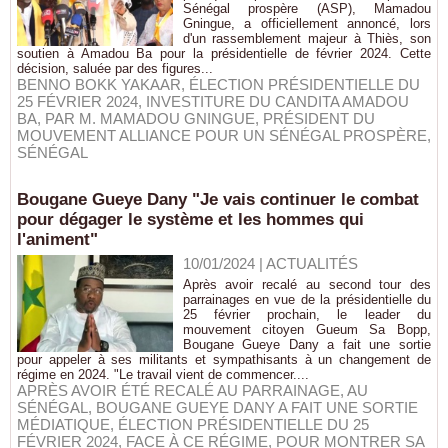
Sénégal prospère (ASP), Mamadou
Gningue, a officiellement annoncé, lors
d'un rassemblement majeur à Thiès, son
soutien à Amadou Ba pour la présidentielle de février 2024. Cette
décision, saluée par des figures...
BENNO BOKK YAKAAR
,
ÉLECTION PRÉSIDENTIELLE DU
25 FÉVRIER 2024
,
INVESTITURE DU CANDITA AMADOU
BA
,
PAR M. MAMADOU GNINGUE
,
PRÉSIDENT DU
MOUVEMENT ALLIANCE POUR UN SÉNÉGAL PROSPÈRE
,
SÉNÉGAL
Bougane Gueye Dany "Je vais continuer le combat
pour dégager le système et les hommes qui
l'animent"
10/01/2024
|
ACTUALITÉS
Après avoir recalé au second tour des
parrainages en vue de la présidentielle du
25 février prochain, le leader du
mouvement citoyen Gueum Sa Bopp,
Bougane Gueye Dany a fait une sortie
pour appeler à ses militants et sympathisants à un changement de
régime en 2024. "Le travail vient de commencer....
APRÈS AVOIR ÉTÉ RECALÉ AU PARRAINAGE
,
AU
SÉNÉGAL
,
BOUGANE GUEYE DANY A FAIT UNE SORTIE
MÉDIATIQUE
,
ÉLECTION PRÉSIDENTIELLE DU 25
FÉVRIER 2024
,
FACE À CE RÉGIME
,
POUR MONTRER SA