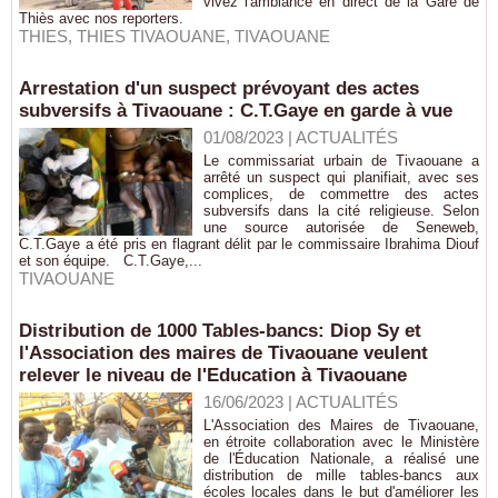
vivez l'ambiance en direct de la Gare de
Thiès avec nos reporters.
THIES
,
THIES TIVAOUANE
,
TIVAOUANE
Arrestation d'un suspect prévoyant des actes
subversifs à Tivaouane : C.T.Gaye en garde à vue
01/08/2023
|
ACTUALITÉS
Le commissariat urbain de Tivaouane a
arrêté un suspect qui planifiait, avec ses
complices, de commettre des actes
subversifs dans la cité religieuse. Selon
une source autorisée de Seneweb,
C.T.Gaye a été pris en flagrant délit par le commissaire Ibrahima Diouf
et son équipe. C.T.Gaye,...
TIVAOUANE
Distribution de 1000 Tables-bancs: Diop Sy et
l'Association des maires de Tivaouane veulent
relever le niveau de l'Education à Tivaouane
16/06/2023
|
ACTUALITÉS
L'Association des Maires de Tivaouane,
en étroite collaboration avec le Ministère
de l'Éducation Nationale, a réalisé une
distribution de mille tables-bancs aux
écoles locales dans le but d'améliorer les