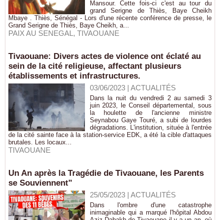
Mansour. Cette fois-ci c'est au tour du
grand Serigne de Thiès, Baye Cheikh
Mbaye . Thiès, Sénégal - Lors d'une récente conférence de presse, le
Grand Serigne de Thiès, Baye Cheikh, a...
PAIX AU SENEGAL
,
TIVAOUANE
Tivaouane: Divers actes de violence ont éclaté au
sein de la cité religieuse, affectant plusieurs
établissements et infrastructures.
03/06/2023
|
ACTUALITÉS
Dans la nuit du vendredi 2 au samedi 3
juin 2023, le Conseil départemental, sous
la houlette de l'ancienne ministre
Seynabou Gaye Touré, a subi de lourdes
dégradations. L'institution, située à l'entrée
de la cité sainte face à la station-service EDK, a été la cible d'attaques
brutales. Les locaux...
TIVAOUANE
Un An après la Tragédie de Tivaouane, les Parents
se Souviennent"
25/05/2023
|
ACTUALITÉS
Dans l'ombre d'une catastrophe
inimaginable qui a marqué l'hôpital Abdou
Aziz Dabakh de Tivaouane il y a un an, où