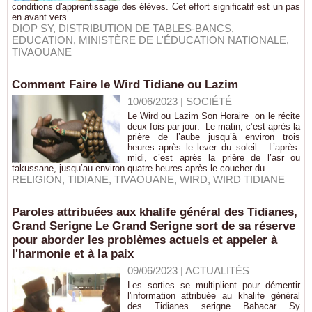
conditions d'apprentissage des élèves. Cet effort significatif est un pas
en avant vers...
DIOP SY
,
DISTRIBUTION DE TABLES-BANCS
,
EDUCATION
,
MINISTÈRE DE L'ÉDUCATION NATIONALE
,
TIVAOUANE
Comment Faire le Wird Tidiane ou Lazim
10/06/2023
|
SOCIÉTÉ
Le Wird ou Lazim Son Horaire on le récite
deux fois par jour: Le matin, c’est après la
prière de l’aube jusqu’à environ trois
heures après le lever du soleil. L’après-
midi, c’est après la prière de l’asr ou
takussane, jusqu’au environ quatre heures après le coucher du...
RELIGION
,
TIDIANE
,
TIVAOUANE
,
WIRD
,
WIRD TIDIANE
Paroles attribuées aux khalife général des Tidianes,
Grand Serigne Le Grand Serigne sort de sa réserve
pour aborder les problèmes actuels et appeler à
l'harmonie et à la paix
09/06/2023
|
ACTUALITÉS
Les sorties se multiplient pour démentir
l'information attribuée au khalife général
des Tidianes serigne Babacar Sy