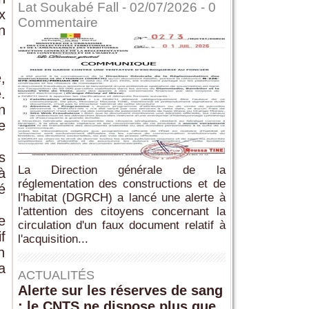
Lat Soukabé Fall - 02/07/2026 -
0
x
Commentaire
n
,
.
n
e
s
La Direction générale de la
à
réglementation des constructions et de
é
l'habitat (DGRCH) a lancé une alerte à
l'attention des citoyens concernant la
e
circulation d'un faux document relatif à
f
l'acquisition...
n
a
ACTUALITÉS
Alerte sur les réserves de sang
: le CNTS ne dispose plus que