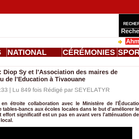
RECHE
Reche
Ahmed Sal
S
NATIONAL
CÉRÉMONIES
SPO
: Diop Sy et l'Association des maires de
au de l'Education à Tivaouane
:33 | Lu 849 fois Rédigé par
SEYELATYR
en étroite collaboration avec le Ministère de l'Éducati
le tables-bancs aux écoles locales dans le but d'améliorer l
effort significatif est un pas en avant vers l'atténuation d
local.