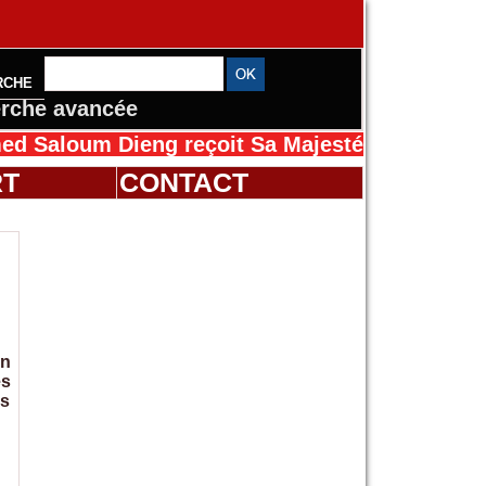
RCHE
rche avancée
oum Dieng reçoit Sa Majesté Mansah Cissé au 
RT
CONTACT
on
es
es