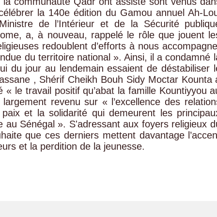
de la communauté Qadr ont assisté sont venus dan
r célébrer la 140e édition du Gamou annuel Ah-Lou
inistre de l’Intérieur et de la Sécurité publiqu
iome, a, à nouveau, rappelé le rôle que jouent le
 religieuses redoublent d’efforts à nous accompagne
ndue du territoire national ». Ainsi, il a condamné l
 du jour au lendemain essaient de déstabiliser l
diassane , Shérif Cheikh Bouh Sidy Moctar Kounta 
 le travail positif qu’abat la famille Kountiyyou a
 largement revenu sur « l’excellence des relation
 paix et la solidarité qui demeurent les principau
au Sénégal ». S'adressant aux foyers religieux d
haite que ces derniers mettent davantage l’accen
urs et la perdition de la jeunesse.