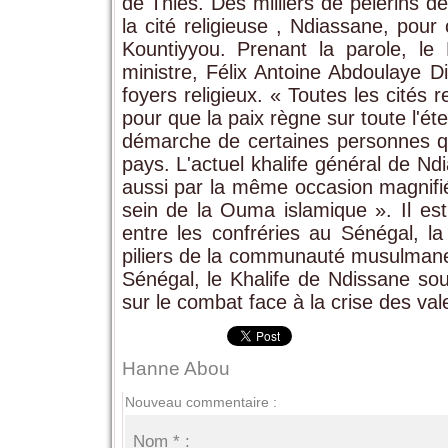
de Thiès. Des milliers de pèlerins 
la cité religieuse , Ndiassane, pou
Kountiyyou. Prenant la parole, le M
ministre, Félix Antoine Abdoulaye D
foyers religieux. « Toutes les cités
pour que la paix règne sur toute l'éte
démarche de certaines personnes qui
pays. L'actuel khalife général de N
aussi par la même occasion magnifié «
sein de la Ouma islamique ». Il est
entre les confréries au Sénégal, la
piliers de la communauté musulmane 
Sénégal, le Khalife de Ndissane sou
sur le combat face à la crise des vale
Hanne Abou
Nouveau commentaire :
Nom * :