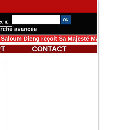
RCHE
rche avancée
Dieng reçoit Sa Majesté Mansah Cissé au Séné
RT
CONTACT