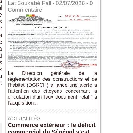
s
Lat Soukabé Fall - 02/07/2026 -
0
l
Commentaire
e
s
r
a
e
a
u
s
x
La Direction générale de la
u
réglementation des constructions et de
t
l'habitat (DGRCH) a lancé une alerte à
l'attention des citoyens concernant la
circulation d'un faux document relatif à
l'acquisition...
ACTUALITÉS
Commerce extérieur : le déficit
commercial du Sénégal s’est