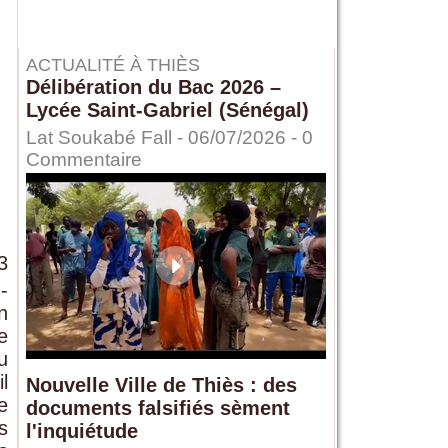
ACTUALITÉ À THIÈS
Délibération du Bac 2026 –
Lycée Saint-Gabriel (Sénégal)
Lat Soukabé Fall - 06/07/2026 -
0
Commentaire
3
-
n
e
u
l
Nouvelle Ville de Thiès : des
e
documents falsifiés sèment
s
l'inquiétude