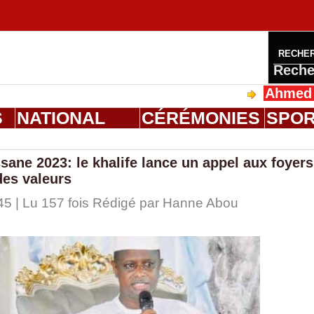
RECHE
Reche
Ahmed Saloum 
S
NATIONAL
CÉRÉMONIES
SPO
ane 2023: le khalife lance un appel aux foyers
des valeurs
45 | Lu 157 fois Rédigé par
Hanne Abou