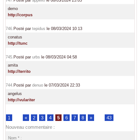
747.
Posté par
appello
le 08/03/2024 23:03
demo
http://corpus
746.
Posté par
tepidus
le 08/03/2024 10:13
conatus
http://tunc
745.
Posté par
urbs
le 08/03/2024 04:58
amita
http://territo
744.
Posté par
denuo
le 07/03/2024 22:33
angelus
http://vulariter
1
...
«
2
3
4
5
6
7
8
»
...
43
Nouveau commentaire :
Nom * :