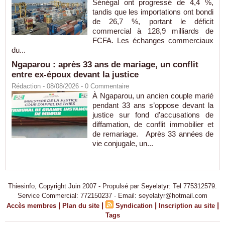
Sénégal ont progressé de 4,4 %,
tandis que les importations ont bondi
de 26,7 %, portant le déficit
commercial à 128,9 milliards de
FCFA. Les échanges commerciaux
du...
Ngaparou : après 33 ans de mariage, un conflit
entre ex-époux devant la justice
Rédaction
- 08/08/2026 -
0
Commentaire
À Ngaparou, un ancien couple marié
pendant 33 ans s’oppose devant la
justice sur fond d’accusations de
diffamation, de conflit immobilier et
de remariage. Après 33 années de
vie conjugale, un...
Thiesinfo, Copyright Juin 2007 - Propulsé par Seyelatyr: Tel 775312579.
Service Commercial: 772150237 - Email: seyelatyr@hotmail.com
|
|
|
|
Accès membres
Plan du site
Syndication
Inscription au site
Tags