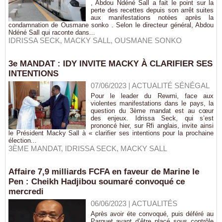
, Abdou Ndéné Sall a fait le point sur la
perte des recettes depuis son arrêt suites
aux manifestations notées après la
condamnation de Ousmane sonko . Selon le directeur général, Abdou
Ndéné Sall qui raconte dans...
IDRISSA SECK
,
MACKY SALL
,
OUSMANE SONKO
3e MANDAT : IDY INVITE MACKY À CLARIFIER SES
INTENTIONS
07/06/2023
|
ACTUALITÉ SÉNÉGAL
Pour le leader du Rewmi, face aux
violentes manifestations dans le pays, la
question du 3ème mandat est au cœur
des enjeux. Idrissa Seck, qui s’est
prononcé hier, sur Rfi anglais, invite ainsi
le Président Macky Sall à « clarifier ses intentions pour la prochaine
élection...
3ÈME MANDAT
,
IDRISSA SECK
,
MACKY SALL
Affaire 7,9 milliards FCFA en faveur de Marine le
Pen : Cheikh Hadjibou soumaré convoqué ce
mercredi
06/06/2023
|
ACTUALITÉS
Après avoir éte convoqué, puis déféré au
Parquet avant d’être placé sous contrôle