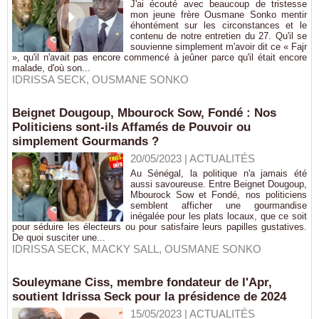
J'ai écouté avec beaucoup de tristesse
mon jeune frère Ousmane Sonko mentir
éhontément sur les circonstances et le
contenu de notre entretien du 27. Qu'il se
souvienne simplement m'avoir dit ce « Fajr
», qu'il n'avait pas encore commencé à jeûner parce qu'il était encore
malade, d'où son...
IDRISSA SECK
,
OUSMANE SONKO
Beignet Dougoup, Mbourock Sow, Fondé : Nos
Politiciens sont-ils Affamés de Pouvoir ou
simplement Gourmands ?
20/05/2023
|
ACTUALITÉS
Au Sénégal, la politique n'a jamais été
aussi savoureuse. Entre Beignet Dougoup,
Mbourock Sow et Fondé, nos politiciens
semblent afficher une gourmandise
inégalée pour les plats locaux, que ce soit
pour séduire les électeurs ou pour satisfaire leurs papilles gustatives.
De quoi susciter une...
IDRISSA SECK
,
MACKY SALL
,
OUSMANE SONKO
Souleymane Ciss, membre fondateur de l'Apr,
soutient Idrissa Seck pour la présidence de 2024
15/05/2023
|
ACTUALITÉS