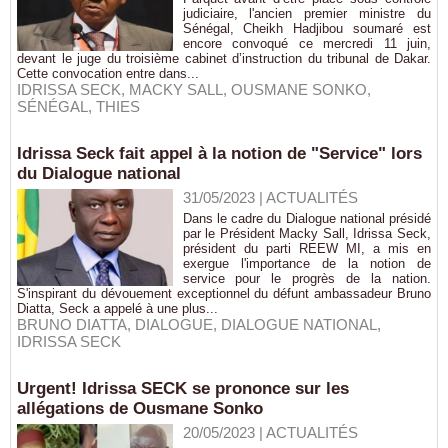
judiciaire, l'ancien premier ministre du
Sénégal, Cheikh Hadjibou soumaré est
encore convoqué ce mercredi 11 juin,
devant le juge du troisième cabinet d’instruction du tribunal de Dakar.
Cette convocation entre dans...
IDRISSA SECK
,
MACKY SALL
,
OUSMANE SONKO
,
SÉNÉGAL
,
THIES
Idrissa Seck fait appel à la notion de "Service" lors
du Dialogue national
31/05/2023
|
ACTUALITÉS
Dans le cadre du Dialogue national présidé
par le Président Macky Sall, Idrissa Seck,
président du parti REEW MI, a mis en
exergue l'importance de la notion de
service pour le progrès de la nation.
S'inspirant du dévouement exceptionnel du défunt ambassadeur Bruno
Diatta, Seck a appelé à une plus...
BRUNO DIATTA
,
DIALOGUE
,
DIALOGUE NATIONAL
,
IDRISSA SECK
Urgent! Idrissa SECK se prononce sur les
allégations de Ousmane Sonko
20/05/2023
|
ACTUALITÉS