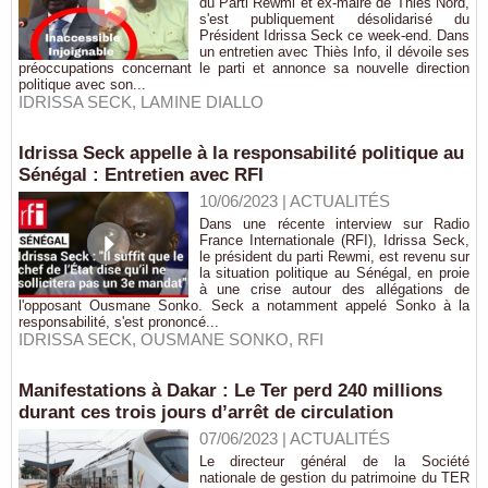
du Parti Rewmi et ex-maire de Thiès Nord,
s'est publiquement désolidarisé du
Président Idrissa Seck ce week-end. Dans
un entretien avec Thiès Info, il dévoile ses
préoccupations concernant le parti et annonce sa nouvelle direction
politique avec son...
IDRISSA SECK
,
LAMINE DIALLO
Idrissa Seck appelle à la responsabilité politique au
Sénégal : Entretien avec RFI
10/06/2023
|
ACTUALITÉS
Dans une récente interview sur Radio
France Internationale (RFI), Idrissa Seck,
le président du parti Rewmi, est revenu sur
la situation politique au Sénégal, en proie
à une crise autour des allégations de
l'opposant Ousmane Sonko. Seck a notamment appelé Sonko à la
responsabilité, s'est prononcé...
IDRISSA SECK
,
OUSMANE SONKO
,
RFI
Manifestations à Dakar : Le Ter perd 240 millions
durant ces trois jours d’arrêt de circulation
07/06/2023
|
ACTUALITÉS
Le directeur général de la Société
nationale de gestion du patrimoine du TER