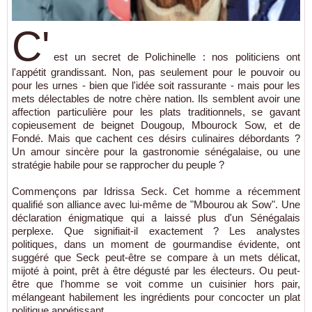
C'
est un secret de Polichinelle : nos politiciens ont
l'appétit grandissant. Non, pas seulement pour le pouvoir ou
pour les urnes - bien que l'idée soit rassurante - mais pour les
mets délectables de notre chère nation. Ils semblent avoir une
affection particulière pour les plats traditionnels, se gavant
copieusement de beignet Dougoup, Mbourock Sow, et de
Fondé. Mais que cachent ces désirs culinaires débordants ?
Un amour sincère pour la gastronomie sénégalaise, ou une
stratégie habile pour se rapprocher du peuple ?
Commençons par Idrissa Seck. Cet homme a récemment
qualifié son alliance avec lui-même de "Mbourou ak Sow". Une
déclaration énigmatique qui a laissé plus d'un Sénégalais
perplexe. Que signifiait-il exactement ? Les analystes
politiques, dans un moment de gourmandise évidente, ont
suggéré que Seck peut-être se compare à un mets délicat,
mijoté à point, prêt à être dégusté par les électeurs. Ou peut-
être que l'homme se voit comme un cuisinier hors pair,
mélangeant habilement les ingrédients pour concocter un plat
politique appétissant.