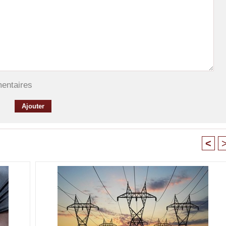
mentaires
<