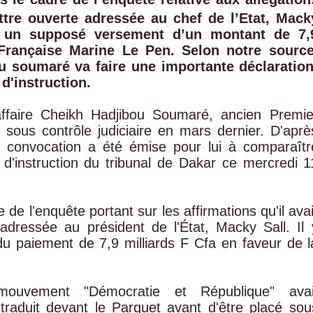
lettre ouverte adressée au chef de l’Etat, Mack
sur un supposé versement d’un montant de 7,
 Française Marine Le Pen. Selon notre source
ou soumaré va faire une importante déclaratio
d'instruction.
ffaire Cheikh Hadjibou Soumaré, ancien Premie
é sous contrôle judiciaire en mars dernier. D'aprè
 convocation a été émise pour lui à comparaîtr
 d'instruction du tribunal de Dakar ce mercredi 1
 de l'enquête portant sur les affirmations qu'il avai
adressée au président de l'État, Macky Sall. Il 
ndu paiement de 7,9 milliards F Cfa en faveur de l
ouvement "Démocratie et République" avai
raduit devant le Parquet avant d'être placé sou