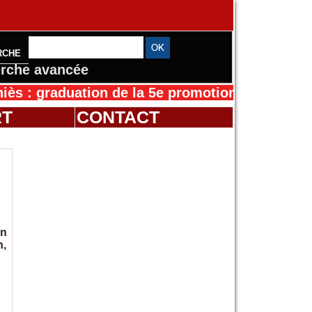
RCHE
rche avancée
raduation de la 5e promotion de l’IFMES
30/07
RT
CONTACT
en
n,