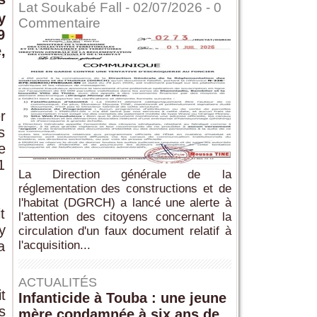
Lat Soukabé Fall - 02/07/2026 -
0
y
Commentaire
9
,
n
r
s
e
1
La Direction générale de la
réglementation des constructions et de
l'habitat (DGRCH) a lancé une alerte à
t
l'attention des citoyens concernant la
y
circulation d'un faux document relatif à
a
l'acquisition...
ACTUALITÉS
t
Infanticide à Touba : une jeune
s
mère condamnée à six ans de