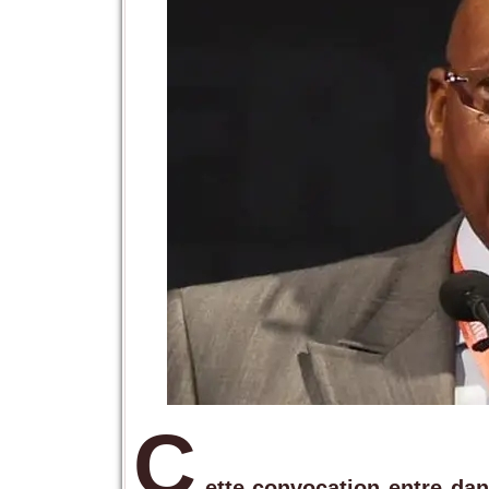
C
ette convocation entre dan