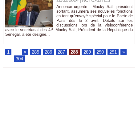
26/03/2024
|
ACTUALITÉS
Annonce urgente : Macky Sall, président
sortant, assumera ses nouvelles fonctions
en tant qu'envoyé spécial pour le Pacte de
Paris dès le 2 avril. Détails sur les
discussions lors de la visioconférence
avec le secrétariat des 4P. Macky Sall, Président de la République du
Sénégal, a été désigné...
1
...
«
285
286
287
288
289
290
291
»
...
304