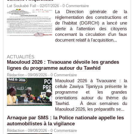
Lat Soukabé Fall - 02/07/2026 -
0
Commentaire
La Direction générale de la
réglementation des constructions et
de l'habitat (DGRCH) a lancé une
alerte à l'attention des citoyens
concernant la circulation d'un faux
document relatif à l'acquisition...
ACTUALITÉS
Maouloud 2026 : Tivaouane dévoile les grandes
lignes du programme autour du Tawhid
Rédaction
- 09/08/2026 -
0
Commentaire
Maouloud 2026 à Tivaouane : la
cellule Zawiya Tijaniyya présente le
programme et les grandes
orientations autour du thème du
Tawhid. À deux semaines du
Maouloud 2026, les préparatifs se...
Arnaque par SMS : la Police nationale appelle les
automobilistes à la vigilance
Rédaction
- 09/08/2026 -
0
Commentaire