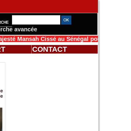
RCHE
rche avancée
nsah Cissé au Sénégal pour le Magal de Touba
RT
CONTACT
de
ée