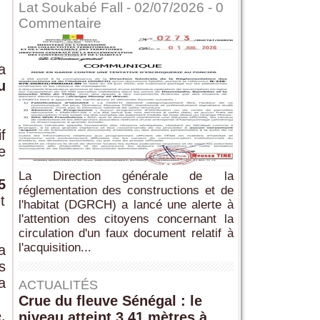
Lat Soukabé Fall - 02/07/2026 -
0
Commentaire
a
u
f
e
La Direction générale de la
5
réglementation des constructions et de
t
l'habitat (DGRCH) a lancé une alerte à
l'attention des citoyens concernant la
circulation d'un faux document relatif à
l'acquisition...
a
s
a
ACTUALITÉS
Crue du fleuve Sénégal : le
,
niveau atteint 3,41 mètres à