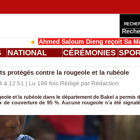
RECHE
Reche
Ahmed Saloum Dieng reçoit Sa Majesté Ma
S
NATIONAL
CÉRÉMONIES
SPO
ts protégés contre la rougeole et la rubéole
 à 12:51 | Lu 196 fois Rédigé par
Rédaction
eole et la rubéole dans le département de Bakel a permis 
ux de couverture de 95 %. Aucune rougeole n’a été signal