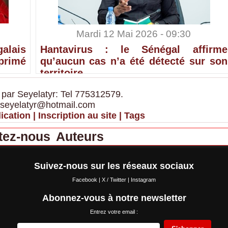
Mardi 12 Mai 2026 - 09:30
alais
Hantavirus : le Sénégal affirme
primé
qu’aucun cas n’a été détecté sur son
territoire
 par Seyelatyr: Tel 775312579.
 seyelatyr@hotmail.com
ication
|
Inscription au site
|
Tags
tez-nous
Auteurs
Suivez-nous sur les réseaux sociaux
Facebook
|
X / Twitter
|
Instagram
Abonnez-vous à notre newsletter
Entrez votre email :