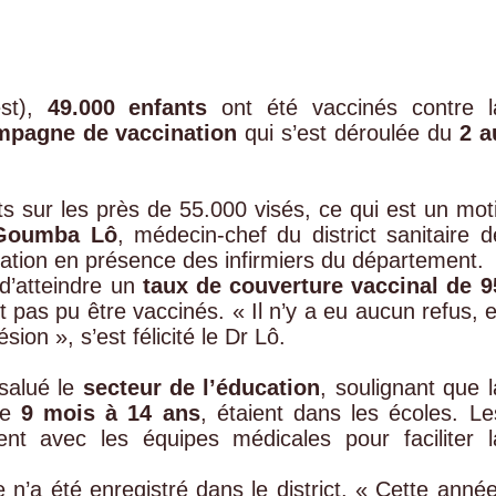
est),
49.000 enfants
ont été vaccinés contre l
mpagne de vaccination
qui s’est déroulée du
2 a
 sur les près de 55.000 visés, ce qui est un moti
Goumba Lô
, médecin-chef du district sanitaire d
luation en présence des infirmiers du département.
d’atteindre un
taux de couverture vaccinal de 9
 pas pu être vaccinés. « Il n’y a eu aucun refus, e
ion », s’est félicité le Dr Lô.
 salué le
secteur de l’éducation
, soulignant que l
de
9 mois à 14 ans
, étaient dans les écoles. Le
ent avec les équipes médicales pour faciliter l
 n’a été enregistré dans le district. « Cette année