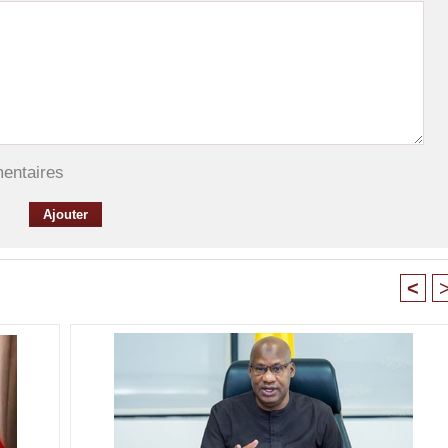
mentaires
<