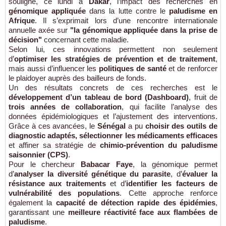
souligné, ce lundi à
Dakar
, l’impact des recherches en
génomique appliquée
dans la lutte contre le
paludisme en
Afrique
. Il s’exprimait lors d’une rencontre internationale
annuelle axée sur
"la génomique appliquée dans la prise de
décision"
concernant cette maladie.
Selon lui, ces innovations permettent non seulement
d’
optimiser les stratégies de prévention et de traitement
,
mais aussi d’influencer les
politiques de santé
et de renforcer
le plaidoyer auprès des bailleurs de fonds.
Un des résultats concrets de ces recherches est le
développement d’un tableau de bord (Dashboard)
, fruit de
trois années de collaboration
, qui facilite l’analyse des
données épidémiologiques et l’ajustement des interventions.
Grâce à ces avancées, le
Sénégal
a pu
choisir des outils de
diagnostic adaptés, sélectionner les médicaments efficaces
et affiner sa stratégie de
chimio-prévention du paludisme
saisonnier (CPS)
.
Pour le chercheur
Babacar Faye
, la génomique permet
d’
analyser la diversité génétique du parasite
, d’
évaluer la
résistance aux traitements
et d’
identifier les facteurs de
vulnérabilité des populations
. Cette approche renforce
également la
capacité de détection rapide des épidémies
,
garantissant une
meilleure réactivité face aux flambées de
paludisme
.