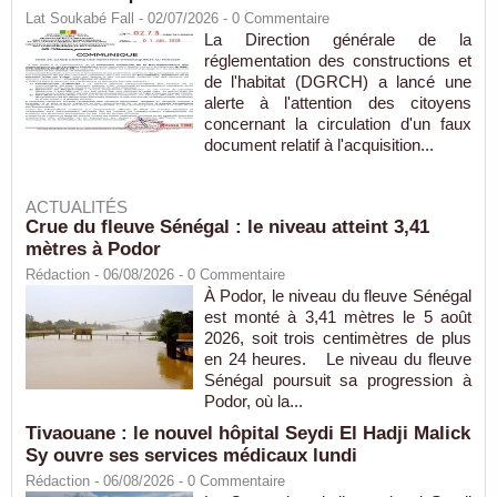
Lat Soukabé Fall - 02/07/2026 -
0
Commentaire
La Direction générale de la
réglementation des constructions et
de l'habitat (DGRCH) a lancé une
alerte à l'attention des citoyens
concernant la circulation d'un faux
document relatif à l'acquisition...
ACTUALITÉS
Crue du fleuve Sénégal : le niveau atteint 3,41
mètres à Podor
Rédaction
- 06/08/2026 -
0
Commentaire
À Podor, le niveau du fleuve Sénégal
est monté à 3,41 mètres le 5 août
2026, soit trois centimètres de plus
en 24 heures. Le niveau du fleuve
Sénégal poursuit sa progression à
Podor, où la...
Tivaouane : le nouvel hôpital Seydi El Hadji Malick
Sy ouvre ses services médicaux lundi
Rédaction
- 06/08/2026 -
0
Commentaire