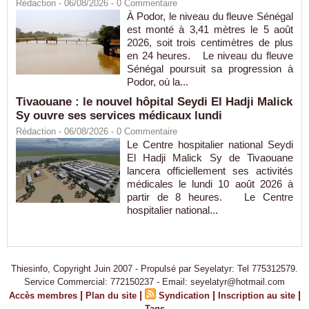
Rédaction
- 06/08/2026 -
0
Commentaire
À Podor, le niveau du fleuve Sénégal
est monté à 3,41 mètres le 5 août
2026, soit trois centimètres de plus
en 24 heures. Le niveau du fleuve
Sénégal poursuit sa progression à
Podor, où la...
Tivaouane : le nouvel hôpital Seydi El Hadji Malick
Sy ouvre ses services médicaux lundi
Rédaction
- 06/08/2026 -
0
Commentaire
Le Centre hospitalier national Seydi
El Hadji Malick Sy de Tivaouane
lancera officiellement ses activités
médicales le lundi 10 août 2026 à
partir de 8 heures. Le Centre
hospitalier national...
Thiesinfo, Copyright Juin 2007 - Propulsé par Seyelatyr: Tel 775312579.
Service Commercial: 772150237 - Email: seyelatyr@hotmail.com
|
|
|
|
Accès membres
Plan du site
Syndication
Inscription au site
Tags